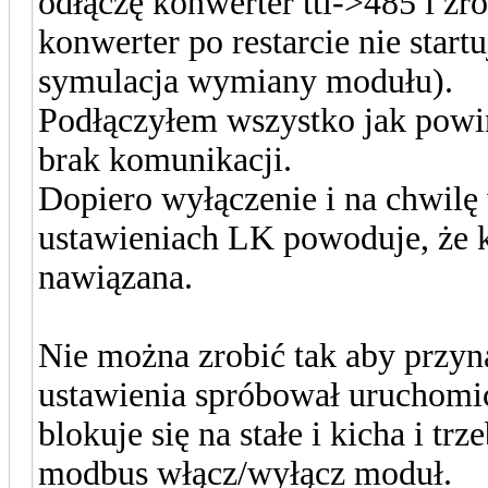
odłączę konwerter ttl->485 i zr
konwerter po restarcie nie start
symulacja wymiany modułu).
Podłączyłem wszystko jak powin
brak komunikacji.
Dopiero wyłączenie i na chwil
ustawieniach LK powoduje, że 
nawiązana.
Nie można zrobić tak aby przyna
ustawienia spróbował uruchomić
blokuje się na stałe i kicha i t
modbus włącz/wyłącz moduł.