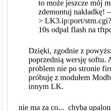
to może jeszcze mój m
zdemontuj nakładkę! -
> LK3.ip:port/stm.cgi?
10s odpal flash na tft
Dzięki, zgodnie z powyżs
poprzednią wersję softu. 
problem nie po stronie fi
próbuję z modułem Modbu
innym LK.
nie ma za co... chyba upalo