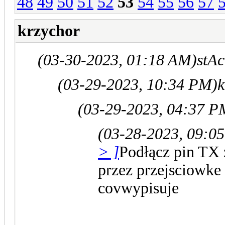
48
49
50
51
52
53
54
55
56
57
krzychor
(03-30-2023, 01:18 AM)
stAc
(03-29-2023, 10:34 PM)
k
(03-29-2023, 04:37 P
(03-28-2023, 09:0
> ]
Podłącz pin TX 
przez przejsciowke 
covwypisuje