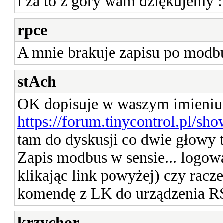
i za to z góry wam dziękujemy :
rpce
A mnie brakuje zapisu po modbu
stAch
OK dopisuje w waszym imieniu d
https://forum.tinycontrol.pl/sh
tam do dyskusji co dwie głowy t
Zapis modbus w sensie... logow
klikając link powyżej) czy ra
komendę z LK do urządzenia R
krzychor