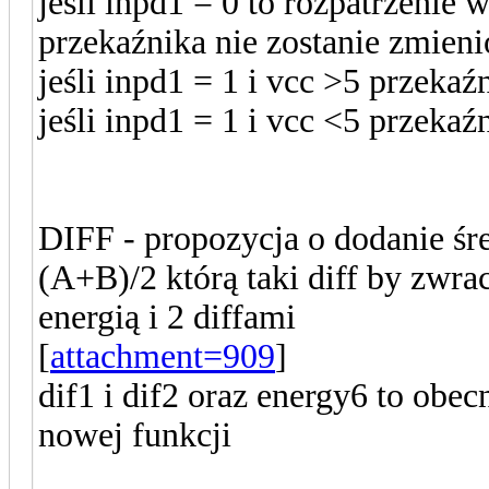
jeśli inpd1 = 0 to rozpatrzenie 
przekaźnika nie zostanie zmien
jeśli inpd1 = 1 i vcc >5 przekaź
jeśli inpd1 = 1 i vcc <5 przeka
DIFF - propozycja o dodanie śre
(A+B)/2 którą taki diff by zwra
energią i 2 diffami
[
attachment=909
]
dif1 i dif2 oraz energy6 to obec
nowej funkcji