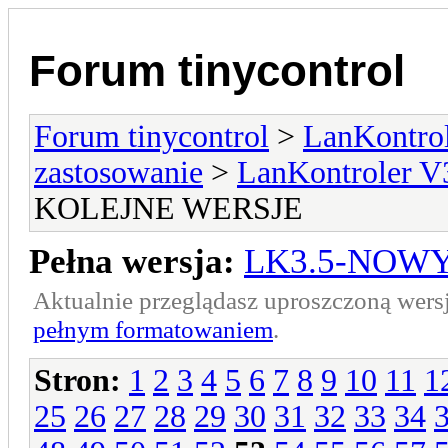
Forum tinycontrol
Forum tinycontrol
>
LanKontrol
zastosowanie
>
LanKontroler V
KOLEJNE WERSJE
Pełna wersja:
LK3.5-NOWY
Aktualnie przeglądasz uproszczoną wers
pełnym formatowaniem
.
Stron:
1
2
3
4
5
6
7
8
9
10
11
1
25
26
27
28
29
30
31
32
33
34