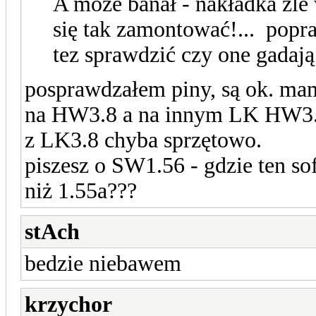
A może banał - nakładka źle 
się tak zamontować!... popra
tez sprawdzić czy one gadają
posprawdzałem piny, są ok. mam 
na HW3.8 a na innym LK HW3.6 d
z LK3.8 chyba sprzętowo.
piszesz o SW1.56 - gdzie ten so
niż 1.55a???
stAch
bedzie niebawem
krzychor