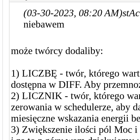
(03-30-2023, 08:20 AM)
stAc
niebawem
może twórcy dodaliby:
1) LICZBĘ - twór, którego wart
dostępna w DIFF. Aby przemnoż
2) LICZNIK - twór, którego war
zerowania w schedulerze, aby da
miesięczne wskazania energii b
3) Zwiększenie ilości pól Moc i