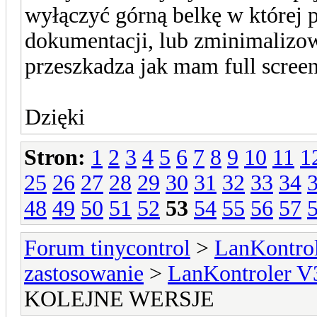
wyłączyć górną belkę w której p
dokumentacji, lub zminimalizowa
przeszkadza jak mam full screen
Dzięki
Stron:
1
2
3
4
5
6
7
8
9
10
11
1
25
26
27
28
29
30
31
32
33
34
48
49
50
51
52
53
54
55
56
57
Forum tinycontrol
>
LanKontrol
zastosowanie
>
LanKontroler V
KOLEJNE WERSJE