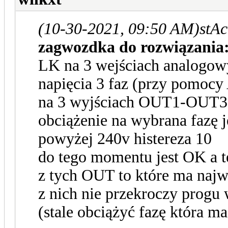
(10-30-2021, 09:50 AM)
stAc
zagwozdka do rozwiązania
LK na 3 wejściach analogo
napięcia 3 faz (przy pomocy
na 3 wyjściach OUT1-OUT3 
obciążenie na wybrana fazę j
powyżej 240v histereza 10
do tego momentu jest OK a t
z tych OUT to które ma najw
z nich nie przekroczy progu
(stale obciążyć fazę która m