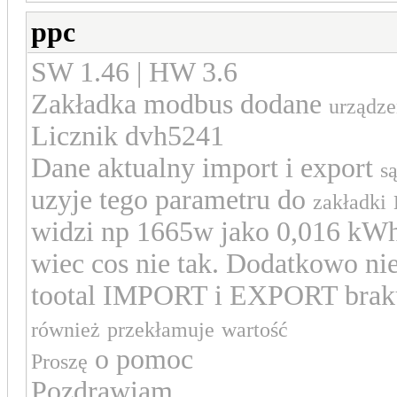
ppc
SW 1.46 | HW 3.6
Zakładka modbus dodane
urządze
Licznik dvh5241
D
ane aktualny import i export
s
uzyje tego parametru do
zakładki
widzi np 1665w jako 0,016 kW
wiec cos nie tak. Dodatkowo ni
tootal IMPORT i EXPORT brakuj
również
przekłamuje
wartość
o pomoc
Proszę
Pozdrawiam