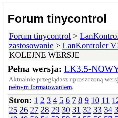
Forum tinycontrol
Forum tinycontrol
>
LanKontrol
zastosowanie
>
LanKontroler V
KOLEJNE WERSJE
Pełna wersja:
LK3.5-NOWY
Aktualnie przeglądasz uproszczoną wers
pełnym formatowaniem
.
Stron:
1
2
3
4
5
6
7
8
9
10
11
1
25
26
27
28
29
30
31
32
33
34