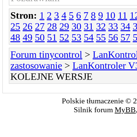
Stron:
1
2
3
4
5
6
7
8
9
10
11
1
25
26
27
28
29
30
31
32
33
34
48
49
50
51
52
53
54
55
56
57
Forum tinycontrol
>
LanKontrol
zastosowanie
>
LanKontroler V
KOLEJNE WERSJE
Polskie tłumaczenie ©
Silnik forum
MyBB