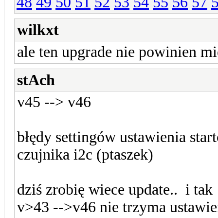
48
49
50
51
52
53
54
55
56
57
wilkxt
ale ten upgrade nie powinien m
stAch
v45 --> v46
błędy settingów ustawienia sta
czujnika i2c (ptaszek)
dziś zrobię wiece update.. i tak
v>43 -->v46 nie trzyma ustawień