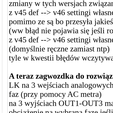
zmiany w tych wersjach związ
z v45 def --> v46 settingi własn
pomimo ze są bo przesyła jakieś
(ww błąd nie pojawia się jeśli 
z v45 def --> v46 settingi wła
(domyślnie ręczne zamiast ntp)
tyle w kwestii błędów wczytywa
A teraz zagwozdka do rozwiąz
LK na 3 wejściach analogowyc
faz (przy pomocy AC metra)
na 3 wyjściach OUT1-OUT3 mam
obciążenie na wybrana fazę jeśl