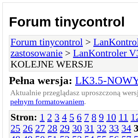
Forum tinycontrol
Forum tinycontrol
>
LanKontrol
zastosowanie
>
LanKontroler V
KOLEJNE WERSJE
Pełna wersja:
LK3.5-NOWY
Aktualnie przeglądasz uproszczoną wers
pełnym formatowaniem
.
Stron:
1
2
3
4
5
6
7
8
9
10
11
1
25
26
27
28
29
30
31
32
33
34