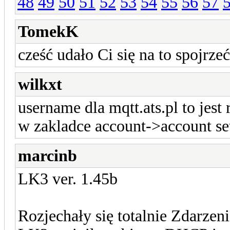
48
49
50
51
52
53
54
55
56
57
TomekK
cześć udało Ci się na to spojrzeć
wilkxt
username dla mqtt.ats.pl to jes
w zakladce account->account set
marcinb
LK3 ver. 1.45b
Rozjechały się totalnie Zdarzeni