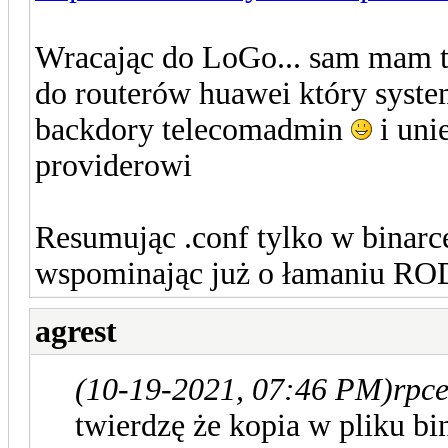
Wracając do LoGo... sam mam t
do routerów huawei który syst
backdory telecomadmin
i uni
providerowi
Resumując .conf tylko w binarce
wspominając już o łamaniu R
agrest
(10-19-2021, 07:46 PM)
rpce
twierdzę że kopia w pliku bi