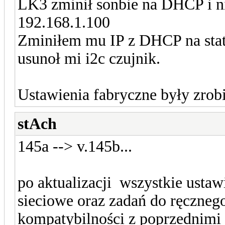
LK3 zminił sonbie na DHCP i n
192.168.1.100
Zminiłem mu IP z DHCP na stat
usunoł mi i2c czujnik.
Ustawienia fabryczne były zrob
stAch
145a --> v.145b...
po aktualizacji wszystkie ustaw
sieciowe oraz zadań do ręczneg
kompatybilności z poprzednimi 