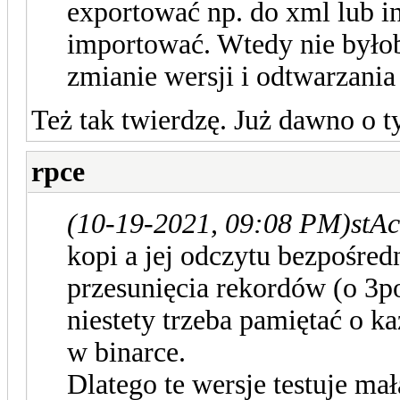
exportować np. do xml lub i
importować. Wtedy nie było
zmianie wersji i odtwarzania
Też tak twierdzę. Już dawno o t
rpce
(10-19-2021, 09:08 PM)
stAc
kopi a jej odczytu bezpośre
przesunięcia rekordów (o 3poz
niestety trzeba pamiętać o ka
w binarce.
Dlatego te wersje testuje mał