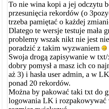
To nie wina kopi a jej odczytu
przesunięcia rekordów (o 3pozycj
trzeba pamiętać o każdej zmiani
Dlatego te wersje testuje mała g
problemy wszak nikt nie jest ni
poradzić z takim wyzwaniem
Swoja drogą zapisywanie w txt/
dobry pomysł a masz ich co naj
aż 3) i hasła user admin, a w L
ponad 20 rekordów.
Można by pakować taki txt do g
logowania LK i rozpakowywać 