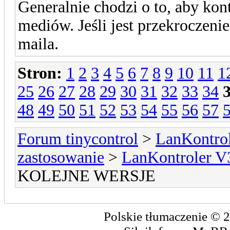
Generalnie chodzi o to, aby kon
mediów. Jeśli jest przekroczeni
maila.
Stron:
1
2
3
4
5
6
7
8
9
10
11
1
25
26
27
28
29
30
31
32
33
34
48
49
50
51
52
53
54
55
56
57
Forum tinycontrol
>
LanKontrol
zastosowanie
>
LanKontroler V
KOLEJNE WERSJE
Polskie tłumaczenie ©