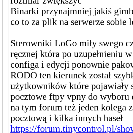
rozmiar zwiększyć
Binarki przynajmniej jakiś gimb
co to za plik na serwerze sobie l
Sterowniki LoGo miły swego cza
ręcznej która po uzupełnieniu w
configa i edycji ponownie pako
RODO ten kierunek został szybk
użytkowników które pojawiały s
pocztowe ftpy vpny do wyboru 
na tym forum też jeden kolega 
pocztową i kilka innych haseł
https://forum.tinycontrol.pl/sh