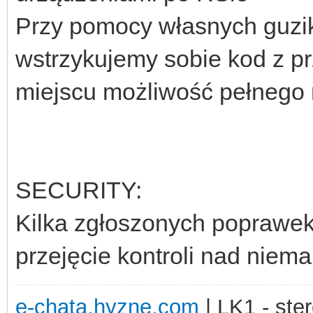
Przy pomocy własnych guzik
wstrzykujemy sobie kod z p
miejscu możliwość pełnego n
SECURITY:
Kilka zgłoszonych poprawek
przejęcie kontroli nad niem
e-chata.hyzne.com
| LK1 - ster