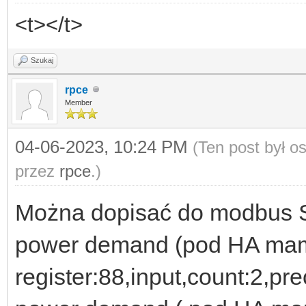
}
<t></t>
parse_str($_SERVER['Q
Szukaj
rpce
Member
include_once('db.php'
04-06-2023, 10:24 PM
(Ten post był 
owania SQL
przez
rpce
.)
Można dopisać do modbus 
/* -----------------m
power demand (pod HA ma
----------*/
register:88,input,count:2,pre
if($mm != "") {