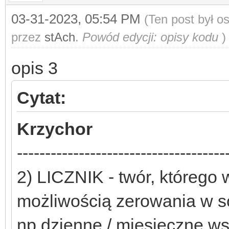
03-31-2023, 05:54 PM
(Ten post był 
przez
stAch
.
Powód edycji: opisy kodu
)
opis 3
Cytat:
Krzychor
-------------------------------------
2) LICZNIK - twór, którego 
możliwością zerowania w sc
np dzienne / miesięczne w