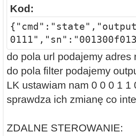
Kod:
{"cmd":"state","outpu
0111","sn":"001300f01
do pola url podajemy adres
do pola filter podajemy outp
LK ustawiam nam 0 0 0 1 1 0 
sprawdza ich zmianę co int
ZDALNE STEROWANIE: