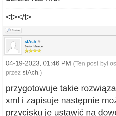
<t></t>
Szukaj
stAch
Senior Member
04-19-2023, 01:46 PM
(Ten post był 
przez
stAch
.)
przygotowuje takie rozwiązan
xml i zapisuje następnie m
przycisku je ustawić na do