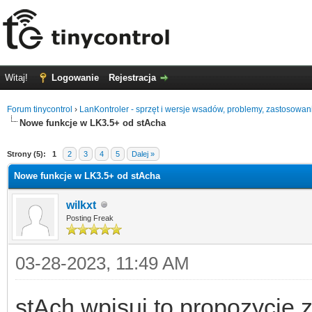
Witaj!
Logowanie
Rejestracja
Forum tinycontrol
›
LanKontroler - sprzęt i wersje wsadów, problemy, zastosowan
Nowe funkcje w LK3.5+ od stAcha
5
Strony (5):
1
2
3
4
5
Dalej »
Nowe funkcje w LK3.5+ od stAcha
wilkxt
Posting Freak
03-28-2023, 11:49 AM
stAch wpisuj to propozycje