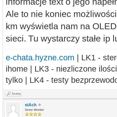
informacje text o jego napeł
Ale to nie koniec możliwośc
km wyświetla nam na OLED in
sieci. Tu wystarczy stałe ip
e-chata.hyzne.com
| LK1 - ster
ihome | LK3 - niezliczone ilośc
tylko | LK4 - testy bezprzewo
Szukaj
stAch
Senior Member