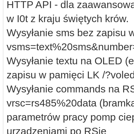
HTTP API - dla zaawansowa
w I0t z kraju świętych krów.
Wysyłanie sms bez zapisu 
vsms=text%20sms&number
Wysyłanie textu na OLED (ew
zapisu w pamięci LK /?voled
Wysyłanie commands na RS4
vrsc=rs485%20data (bramka t
parametrów pracy pomp ciep
urządzeniami po RSie