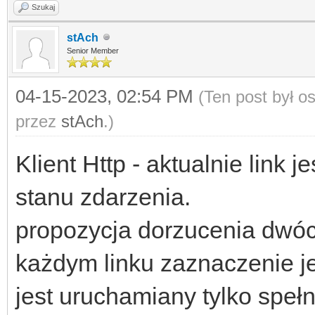
---------*/
Szukaj
stAch
Senior Member
04-15-2023, 02:54 PM
(Ten post był 
?>
przez
stAch
.)
Klient Http - aktualnie link
stanu zdarzenia.
propozycja dorzucenia dw
każdym linku zaznaczenie j
jest uruchamiany tylko speł