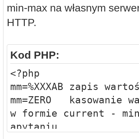
min-max na własnym serwer
HTTP.
Kod PHP:
<?php //u
mm=%XXXAB zapis war
mm=ZERO kasowanie w
w formie current - mi
apytaniu