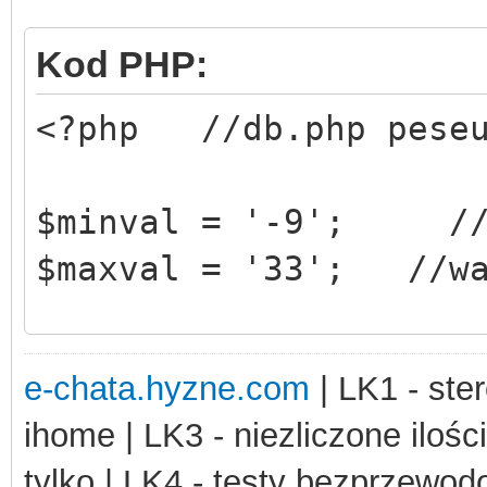
function set_val($par
Kod PHP:
{ //zapis do pseudo b
<?php //db.php peseu
$fileData = file(ba
$newArray = array()
$minval = '-9'; //w
foreach($fileData a
$maxval = '33'; //wa
if (strpos($line, 
if (strpos($lin
/*end*/
{$opis = substr($line
e-chata.hyzne.com
| LK1 - ster
?>
n($line));} else {$op
ihome | LK3 - niezliczone ilośc
$line = '$'.$para
tylko | LK4 - testy bezprzewo