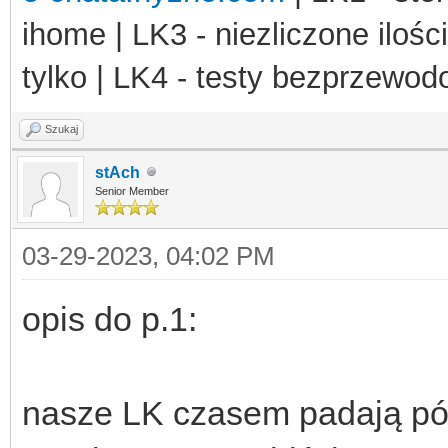
ihome | LK3 - niezliczone ilośc
tylko | LK4 - testy bezprzewo
Szukaj
stAch
Senior Member
03-29-2023, 04:02 PM
opis do p.1:
nasze LK czasem padają póź