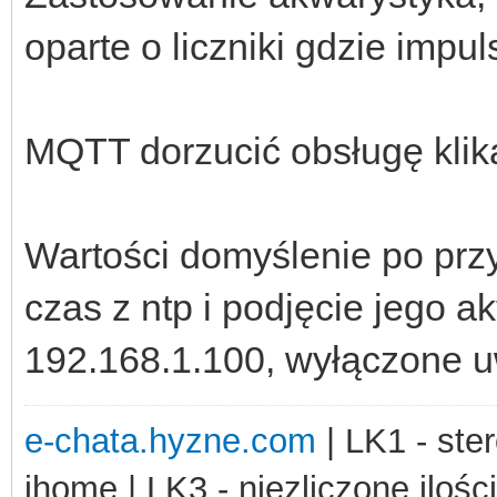
oparte o liczniki gdzie impu
MQTT dorzucić obsługę klik
Wartości domyślenie po prz
czas z ntp i podjęcie jego ak
192.168.1.100, wyłączone uw
e-chata.hyzne.com
| LK1 - ster
ihome | LK3 - niezliczone ilośc