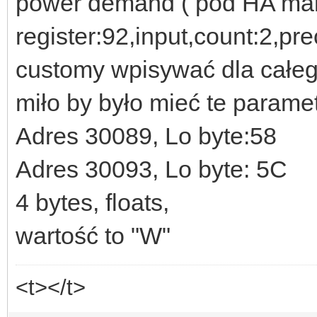
power demand ( pod HA m
if($mm == 'ZERO')
register:92,input,count:2,pr
{ set_val('minval',0
customy wpisywać dla całego
ie();}
miło by było mieć te paramet
if(intval($minval)
Adres 30089, Lo byte:58
{ set_val('minval',
Adres 30093, Lo byte: 5C
if(intval($maxval)
4 bytes, floats,
{ set_val('maxval',
wartość to "W"
die( $mm." - ".$min
}
<t></t>
/*-------------------