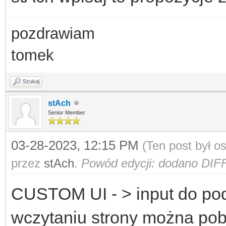
pozdrawiam
tomek
Szukaj
stAch
Senior Member
03-28-2023, 12:15 PM
(Ten post był 
przez
stAch
.
Powód edycji: dodano DIF
CUSTOM UI - > input do poda
wczytaniu strony można pobr