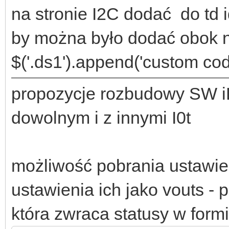
na stronie I2C dodać do td id
by można było dodać obok 
$('.ds1').append('custom code
propozycje rozbudowy SW iL
dowolnym i z innymi I0t
możliwość pobrania ustawień
ustawienia ich jako vouts 
która zwraca statusy w form