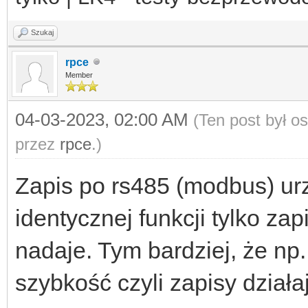
'.$opis; $jest =
Szukaj
}
rpce
if (strpos($line, '
Member
{$line = '$'.$param.'
04-03-2023, 02:00 AM
(Ten post był o
*end*/'."\n";}
przez
rpce
.)
$newArray[] = $l
Zapis po rs485 (modbus) ur
}
identycznej funkcji tylko za
$fp = fopen(basenam
nadaje. Tym bardziej, że n
fwrite($fp, implode
szybkość czyli zapisy działa
fclose($fp);