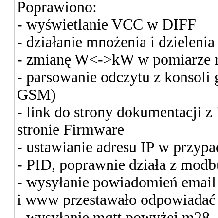
Poprawiono:
- wyświetlanie VCC w DIFF
- działanie mnożenia i dzieleni
- zmianę W<->kW w pomiarze 
- parsowanie odczytu z konsoli
GSM)
- link do strony dokumentacji z 
stronie Firmware
- ustawianie adresu IP w przy
- PID, poprawnie działa z modbu
- wysyłanie powiadomień email 
i www przestawało odpowiadać
- wysyłanie mqtt powyżej m28