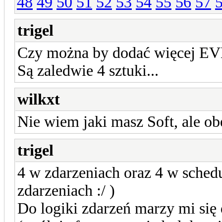
48
49
50
51
52
53
54
55
56
57
trigel
Czy można by dodać więcej E
Są zaledwie 4 sztuki...
wilkxt
Nie wiem jaki masz Soft, ale ob
trigel
4 w zdarzeniach oraz 4 w sched
zdarzeniach :/ )
Do logiki zdarzeń marzy mi si