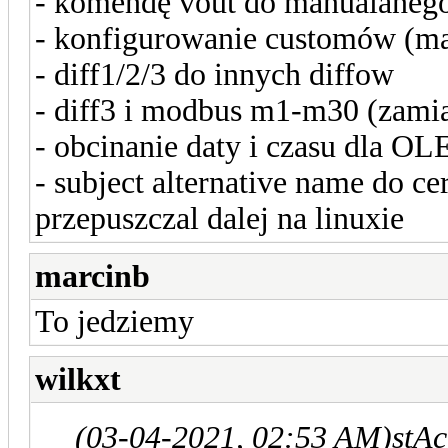
- komendę vout do manualanego
- konfigurowanie customów (m
- diff1/2/3 do innych diffow
- diff3 i modbus m1-m30 (zami
- obcinanie daty i czasu dla O
- subject alternative name do c
przepuszczal dalej na linuxie
marcinb
To jedziemy
wilkxt
(03-04-2021, 02:53 AM)
stAc