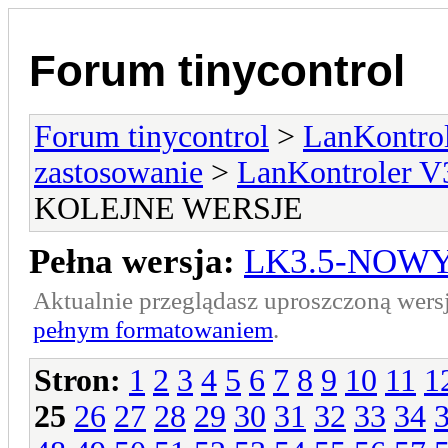
Forum tinycontrol
Forum tinycontrol
>
LanKontrol
zastosowanie
>
LanKontroler V
KOLEJNE WERSJE
Pełna wersja:
LK3.5-NOWY
Aktualnie przeglądasz uproszczoną wers
pełnym formatowaniem
.
Stron:
1
2
3
4
5
6
7
8
9
10
11
1
25
26
27
28
29
30
31
32
33
34