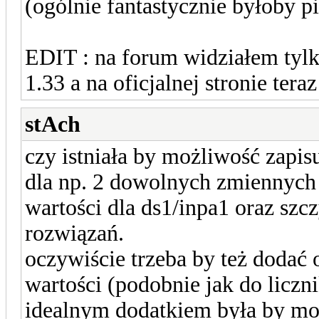
(ogólnie fantastycznie byłoby pi
EDIT : na forum widziałem tylk
1.33 a na oficjalnej stronie ter
stAch
czy istniała by możliwość zapi
dla np. 2 dowolnych zmiennych -
wartości dla ds1/inpa1 oraz sz
rozwiązań.
oczywiście trzeba by też dodać
wartości (podobnie jak do liczni
idealnym dodatkiem była by moż