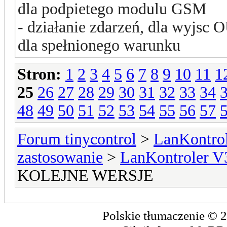
dla podpietego modulu GSM
-
działanie zdarzeń, dla wyjs
dla spełnionego warunku
Stron:
1
2
3
4
5
6
7
8
9
10
11
1
25
26
27
28
29
30
31
32
33
34
48
49
50
51
52
53
54
55
56
57
Forum tinycontrol
>
LanKontrol
zastosowanie
>
LanKontroler V
KOLEJNE WERSJE
Polskie tłumaczenie ©