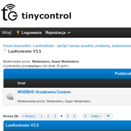
Witaj!
Logowanie
Rejestracja
Forum tinycontrol
›
LanKontroler - sprzęt i wersje wsadów, problemy, zastosowan
LanKontroler V3.5
Moderowane przez:
Moderators, Super Moderators
Użytkownicy przeglądający ten dział: 25 gości
Poddział
Dział
MODBUS Urzadzenia Custom
Moderowane przez: Moderators, Super Moderators
Strony (8):
« Wstecz
1
2
3
4
5
6
…
8
Dalej »
LanKontroler V3.5