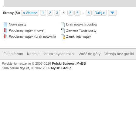
Strony (8):
« Wstecz
1
2
3
4
5
6
…
8
Dalej »
Nowe posty
Brak nowych postów
Popularny wątek (nowe)
Zawiera Twoje posty
Popularny wątek (brak nowych)
Zamknięty wątek
Ekipa forum
Kontakt
forum.tinycontrol.pl
Wróć do góry
Wersja bez grafiki
Polskie tłumaczenie © 2007-2026
Polski Support MyBB
Silnik forum
MyBB
, © 2002-2026
MyBB Group
.