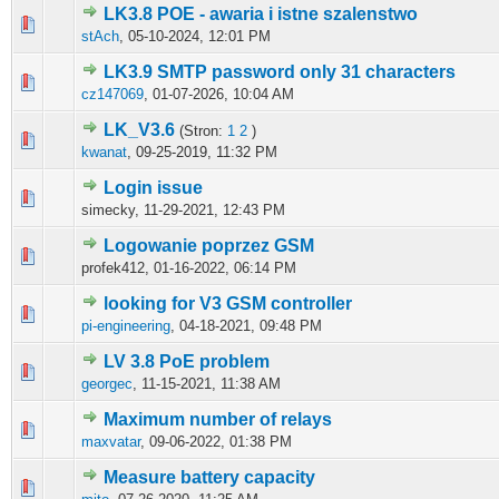
LK3.8 POE - awaria i istne szalenstwo
0 głosów - średnia ocena: 0 na 5 gwiazdek
1
2
3
4
5
stAch
,
05-10-2024, 12:01 PM
LK3.9 SMTP password only 31 characters
0 głosów - średnia ocena: 0 na 5 gwiazdek
1
2
3
4
5
cz147069
,
01-07-2026, 10:04 AM
LK_V3.6
(Stron:
1
2
)
0 głosów - średnia ocena: 0 na 5 gwiazdek
1
2
3
4
5
kwanat
,
09-25-2019, 11:32 PM
Login issue
0 głosów - średnia ocena: 0 na 5 gwiazdek
1
2
3
4
5
simecky,
11-29-2021, 12:43 PM
Logowanie poprzez GSM
0 głosów - średnia ocena: 0 na 5 gwiazdek
1
2
3
4
5
profek412,
01-16-2022, 06:14 PM
looking for V3 GSM controller
0 głosów - średnia ocena: 0 na 5 gwiazdek
1
2
3
4
5
pi-engineering
,
04-18-2021, 09:48 PM
LV 3.8 PoE problem
0 głosów - średnia ocena: 0 na 5 gwiazdek
1
2
3
4
5
georgec
,
11-15-2021, 11:38 AM
Maximum number of relays
0 głosów - średnia ocena: 0 na 5 gwiazdek
1
2
3
4
5
maxvatar
,
09-06-2022, 01:38 PM
Measure battery capacity
0 głosów - średnia ocena: 0 na 5 gwiazdek
1
2
3
4
5