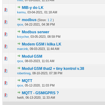
mito
,
07-26-2020, 11:25 AM
MIB-y do LK
0 głosów - średnia ocena: 0 na 5 gwiazdek
1
2
3
4
5
kermu
,
03-04-2021, 01:18 AM
modbus
(Stron:
1
2
)
0 głosów - średnia ocena: 0 na 5 gwiazdek
1
2
3
4
5
rpce
,
04-22-2021, 04:38 PM
Modbus serwer
0 głosów - średnia ocena: 0 na 5 gwiazdek
1
2
3
4
5
krzychor
,
03-05-2023, 08:59 PM
Modem GSM i kilka LK
0 głosów - średnia ocena: 0 na 5 gwiazdek
1
2
3
4
5
marcinb
,
09-03-2023, 11:44 AM
Moduł GSM
0 głosów - średnia ocena: 0 na 5 gwiazdek
1
2
3
4
5
rpce
,
08-03-2023, 11:01 AM
Moduł GSM that2 + tiny kontrol v.38
0 głosów - średnia ocena: 0 na 5 gwiazdek
1
2
3
4
5
robertinog
,
08-10-2023, 07:38 PM
MQTT
0 głosów - średnia ocena: 0 na 5 gwiazdek
1
2
3
4
5
rpce
,
05-12-2020, 11:03 PM
MQTT - GSM/GPRS ?
0 głosów - średnia ocena: 0 na 5 gwiazdek
1
2
3
4
5
hetifi,
06-13-2020, 11:33 AM