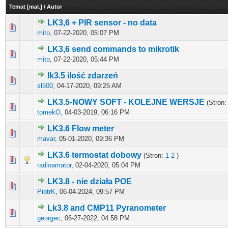
Temat
[
mal.
]
/
Autor
LK3,6 + PIR sensor - no data
0 głosów - średnia ocena: 0 na 5 gwiazdek
1
2
3
4
5
mito
,
07-22-2020, 05:07 PM
LK3,6 send commands to mikrotik
0 głosów - średnia ocena: 0 na 5 gwiazdek
1
2
3
4
5
mito
,
07-22-2020, 05:44 PM
lk3.5 ilość zdarzeń
0 głosów - średnia ocena: 0 na 5 gwiazdek
1
2
3
4
5
sl500
,
04-17-2020, 09:25 AM
LK3.5-NOWY SOFT - KOLEJNE WERSJE
(Stron
0 głosów - średnia ocena: 0 na 5 gwiazdek
1
2
3
4
5
tomekO
,
04-03-2019, 06:16 PM
LK3.6 Flow meter
0 głosów - średnia ocena: 0 na 5 gwiazdek
1
2
3
4
5
mavar
,
05-01-2020, 09:36 PM
LK3.6 termostat dobowy
(Stron:
1
2
)
0 głosów - średnia ocena: 0 na 5 gwiazdek
1
2
3
4
5
radioamator
,
02-04-2020, 05:04 PM
LK3.8 - nie działa POE
0 głosów - średnia ocena: 0 na 5 gwiazdek
1
2
3
4
5
PiotrK
,
06-04-2024, 09:57 PM
Lk3.8 and CMP11 Pyranometer
0 głosów - średnia ocena: 0 na 5 gwiazdek
1
2
3
4
5
georgec
,
06-27-2022, 04:58 PM