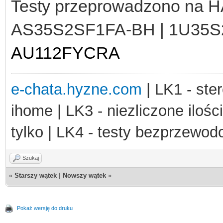
vout0="
.
$d
[
0
].
"&vout1
Testy przeprowadzono na
vout3="
.
$d
[
3
].
"&vout4
AS35S2SF1FA-BH | 1U35S
vout6="
.
$d
[
6
].
"&vout7
AU112FYCRA
e-chata.hyzne.com
| LK1 - ster
ihome | LK3 - niezliczone ilośc
tylko | LK4 - testy bezprzewo
Szukaj
«
Starszy wątek
|
Nowszy wątek
»
Pokaż wersję do druku