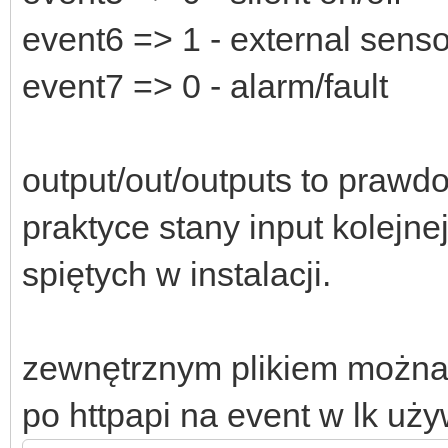
event6 => 1 - external senso
event7 => 0 - alarm/fault
output/out/outputs to prawd
praktyce stany input kolejn
spiętych w instalacji.
zewnętrznym plikiem można 
po httpapi na event w lk uż