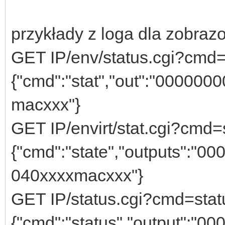
przykłady z loga dla zobraz
GET IP/env/status.cgi?
{"cmd":"stat","out":"000000
macxxx"}
GET IP/envirt/stat.cgi?c
{"cmd":"state","outputs":"00
040xxxxmacxxx"}
GET IP/status.cgi?cmd
{"cmd":"status","output":"00