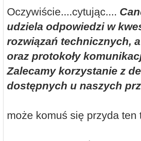
[}]]*,/i'
,
$json
,
$r
Oczywiście....cytując....
Cand
//wyszukiwanie 
udziela odpowiedzi w kwe
if (
strlen
(
$r
[
1
])
rozwiązań technicznych, a
<
8
) {
$r
[
1
] .=
"XXXXX
oraz protokoły komunikacji
Zalecamy korzystanie z 
ta na wypadek bledu
dostępnych u naszych prze
$d
=
str_split
(
$r
[
1
może komuś się przyda ten tu
//rozdziele
$url
=
$IP
.
"/outs.cgi