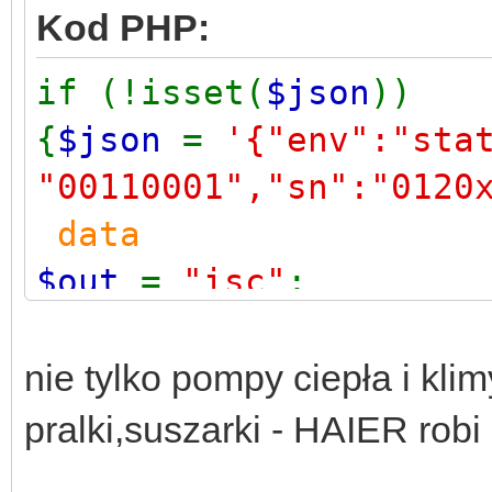
Kod PHP:
if (!isset(
$json
))
{
$json
=
'{"env":"sta
"00110001","sn":"0120
data
$out
=
"isc"
//wyszykiwa
nie tylko pompy ciepła i kli
preg_match
(
'/,[{[]*["
pralki,suszarki - HAIER robi 
["\']