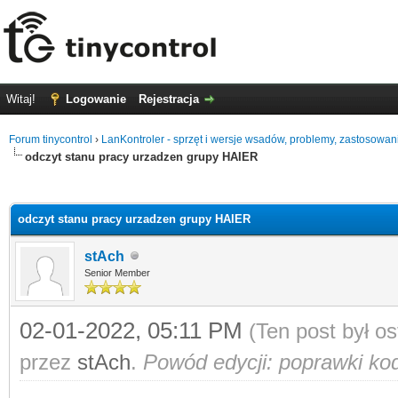
Witaj!
Logowanie
Rejestracja
Forum tinycontrol
›
LanKontroler - sprzęt i wersje wsadów, problemy, zastosowan
odczyt stanu pracy urzadzen grupy HAIER
0
odczyt stanu pracy urzadzen grupy HAIER
stAch
Senior Member
02-01-2022, 05:11 PM
(Ten post był o
przez
stAch
.
Powód edycji: poprawki ko