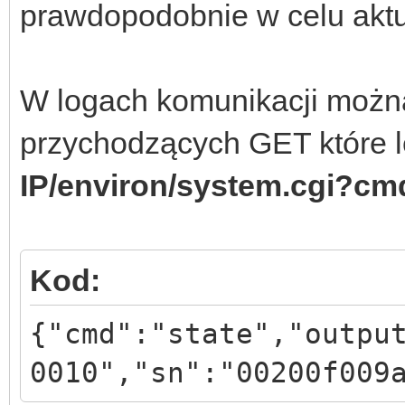
prawdopodobnie w celu aktua
W logach komunikacji można
przychodzących GET które l
IP/environ/system.cgi?cm
Kod:
{"cmd":"state","outpu
0010","sn":"00200f009