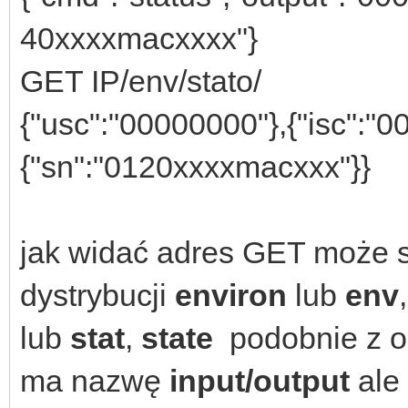
40xxxxmacxxxx"}
GET IP/env/stato/ =
{"usc":"00000000"},{"isc":"0
{"sn":"0120xxxxmacxxx"}}
jak widać adres GET może si
dystrybucji
environ
lub
env
lub
stat
,
state
podobnie z o
ma nazwę
input/output
ale