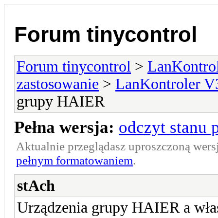
Forum tinycontrol
Forum tinycontrol
>
LanKontrol
zastosowanie
>
LanKontroler V
grupy HAIER
Pełna wersja:
odczyt stanu
Aktualnie przeglądasz uproszczoną wers
pełnym formatowaniem
.
stAch
Urządzenia grupy HAIER a właś