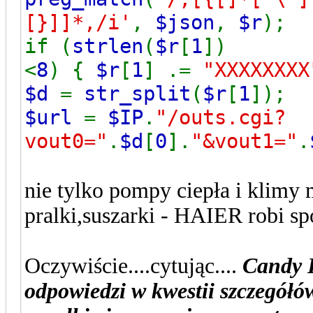
[}]]*,/i'
,
$json
,
$r
if (
strlen
(
$r
[
1
])
<
8
) {
$r
[
1
] .=
"XXXXXXXX
$d
=
str_split
(
$r
[
1
$url
=
$IP
.
"/outs.cgi?
vout0="
.
$d
[
0
].
"&vout1="
.
nie tylko pompy ciepła i klimy 
pralki,suszarki - HAIER robi sp
Oczywiście....cytując....
Candy H
odpowiedzi w kwestii szczegółó