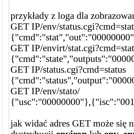
przykłady z loga dla zobrazowa
GET IP/env/status.cgi?cmd
{"cmd":"stat","out":"00000000
GET IP/envirt/stat.cgi?cmd
{"cmd":"state","outputs":"000
GET IP/status.cgi?cmd=s
{"cmd":"status","output":"000
GET IP/env/stato/ =>
{"usc":"00000000"},{"isc":"0
jak widać adres GET może się ni