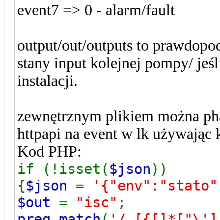
event7 => 0 - alarm/fault
output/out/outputs to prawdopod
stany input kolejnej pompy/ jeś
instalacji.
zewnętrznym plikiem można pha
httpapi na event w lk używając 
Kod PHP:
if (!isset(
$json
))
{
$json
=
'{"env":"stato"
$out
=
"isc"
preg_match
(
'/,[{[]*["\']