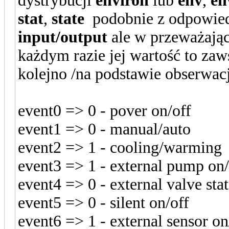
dystrybucji
environ
lub
env
,
en
stat
,
state
podobnie z odpowied
input/output
ale w przeważając
każdym razie jej wartość to za
kolejno /na podstawie obserwac
event0 => 0 - pover on/off
event1 => 0 - manual/auto
event2 => 1 - cooling/warming
event3 => 1 - external pump on/
event4 => 0 - external valve sta
event5 => 0 - silent on/off
event6 => 1 - external sensor on