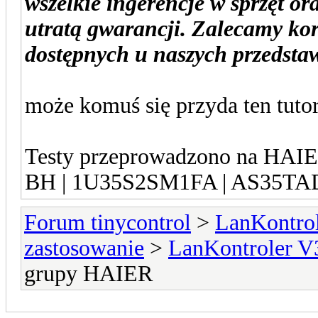
wszelkie ingerencje w sprzęt or
utratą gwarancji. Zalecamy ko
dostępnych u naszych przedstaw
może komuś się przyda ten tutor
Testy przeprowadzono na HA
BH | 1U35S2SM1FA |
AS35TA
Forum tinycontrol
>
LanKontrol
zastosowanie
>
LanKontroler V
grupy HAIER