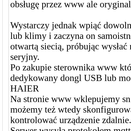
obsługę przez www ale oryginal
Wystarczy jednak wpiąć dowoln
lub klimy i zaczyna on samoist
otwartą siecią, próbując wysłać
seryjny.
Po zakupie sterownika www któr
dedykowany dongl USB lub mod
HAIER
Na stronie www wklepujemy sn 
możemy też wtedy skonfigurowa
kontrolować urządzenie zdalnie
Serwer wysyła protokołem mqt