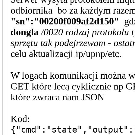
odbiornika bo za każdym razem
"sn":"00200f009af2d150"
gd
dongla
/0020 rodzaj protokołu
sprzętu tak podejrzewam - ostatn
celu aktualizacji ip/upnp/etc.
W logach komunikacji można wy
GET które lecą cyklicznie np 
które zwraca nam JSON
Kod:
{"cmd":"state","output":