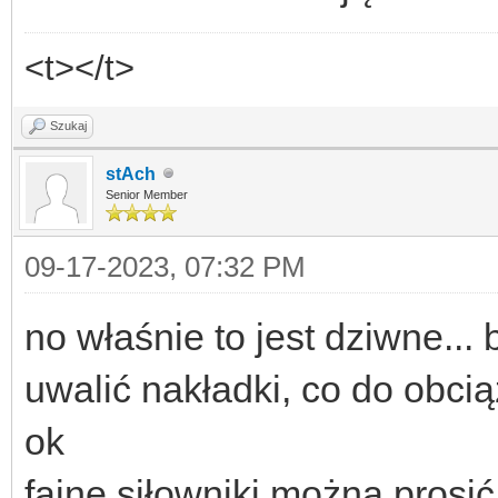
<t></t>
Szukaj
stAch
Senior Member
09-17-2023, 07:32 PM
no właśnie to jest dziwne...
uwalić nakładki, co do obciąż
ok
fajne siłowniki można prosić