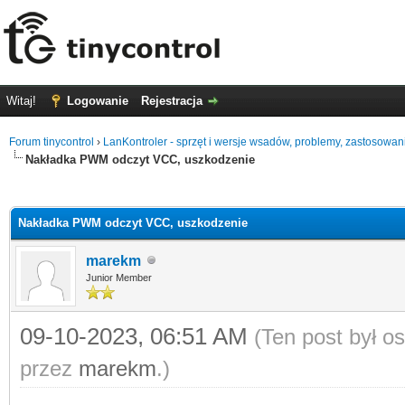
Witaj!
Logowanie
Rejestracja
Forum tinycontrol
›
LanKontroler - sprzęt i wersje wsadów, problemy, zastosowan
Nakładka PWM odczyt VCC, uszkodzenie
0
Nakładka PWM odczyt VCC, uszkodzenie
marekm
Junior Member
09-10-2023, 06:51 AM
(Ten post był o
przez
marekm
.)