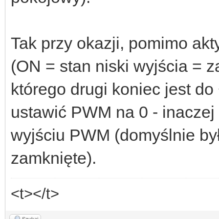
Tak przy okazji, pomimo akt
(ON = stan niski wyjścia = 
którego drugi koniec jest d
ustawić PWM na 0 - inaczej 
wyjściu PWM (domyślnie był
zamknięte).
<t></t>
Szukaj