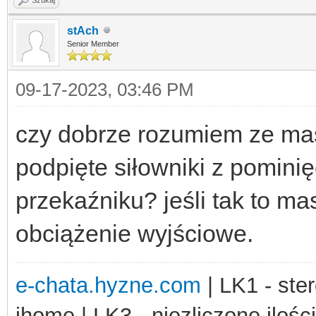
stAch
Senior Member
09-17-2023, 03:46 PM
czy dobrze rozumiem ze ma
podpięte siłowniki z pomini
przekaźniku? jeśli tak to ma
obciążenie wyjściowe.
e-chata.hyzne.com
| LK1 - ster
ihome | LK3 - niezliczone ilośc