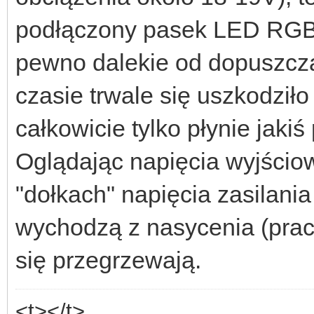
podłączony pasek LED RGB
pewno dalekie od dopuszczal
czasie trwale się uszkodził
całkowicie tylko płynie jak
Oglądając napięcia wyjści
"dołkach" napięcia zasilani
wychodzą z nasycenia (prac
się przegrzewają.
<t></t>