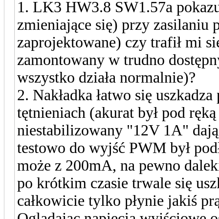
1. LK3 HW3.8 SW1.57a pokazuj
zmieniające się) przy zasilaniu 
zaprojektowane) czy trafił mi s
zamontowany w trudno dostępny
wszystko działa normalnie)?
2. Nakładka łatwo się uszkadza 
tętnieniach (akurat był pod ręką
niestabilizowany "12V 1A" dają
testowo do wyjść PWM był pod
może z 200mA, na pewno daleki
po krótkim czasie trwale się us
całkowicie tylko płynie jakiś 
Oglądając napięcia wyjściowe 