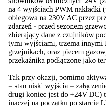
siłowników termicznych 24V (z
na 4 wyjściach PWM nakładki 
obiegowa na 230V AC przez prz
zdarzeń - przed sezonem grzew
zbierający dane z czujników po
tymi wyjściami, trzema innymi 
grzejnikach, oraz piecem gazo
przekaźnika podłączone jako te
Tak przy okazji, pomimo aktyw
= stan niski wyjścia = załączen
drugi koniec jest do +24V DC)
inaczej na początku po starcie