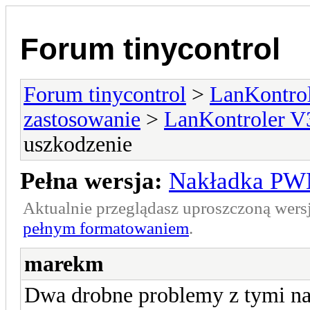
Forum tinycontrol
Forum tinycontrol
>
LanKontrol
zastosowanie
>
LanKontroler V
uszkodzenie
Pełna wersja:
Nakładka PWM
Aktualnie przeglądasz uproszczoną wers
pełnym formatowaniem
.
marekm
Dwa drobne problemy z tymi 