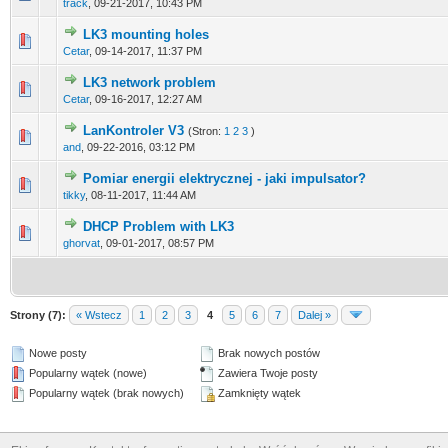
track
,
09-21-2017, 10:43 PM
LK3 mounting holes
0 głosów - średnia ocena: 0 na 5 gwiazdek
1
2
3
4
5
Cetar
,
09-14-2017, 11:37 PM
LK3 network problem
0 głosów - średnia ocena: 0 na 5 gwiazdek
1
2
3
4
5
Cetar
,
09-16-2017, 12:27 AM
LanKontroler V3
(Stron:
1
2
3
)
0 głosów - średnia ocena: 0 na 5 gwiazdek
1
2
3
4
5
and
,
09-22-2016, 03:12 PM
Pomiar energii elektrycznej - jaki impulsator?
0 głosów - średnia ocena: 0 na 5 gwiazdek
1
2
3
4
5
tikky
,
08-11-2017, 11:44 AM
DHCP Problem with LK3
0 głosów - średnia ocena: 0 na 5 gwiazdek
1
2
3
4
5
ghorvat
,
09-01-2017, 08:57 PM
Strony (7):
« Wstecz
1
2
3
4
5
6
7
Dalej »
Nowe posty
Brak nowych postów
Popularny wątek (nowe)
Zawiera Twoje posty
Popularny wątek (brak nowych)
Zamknięty wątek