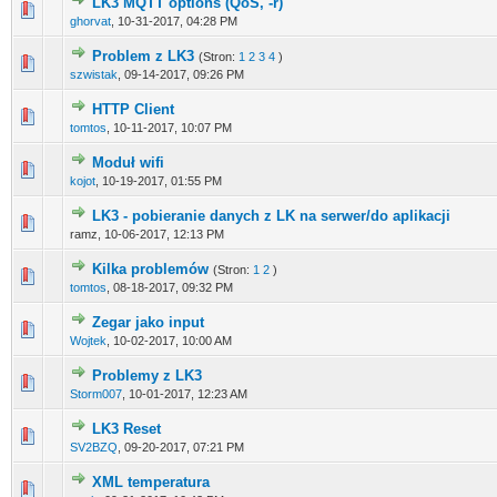
LK3 MQTT options (QoS, -r)
0 głosów - średnia ocena: 0 na 5 gwiazdek
1
2
3
4
5
ghorvat
,
10-31-2017, 04:28 PM
Problem z LK3
(Stron:
1
2
3
4
)
0 głosów - średnia ocena: 0 na 5 gwiazdek
1
2
3
4
5
szwistak
,
09-14-2017, 09:26 PM
HTTP Client
0 głosów - średnia ocena: 0 na 5 gwiazdek
1
2
3
4
5
tomtos
,
10-11-2017, 10:07 PM
Moduł wifi
0 głosów - średnia ocena: 0 na 5 gwiazdek
1
2
3
4
5
kojot
,
10-19-2017, 01:55 PM
LK3 - pobieranie danych z LK na serwer/do aplikacji
0 głosów - średnia ocena: 0 na 5 gwiazdek
1
2
3
4
5
ramz,
10-06-2017, 12:13 PM
Kilka problemów
(Stron:
1
2
)
0 głosów - średnia ocena: 0 na 5 gwiazdek
1
2
3
4
5
tomtos
,
08-18-2017, 09:32 PM
Zegar jako input
0 głosów - średnia ocena: 0 na 5 gwiazdek
1
2
3
4
5
Wojtek
,
10-02-2017, 10:00 AM
Problemy z LK3
0 głosów - średnia ocena: 0 na 5 gwiazdek
1
2
3
4
5
Storm007
,
10-01-2017, 12:23 AM
LK3 Reset
0 głosów - średnia ocena: 0 na 5 gwiazdek
1
2
3
4
5
SV2BZQ
,
09-20-2017, 07:21 PM
XML temperatura
0 głosów - średnia ocena: 0 na 5 gwiazdek
1
2
3
4
5