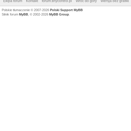
Ekipa forum
Kontakt
forum.tinycontrol.pl
Wróć do góry
Wersja bez grafiki
Polskie tłumaczenie © 2007-2026
Polski Support MyBB
Silnik forum
MyBB
, © 2002-2026
MyBB Group
.