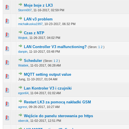
Moje boje z LK3
0 głosów - średnia ocena: 0 na 5 gwiazdek
1
2
3
4
5
Storm007
,
11-16-2017, 02:59 PM
LAN v3 problem
0 głosów - średnia ocena: 0 na 5 gwiazdek
1
2
3
4
5
michalkuska1997
,
10-23-2017, 06:32 PM
Czas z NTP
0 głosów - średnia ocena: 0 na 5 gwiazdek
1
2
3
4
5
Wojtek
,
11-26-2017, 04:02 PM
LAN Controller V3 malfunctioning?
(Stron:
1
2
)
0 głosów - średnia ocena: 0 na 5 gwiazdek
1
2
3
4
5
danpin
,
11-10-2017, 03:48 PM
Scheduler
(Stron:
1
2
)
0 głosów - średnia ocena: 0 na 5 gwiazdek
1
2
3
4
5
Waldek
,
11-01-2017, 06:28 AM
MQTT setting output value
0 głosów - średnia ocena: 0 na 5 gwiazdek
1
2
3
4
5
Jung,
11-10-2017, 01:04 AM
Lan Kontroler V3 i czujniki
0 głosów - średnia ocena: 0 na 5 gwiazdek
1
2
3
4
5
egon64
,
11-04-2017, 01:02 AM
Restart LK3 za pomocą nakładki GSM
0 głosów - średnia ocena: 0 na 5 gwiazdek
1
2
3
4
5
agrest
,
09-26-2017, 10:27 AM
Wejście do panelu sterowania po https
0 głosów - średnia ocena: 0 na 5 gwiazdek
1
2
3
4
5
obercik
,
11-02-2017, 12:51 PM