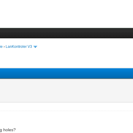
ie
›
LanKontroler V3
g holes?