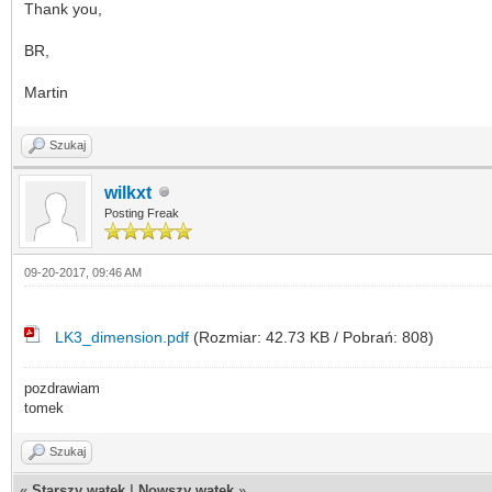
Thank you,
BR,
Martin
Szukaj
wilkxt
Posting Freak
09-20-2017, 09:46 AM
LK3_dimension.pdf
(Rozmiar: 42.73 KB / Pobrań: 808)
pozdrawiam
tomek
Szukaj
«
Starszy wątek
|
Nowszy wątek
»