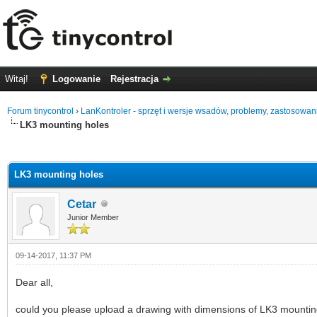
Witaj!
Logowanie
Rejestracja
Forum tinycontrol
›
LanKontroler - sprzęt i wersje wsadów, problemy, zastosowan
LK3 mounting holes
0 głosów - średnia: 0
1
2
3
4
5
LK3 mounting holes
Cetar
Junior Member
09-14-2017, 11:37 PM
Dear all,
could you please upload a drawing with dimensions of LK3 mountin