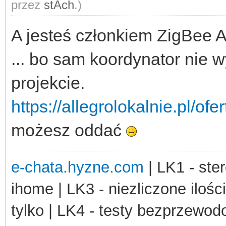
przez
stAch
.)
A jesteś członkiem ZigBee A
... bo sam koordynator nie 
projekcie.
https://allegrolokalnie.pl/of
możesz oddać
e-chata.hyzne.com
| LK1 - ster
ihome | LK3 - niezliczone ilośc
tylko | LK4 - testy bezprzewo