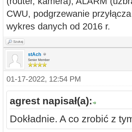
(router, kamera), ALARM (uzbra
(
$packet
),
0
,
$broadc
CWU, podgrzewanie przyłącza
socket_clo
wykres danych od 2016 r.
}
}
Szukaj
}
stAch
Senior Member
01-17-2022, 12:54 PM
agrest napisał(a):
Dokładnie. A co zrobić z t