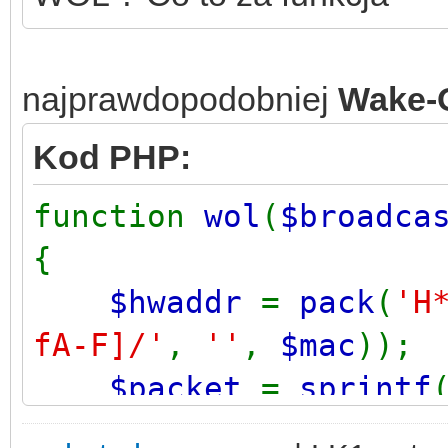
najprawdopodobniej
Wake-
Kod PHP:
function
wol
(
$broadca
{
$hwaddr
=
pack
(
'H
fA-F]/'
,
''
,
$mac
));
$packet
=
sprintf
'%s%s'
,