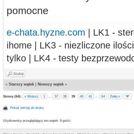
pomocne
e-chata.hyzne.com
| LK1 - ster
ihome | LK3 - niezliczone ilośc
tylko | LK4 - testy bezprzewo
Szukaj
«
Starszy wątek
|
Nowszy wątek
»
Strony (64):
« Wstecz
1
…
37
38
39
40
41
…
64
Dalej »
Pokaż wersję do druku
Użytkownicy przeglądający ten wątek: 9 gości