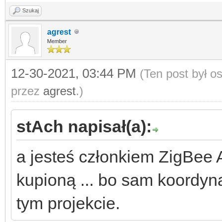
Szukaj
agrest
Member
12-30-2021, 03:44 PM
(Ten post był 
przez
agrest
.)
stAch napisał(a):
a jesteś członkiem ZigBee A
kupioną ... bo sam koordyn
tym projekcie.