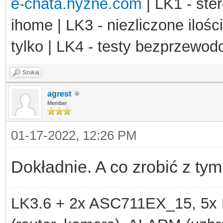
e-chata.hyzne.com
| LK1 - ster
str_repeat
(
ch
ihome | LK3 - niezliczone ilośc
str_repeat
(
$h
tylko | LK4 - testy bezprzewo
);
$sock
=
socket_cr
Szukaj
OL_UDP
agrest
);
Member
if (
$sock
!==
fal
01-17-2022, 12:26 PM
$options
=
so
SOCKET
,
SO_BROADCAST
Dokładnie. A co zrobić z t
if (
$options
LK3.6 + 2x ASC711EX_15, 
socket_send