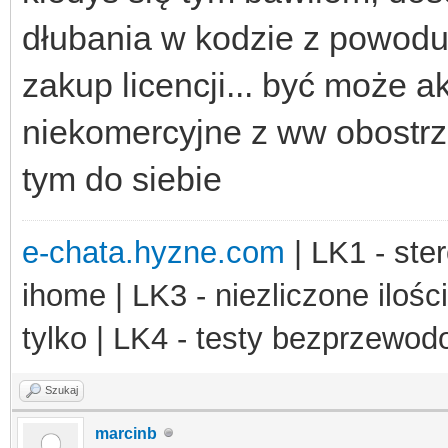
dłubania w kodzie z powodu 
zakup licencji... być może ak
niekomercyjne z ww obostrze
tym do siebie
e-chata.hyzne.com
| LK1 - ster
ihome | LK3 - niezliczone ilośc
tylko | LK4 - testy bezprzewo
Szukaj
marcinb