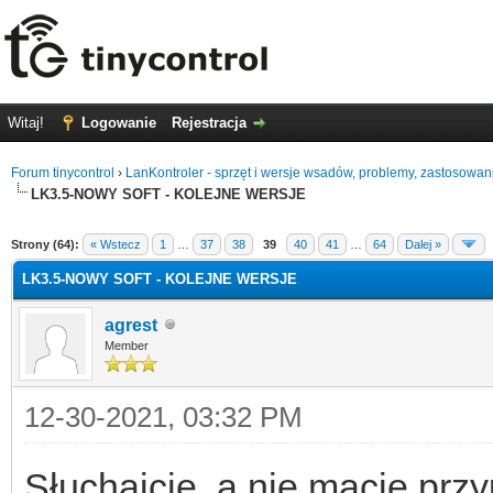
Witaj!
Logowanie
Rejestracja
Forum tinycontrol
›
LanKontroler - sprzęt i wersje wsadów, problemy, zastosowan
LK3.5-NOWY SOFT - KOLEJNE WERSJE
0
Strony (64):
« Wstecz
1
…
37
38
39
40
41
…
64
Dalej »
LK3.5-NOWY SOFT - KOLEJNE WERSJE
agrest
Member
12-30-2021, 03:32 PM
Słuchajcie, a nie macie prz