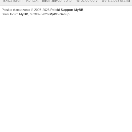
Ekipa forum
Kontakt
forum.tinycontrol.pl
Wróć do góry
Wersja bez grafiki
Polskie tłumaczenie © 2007-2026
Polski Support MyBB
Silnik forum
MyBB
, © 2002-2026
MyBB Group
.