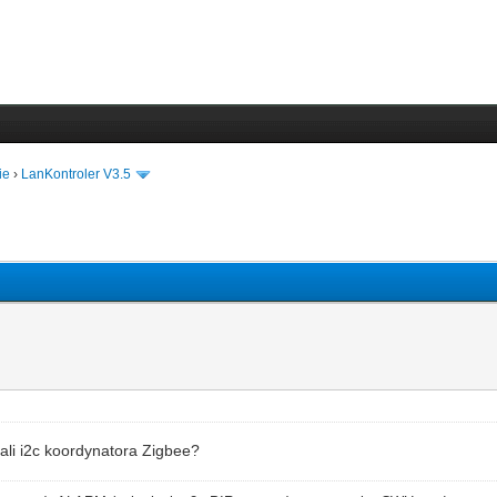
ie
›
LanKontroler V3.5
rali i2c koordynatora Zigbee?