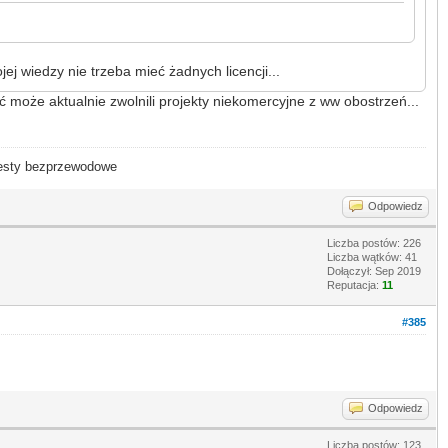
wiedzy nie trzeba mieć żadnych licencji...
 może aktualnie zwolnili projekty niekomercyjne z ww obostrzeń...
- testy bezprzewodowe
Odpowiedz
Liczba postów: 226
Liczba wątków: 41
Dołączył: Sep 2019
Reputacja:
11
#385
Odpowiedz
Liczba postów: 123