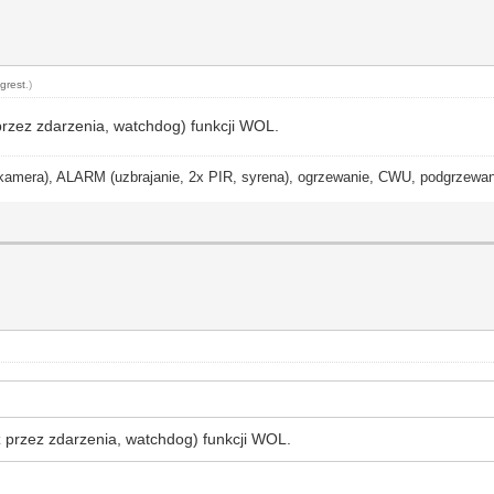
grest
.)
przez zdarzenia, watchdog) funkcji WOL.
ra), ALARM (uzbrajanie, 2x PIR, syrena), ogrzewanie, CWU, podgrzewanie
 przez zdarzenia, watchdog) funkcji WOL.