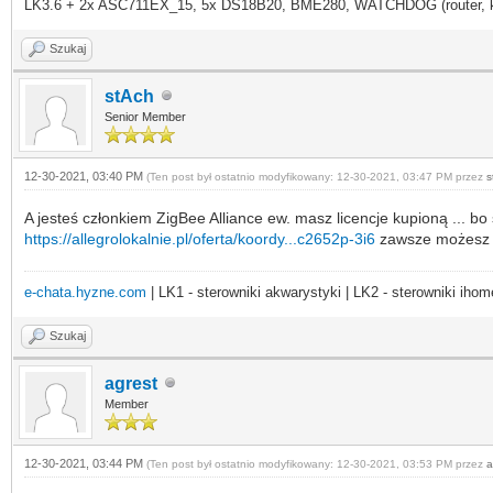
LK3.6 + 2x ASC711EX_15, 5x DS18B20, BME280, WATCHDOG (router, kame
Szukaj
stAch
Senior Member
12-30-2021, 03:40 PM
(Ten post był ostatnio modyfikowany: 12-30-2021, 03:47 PM przez
s
A jesteś członkiem ZigBee Alliance ew. masz licencje kupioną ... b
https://allegrolokalnie.pl/oferta/koordy...c2652p-3i6
zawsze możesz
e-chata.hyzne.com
| LK1 - sterowniki akwarystyki | LK2 - sterowniki ihom
Szukaj
agrest
Member
12-30-2021, 03:44 PM
(Ten post był ostatnio modyfikowany: 12-30-2021, 03:53 PM przez
a