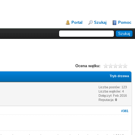
Portal
Szukaj
Pomoc
Ocena wątku:
Tryb drzewa
Liczba postów: 123
Liczba wątków: 4
Dołączył: Feb 2016
Reputacja:
0
#381