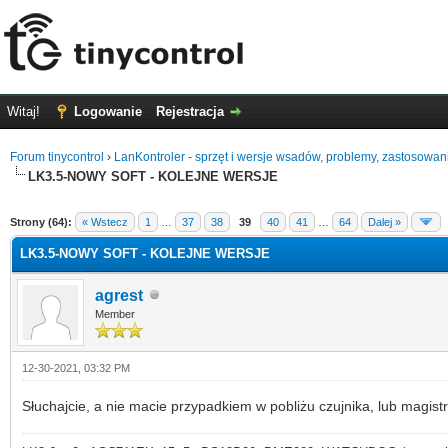
Witaj!
Logowanie
Rejestracja
Forum tinycontrol
›
LanKontroler - sprzęt i wersje wsadów, problemy, zastosowan
LK3.5-NOWY SOFT - KOLEJNE WERSJE
0 głosów - średnia: 0
1
2
3
4
5
Strony (64):
« Wstecz
1
…
37
38
39
40
41
…
64
Dalej »
LK3.5-NOWY SOFT - KOLEJNE WERSJE
agrest
Member
12-30-2021, 03:32 PM
Słuchajcie, a nie macie przypadkiem w pobliżu czujnika, lub magist