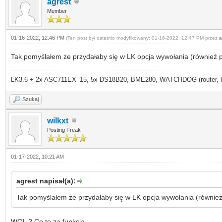
agrest
Member
01-16-2022, 12:46 PM
(Ten post był ostatnio modyfikowany: 01-16-2022, 12:47 PM przez
a
Tak pomyślałem że przydałaby się w LK opcja wywołania (również 
LK3.6 + 2x ASC711EX_15, 5x DS18B20, BME280, WATCHDOG (router, kame
Szukaj
wilkxt
Posting Freak
01-17-2022, 10:21 AM
agrest napisał(a):
Tak pomyślałem że przydałaby się w LK opcja wywołania (również
WOL ? Co to za funkcja