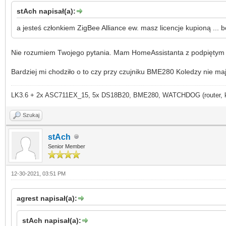
stAch napisał(a):
a jesteś członkiem ZigBee Alliance ew. masz licencje kupioną ...
Nie rozumiem Twojego pytania. Mam HomeAssistanta z podpiętym ko
Bardziej mi chodziło o to czy przy czujniku BME280 Koledzy nie m
LK3.6 + 2x ASC711EX_15, 5x DS18B20, BME280, WATCHDOG (router, kame
Szukaj
stAch
Senior Member
12-30-2021, 03:51 PM
agrest napisał(a):
stAch napisał(a):