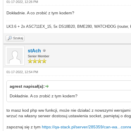
01-17-2022, 12:26 PM
Dokładnie. A co zrobić z tym kodem?
LK3.6 + 2x ASC711EX_15, 5x DS18B20, BME280, WATCHDOG (router, kame
Szukaj
stAch
Senior Member
01-17-2022, 12:54 PM
agrest napisał(a):
Dokładnie. A co zrobić z tym kodem?
to masz kod php ww funkcji, może nie działać z nowszymi wersjam
wrzuć na własny serwer dostosuj ustawienia socket, pamiętaj o dog
zapoznaj się z tym
https://qa-stack.pl/server/285359/can-wa...conn