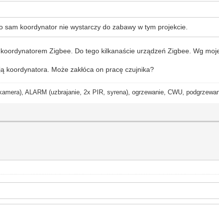
 bo sam koordynator nie wystarczy do zabawy w tym projekcie.
ordynatorem Zigbee. Do tego kilkanaście urządzeń Zigbee. Wg mojej w
ają koordynatora. Może zakłóca on pracę czujnika?
ra), ALARM (uzbrajanie, 2x PIR, syrena), ogrzewanie, CWU, podgrzewanie