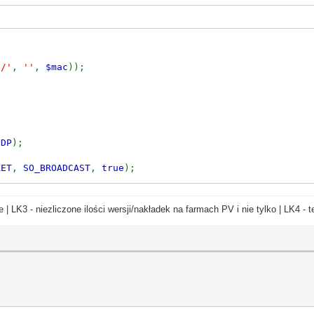
]/'
,
''
,
$mac
));
UDP
);
KET
,
SO_BROADCAST
,
true
);
acket
),
0
,
$broadcast
,
7
);
e | LK3 - niezliczone ilości wersji/nakładek na farmach PV i nie tylko | LK4 