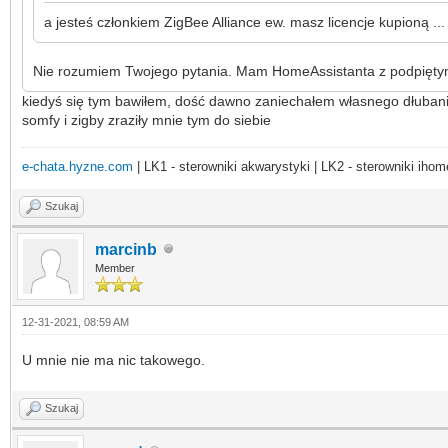
a jesteś członkiem ZigBee Alliance ew. masz licencje kupioną .
Nie rozumiem Twojego pytania. Mam HomeAssistanta z podpiętym k
kiedyś się tym bawiłem, dość dawno zaniechałem własnego dłubania 
somfy i zigby zraziły mnie tym do siebie
e-chata.hyzne.com
| LK1 - sterowniki akwarystyki | LK2 - sterowniki ihom
Szukaj
marcinb
Member
12-31-2021, 08:59 AM
U mnie nie ma nic takowego.
Szukaj