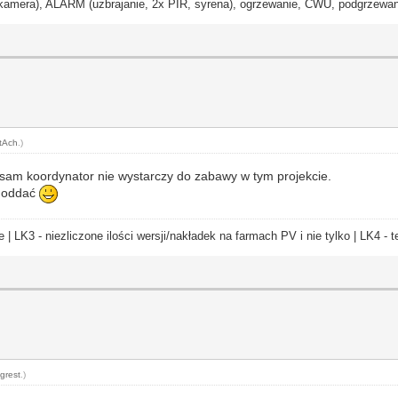
ra), ALARM (uzbrajanie, 2x PIR, syrena), ogrzewanie, CWU, podgrzewanie
tAch
.)
o sam koordynator nie wystarczy do zabawy w tym projekcie.
 oddać
e | LK3 - niezliczone ilości wersji/nakładek na farmach PV i nie tylko | LK4 
grest
.)