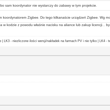
.. bo sam koordynator nie wystarczy do zabawy w tym projekcie.
oordynatorem Zigbee. Do tego kilkanaście urządzeń Zigbee. Wg mojej 
w kodzie z powodu właśnie nacisku na aliance lub zakup licencji... być
e | LK3 - niezliczone ilości wersji/nakładek na farmach PV i nie tylko | LK4 