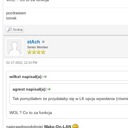
pozdrawiam
tomek
Szukaj
stAch
Senior Member
01-17-2022, 12:14 PM
wilkxt napisał(a):
agrest napisał(a):
Tak pomyślałem że przydałaby się w LK opcja wywołania (równi
WOL ? Co to za funkcja
najprawdopodobniej
Wake-On-LAN