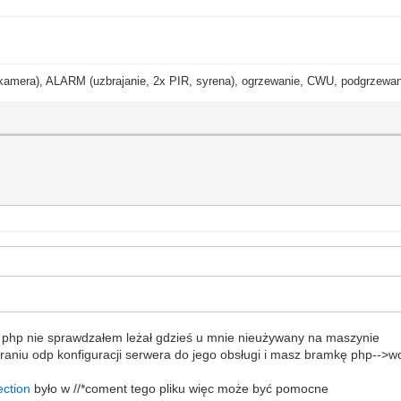
ra), ALARM (uzbrajanie, 2x PIR, syrena), ogrzewanie, CWU, podgrzewanie
i php nie sprawdzałem leżał gdzieś u mnie nieużywany na maszynie
raniu odp konfiguracji serwera do jego obsługi i masz bramkę php-->w
ection
było w //*coment tego pliku więc może być pomocne