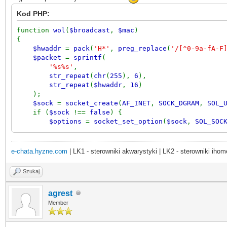
Kod PHP:
function
wol
(
$broadcast
,
$mac
)
{
$hwaddr
=
pack
(
'H*'
,
preg_replace
(
'/[^0-9a-fA-F
$packet
=
sprintf
(
'%s%s'
,
str_repeat
(
chr
(
255
),
6
),
str_repeat
(
$hwaddr
,
16
)
);
$sock
=
socket_create
(
AF_INET
,
SOCK_DGRAM
,
SOL_
if (
$sock
!==
false
) {
$options
=
socket_set_option
(
$sock
,
SOL_SOC
if (
$options
!==
false
) {
socket_sendto
(
$sock
,
$packet
,
strlen
(
$p
socket_close
(
$sock
);
e-chata.hyzne.com
| LK1 - sterowniki akwarystyki | LK2 - sterowniki ihom
}
}
Szukaj
}
agrest
Member