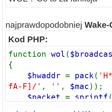
najprawdopodobniej
Wake-
Kod PHP:
function
wol
(
$broadca
{
$hwaddr
=
pack
(
'H
fA-F]/'
,
''
,
$mac
));
$packet
=
sprintf
'%s%s'
,