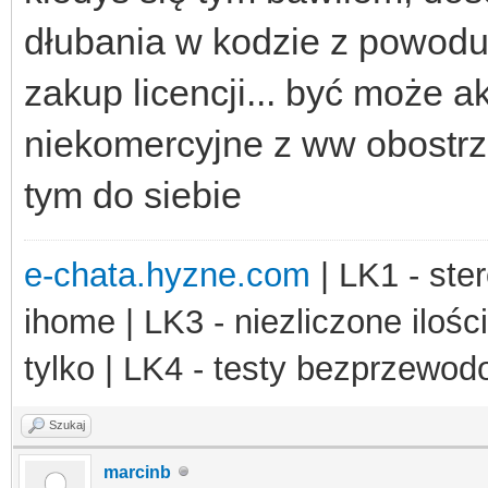
dłubania w kodzie z powodu 
zakup licencji... być może ak
niekomercyjne z ww obostrze
tym do siebie
e-chata.hyzne.com
| LK1 - ster
ihome | LK3 - niezliczone ilośc
tylko | LK4 - testy bezprzewo
Szukaj
marcinb