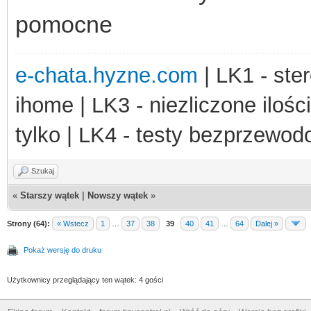
pomocne
e-chata.hyzne.com
| LK1 - ster
ihome | LK3 - niezliczone ilośc
tylko | LK4 - testy bezprzewo
Szukaj
«
Starszy wątek
|
Nowszy wątek
»
Strony (64):
« Wstecz
1
…
37
38
39
40
41
…
64
Dalej »
Pokaż wersję do druku
Użytkownicy przeglądający ten wątek: 4 gości