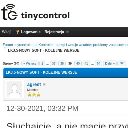
Witaj!
Logowanie
Rejestracja
Forum tinycontrol
›
LanKontroler - sprzęt i wersje wsadów, problemy, zastosowan
LK3.5-NOWY SOFT - KOLEJNE WERSJE
0
Strony (64):
« Wstecz
1
…
37
38
39
40
41
…
64
Dalej »
LK3.5-NOWY SOFT - KOLEJNE WERSJE
agrest
Member
12-30-2021, 03:32 PM
Słuchajcie, a nie macie prz