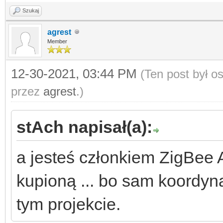
Szukaj
agrest
Member
12-30-2021, 03:44 PM
(Ten post był 
przez
agrest
.)
stAch napisał(a):
a jesteś członkiem ZigBee A
kupioną ... bo sam koordyn
tym projekcie.