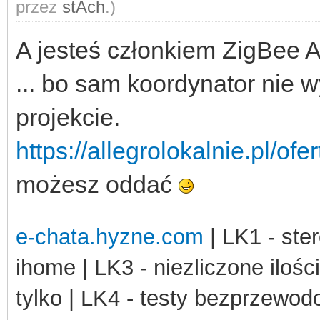
przez
stAch
.)
A jesteś członkiem ZigBee A
... bo sam koordynator nie 
projekcie.
https://allegrolokalnie.pl/of
możesz oddać
e-chata.hyzne.com
| LK1 - ster
ihome | LK3 - niezliczone ilośc
tylko | LK4 - testy bezprzewo