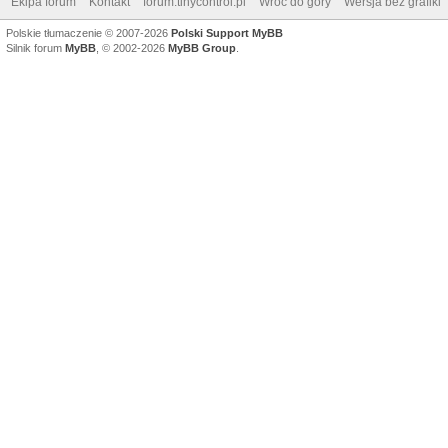
Ekipa forum
Kontakt
forum.tinycontrol.pl
Wróć do góry
Wersja bez grafiki
Polskie tłumaczenie © 2007-2026
Polski Support MyBB
Silnik forum
MyBB
, © 2002-2026
MyBB Group
.