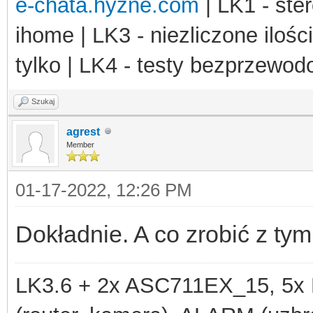
e-chata.hyzne.com
| LK1 - ster
str_repeat
(
ch
ihome | LK3 - niezliczone ilośc
str_repeat
(
$h
tylko | LK4 - testy bezprzewo
);
$sock
=
socket_cr
Szukaj
OL_UDP
agrest
);
Member
if (
$sock
!==
fal
01-17-2022, 12:26 PM
$options
=
so
SOCKET
,
SO_BROADCAST
Dokładnie. A co zrobić z t
if (
$options
LK3.6 + 2x ASC711EX_15, 
socket_send