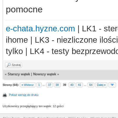
pomocne
e-chata.hyzne.com
| LK1 - ster
ihome | LK3 - niezliczone ilośc
tylko | LK4 - testy bezprzewo
Szukaj
«
Starszy wątek
|
Nowszy wątek
»
Strony (64):
« Wstecz
1
…
37
38
39
40
41
…
64
Dalej »
Pokaż wersję do druku
Użytkownicy przeglądający ten wątek: 12 gości