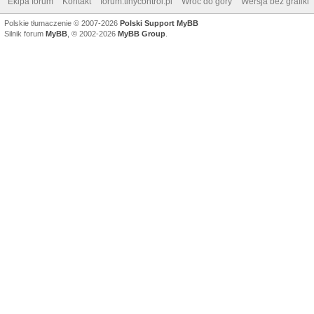
Ekipa forum
Kontakt
forum.tinycontrol.pl
Wróć do góry
Wersja bez grafiki
Polskie tłumaczenie © 2007-2026
Polski Support MyBB
Silnik forum
MyBB
, © 2002-2026
MyBB Group
.