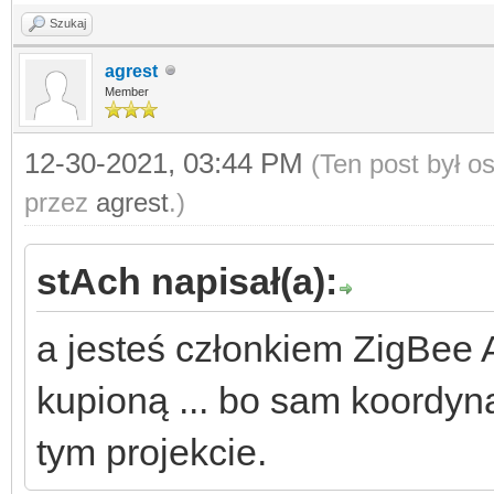
Szukaj
agrest
Member
12-30-2021, 03:44 PM
(Ten post był 
przez
agrest
.)
stAch napisał(a):
a jesteś członkiem ZigBee A
kupioną ... bo sam koordyn
tym projekcie.