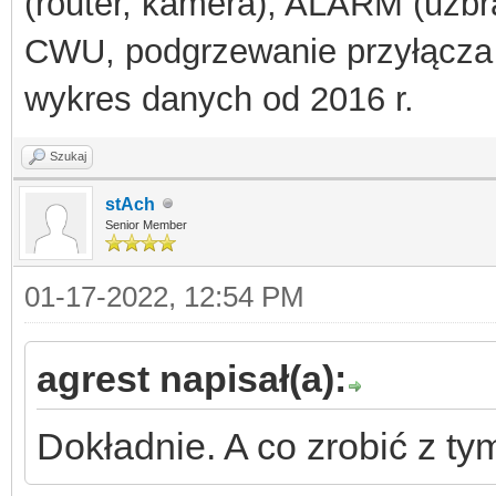
(router, kamera), ALARM (uzbra
(
$packet
),
0
,
$broadc
CWU, podgrzewanie przyłącza
socket_clo
wykres danych od 2016 r.
}
}
Szukaj
}
stAch
Senior Member
01-17-2022, 12:54 PM
agrest napisał(a):
Dokładnie. A co zrobić z t