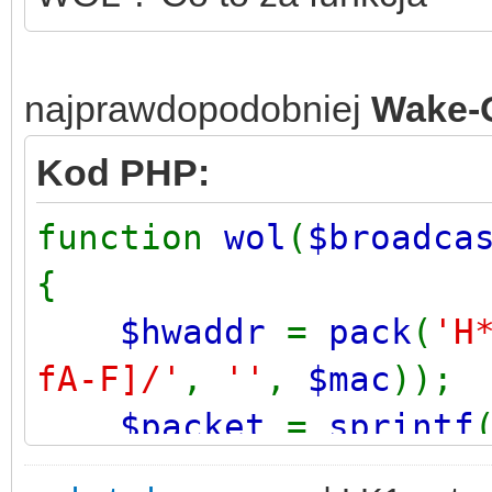
najprawdopodobniej
Wake-
Kod PHP:
function
wol
(
$broadca
{
$hwaddr
=
pack
(
'H
fA-F]/'
,
''
,
$mac
));
$packet
=
sprintf
'%s%s'
,