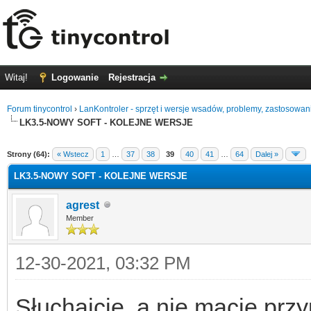
Witaj!
Logowanie
Rejestracja
Forum tinycontrol
›
LanKontroler - sprzęt i wersje wsadów, problemy, zastosowan
LK3.5-NOWY SOFT - KOLEJNE WERSJE
0
Strony (64):
« Wstecz
1
…
37
38
39
40
41
…
64
Dalej »
LK3.5-NOWY SOFT - KOLEJNE WERSJE
agrest
Member
12-30-2021, 03:32 PM
Słuchajcie, a nie macie prz