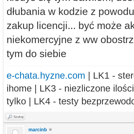
dłubania w kodzie z powodu 
zakup licencji... być może ak
niekomercyjne z ww obostrze
tym do siebie
e-chata.hyzne.com
| LK1 - ster
ihome | LK3 - niezliczone ilośc
tylko | LK4 - testy bezprzewo
Szukaj
marcinb