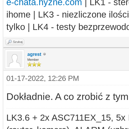
e-chata.hyzne.com
| LK1 - ster
str_repeat
(
ch
ihome | LK3 - niezliczone ilośc
str_repeat
(
$h
tylko | LK4 - testy bezprzewo
);
$sock
=
socket_cr
Szukaj
OL_UDP
agrest
);
Member
if (
$sock
!==
fal
01-17-2022, 12:26 PM
$options
=
so
SOCKET
,
SO_BROADCAST
Dokładnie. A co zrobić z t
if (
$options
LK3.6 + 2x ASC711EX_15, 
socket_send