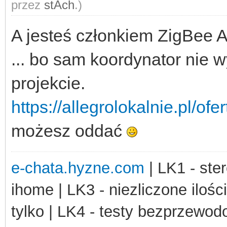
przez
stAch
.)
A jesteś członkiem ZigBee A
... bo sam koordynator nie 
projekcie.
https://allegrolokalnie.pl/of
możesz oddać
e-chata.hyzne.com
| LK1 - ster
ihome | LK3 - niezliczone ilośc
tylko | LK4 - testy bezprzewo