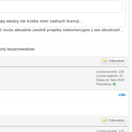
wiedzy nie trzeba mieć żadnych licencji...
 może aktualnie zwolnili projekty niekomercyjne z ww obostrzeń...
- testy bezprzewodowe
Odpowiedz
Liczba postów: 226
Liczba wątków: 41
Dołączył: Sep 2019
Reputacja:
11
#385
Odpowiedz
Liczba postów: 123