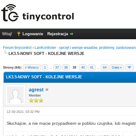
Witaj!
Logowanie
Rejestracja
Forum tinycontrol
›
LanKontroler - sprzęt i wersje wsadów, problemy, zastosowan
LK3.5-NOWY SOFT - KOLEJNE WERSJE
0 głosów - średnia: 0
1
2
3
4
5
Strony (64):
« Wstecz
1
…
37
38
39
40
41
…
64
Dalej »
LK3.5-NOWY SOFT - KOLEJNE WERSJE
agrest
Member
12-30-2021, 03:32 PM
Słuchajcie, a nie macie przypadkiem w pobliżu czujnika, lub magist