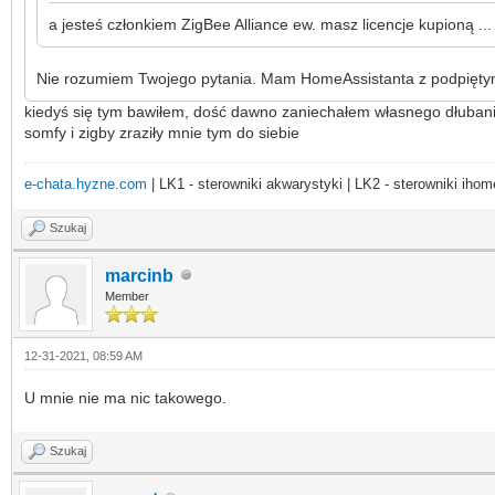
a jesteś członkiem ZigBee Alliance ew. masz licencje kupioną .
Nie rozumiem Twojego pytania. Mam HomeAssistanta z podpiętym k
kiedyś się tym bawiłem, dość dawno zaniechałem własnego dłubania 
somfy i zigby zraziły mnie tym do siebie
e-chata.hyzne.com
| LK1 - sterowniki akwarystyki | LK2 - sterowniki ihom
Szukaj
marcinb
Member
12-31-2021, 08:59 AM
U mnie nie ma nic takowego.
Szukaj