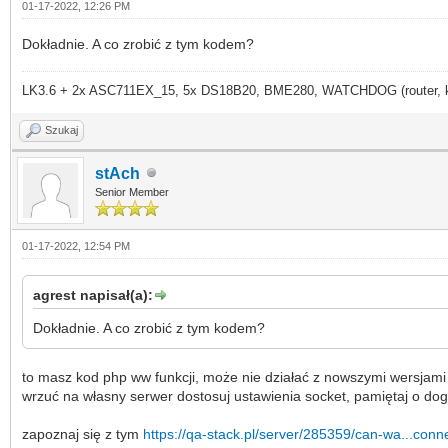
01-17-2022, 12:26 PM
Dokładnie. A co zrobić z tym kodem?
LK3.6 + 2x ASC711EX_15, 5x DS18B20, BME280, WATCHDOG (router, kame
Szukaj
stAch
Senior Member
01-17-2022, 12:54 PM
agrest napisał(a):
Dokładnie. A co zrobić z tym kodem?
to masz kod php ww funkcji, może nie działać z nowszymi wersjam
wrzuć na własny serwer dostosuj ustawienia socket, pamiętaj o dog
zapoznaj się z tym
https://qa-stack.pl/server/285359/can-wa...conn