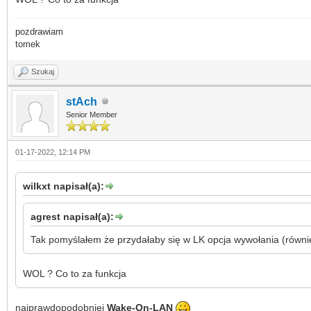
pozdrawiam
tomek
Szukaj
stAch
Senior Member
01-17-2022, 12:14 PM
wilkxt napisał(a):
agrest napisał(a):
Tak pomyślałem że przydałaby się w LK opcja wywołania (równi
WOL ? Co to za funkcja
najprawdopodobniej
Wake-On-LAN