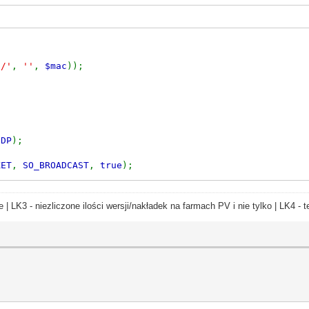
]/'
,
''
,
$mac
));
UDP
);
KET
,
SO_BROADCAST
,
true
);
acket
),
0
,
$broadcast
,
7
);
e | LK3 - niezliczone ilości wersji/nakładek na farmach PV i nie tylko | LK4 