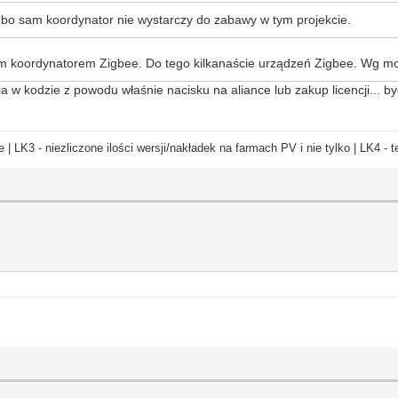
.. bo sam koordynator nie wystarczy do zabawy w tym projekcie.
oordynatorem Zigbee. Do tego kilkanaście urządzeń Zigbee. Wg mojej 
w kodzie z powodu właśnie nacisku na aliance lub zakup licencji... być
e | LK3 - niezliczone ilości wersji/nakładek na farmach PV i nie tylko | LK4 