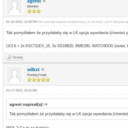
agrest
Member
01-16-2022, 12:46 PM
(Ten post był ostatnio modyfikowany: 01-16-2022, 12:47 PM przez
a
Tak pomyślałem że przydałaby się w LK opcja wywołania (również 
LK3.6 + 2x ASC711EX_15, 5x DS18B20, BME280, WATCHDOG (router, kame
Szukaj
wilkxt
Posting Freak
01-17-2022, 10:21 AM
agrest napisał(a):
Tak pomyślałem że przydałaby się w LK opcja wywołania (również
WOL ? Co to za funkcja