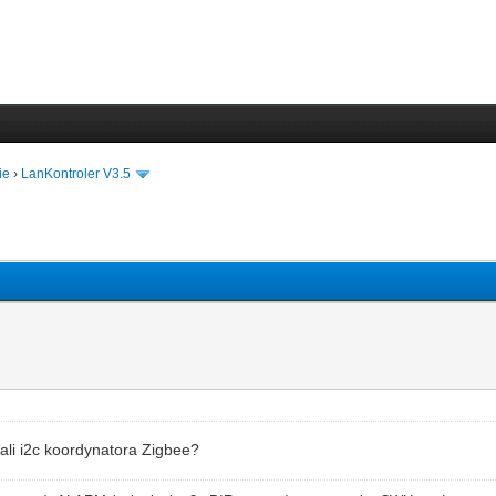
ie
›
LanKontroler V3.5
rali i2c koordynatora Zigbee?