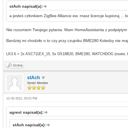
stAch napisał(a):
a jesteś członkiem ZigBee Alliance ew. masz licencje kupioną ...
Nie rozumiem Twojego pytania. Mam HomeAssistanta z podpiętym ko
Bardziej mi chodziło o to czy przy czujniku BME280 Koledzy nie m
LK3.6 + 2x ASC711EX_15, 5x DS18B20, BME280, WATCHDOG (router, kame
Szukaj
stAch
Senior Member
12-30-2021, 03:51 PM
agrest napisał(a):
stAch napisał(a):