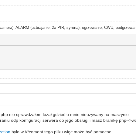
ra), ALARM (uzbrajanie, 2x PIR, syrena), ogrzewanie, CWU, podgrzewanie
i php nie sprawdzałem leżał gdzieś u mnie nieużywany na maszynie
raniu odp konfiguracji serwera do jego obsługi i masz bramkę php-->w
ection
było w //*coment tego pliku więc może być pomocne