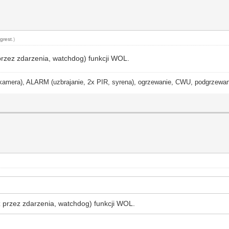
grest
.)
przez zdarzenia, watchdog) funkcji WOL.
ra), ALARM (uzbrajanie, 2x PIR, syrena), ogrzewanie, CWU, podgrzewanie
 przez zdarzenia, watchdog) funkcji WOL.