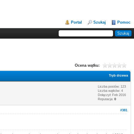
Portal
Szukaj
Pomoc
Ocena wątku:
Tryb drzewa
Liczba postów: 123
Liczba wątków: 4
Dołączył: Feb 2016
Reputacja:
0
#381