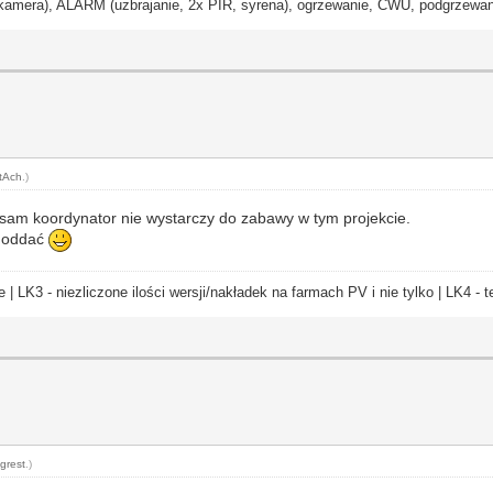
ra), ALARM (uzbrajanie, 2x PIR, syrena), ogrzewanie, CWU, podgrzewanie
tAch
.)
o sam koordynator nie wystarczy do zabawy w tym projekcie.
 oddać
e | LK3 - niezliczone ilości wersji/nakładek na farmach PV i nie tylko | LK4 
grest
.)