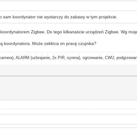
 bo sam koordynator nie wystarczy do zabawy w tym projekcie.
ordynatorem Zigbee. Do tego kilkanaście urządzeń Zigbee. Wg mojej w
ają koordynatora. Może zakłóca on pracę czujnika?
ra), ALARM (uzbrajanie, 2x PIR, syrena), ogrzewanie, CWU, podgrzewanie