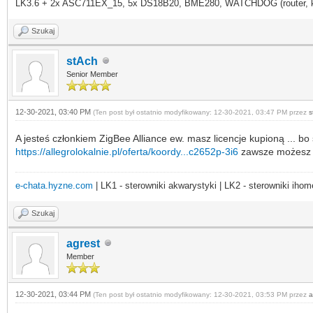
LK3.6 + 2x ASC711EX_15, 5x DS18B20, BME280, WATCHDOG (router, kame
Szukaj
stAch
Senior Member
12-30-2021, 03:40 PM
(Ten post był ostatnio modyfikowany: 12-30-2021, 03:47 PM przez
s
A jesteś członkiem ZigBee Alliance ew. masz licencje kupioną ... b
https://allegrolokalnie.pl/oferta/koordy...c2652p-3i6
zawsze możesz
e-chata.hyzne.com
| LK1 - sterowniki akwarystyki | LK2 - sterowniki ihom
Szukaj
agrest
Member
12-30-2021, 03:44 PM
(Ten post był ostatnio modyfikowany: 12-30-2021, 03:53 PM przez
a