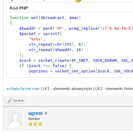
Kod PHP:
function
wol
(
$broadcast
,
$mac
)
{
$hwaddr
=
pack
(
'H*'
,
preg_replace
(
'/[^0-9a-fA-F
$packet
=
sprintf
(
'%s%s'
,
str_repeat
(
chr
(
255
),
6
),
str_repeat
(
$hwaddr
,
16
)
);
$sock
=
socket_create
(
AF_INET
,
SOCK_DGRAM
,
SOL_
if (
$sock
!==
false
) {
$options
=
socket_set_option
(
$sock
,
SOL_SOC
if (
$options
!==
false
) {
socket_sendto
(
$sock
,
$packet
,
strlen
(
$p
socket_close
(
$sock
);
e-chata.hyzne.com
| LK1 - sterowniki akwarystyki | LK2 - sterowniki ihom
}
}
Szukaj
}
agrest
Member