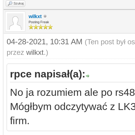
Szukaj
wilkxt
Posting Freak
04-28-2021, 10:31 AM
(Ten post był o
przez
wilkxt
.)
rpce napisał(a):
No ja rozumiem ale po rs48
Mógłbym odczytywać z LK3 
firm.