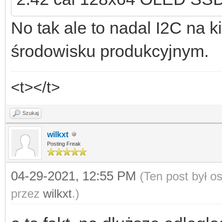
No tak ale to nadal I2C na 
środowisku produkcyjnym.
<t></t>
Szukaj
wilkxt
Posting Freak
04-29-2021, 12:55 PM
(Ten post był 
przez
wilkxt
.)