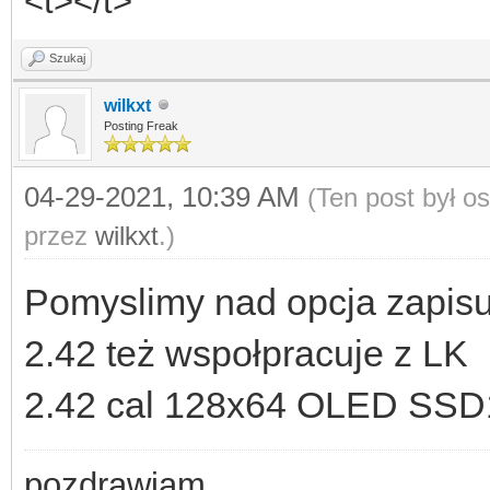
<t></t>
Szukaj
wilkxt
Posting Freak
04-29-2021, 10:39 AM
(Ten post był o
przez
wilkxt
.)
Pomyslimy nad opcja zapis
2.42 też wspołpracuje z LK
2.42 cal 128x64 OLED SSD1
pozdrawiam