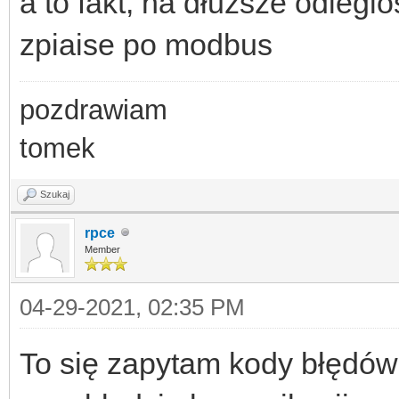
a to fakt, na dłuższe odlegl
zpiaise po modbus
pozdrawiam
tomek
Szukaj
rpce
Member
04-29-2021, 02:35 PM
To się zapytam kody błędów