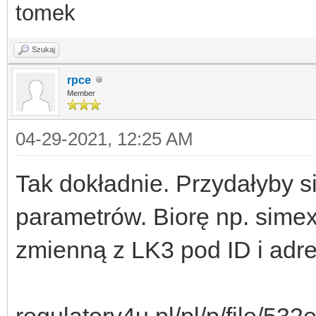
tomek
Szukaj
rpce
Member
04-29-2021, 12:25 AM
Tak dokładnie. Przydałyby s
parametrów. Biorę np. sime
zmienną z LK3 pod ID i adre
regulatory4u.pl/pl/p/file/