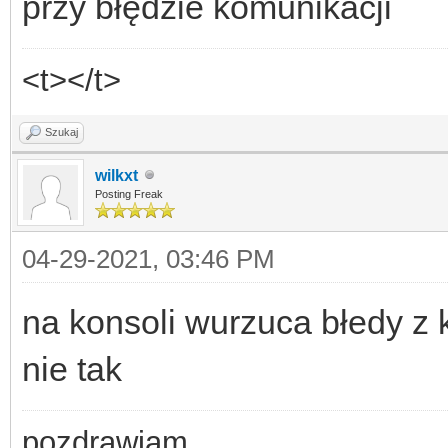
przy błędzie komunikacji
<t></t>
Szukaj
wilkxt
Posting Freak
04-29-2021, 03:46 PM
na konsoli wurzuca błedy z 
nie tak
pozdrawiam