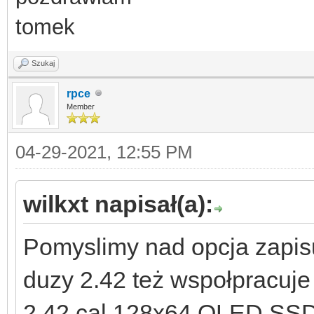
tomek
Szukaj
rpce
Member
04-29-2021, 12:55 PM
wilkxt napisał(a):
Pomyslimy nad opcja zapis
duzy 2.42 też wspołpracuje
2.42 cal 128x64 OLED SSD