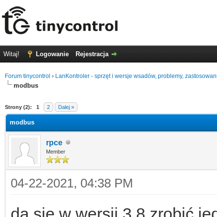
Witaj!
Logowanie
Rejestracja
Forum tinycontrol
›
LanKontroler - sprzęt i wersje wsadów, problemy, zastosowan
modbus
0
Strony (2):
1
2
Dalej »
modbus
rpce
Member
04-22-2021, 04:38 PM
da się w wersji 3.8 zrobić 