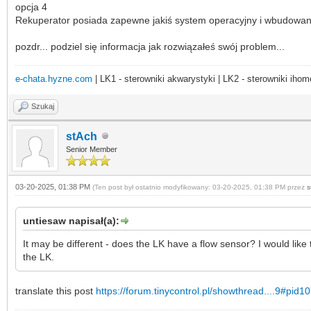
opcja 4
Rekuperator posiada zapewne jakiś system operacyjny i wbudowany ta
pozdr... podziel się informacja jak rozwiązałeś swój problem...
e-chata.hyzne.com
| LK1 - sterowniki akwarystyki | LK2 - sterowniki ihom
Szukaj
stAch
Senior Member
03-20-2025, 01:38 PM
(Ten post był ostatnio modyfikowany: 03-20-2025, 01:38 PM przez
s
untiesaw napisał(a):
It may be different - does the LK have a flow sensor? I would like 
the LK.
translate this post
https://forum.tinycontrol.pl/showthread....9#pid1