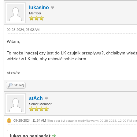
lukasino
Member
09-28-2024, 07:02 AM
Witam,
To może inaczej czy jest do LK czujnik przepływu?, chciałbym wiedzi
widział w LK tak, aby ustawić sobie alarm.
<t></t>
Szukaj
stAch
Senior Member
09-28-2024, 11:54 AM
(Ten post był ostatnio modyfikowany: 09-28-2024, 12:00 PM pr
lukasino napisał(a):