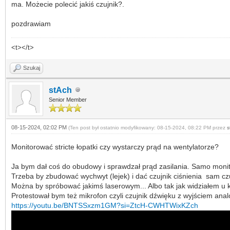
ma. Możecie polecić jakiś czujnik?.
pozdrawiam
<t></t>
Szukaj
stAch
Senior Member
08-15-2024, 02:02 PM
(Ten post był ostatnio modyfikowany: 08-15-2024, 08:22 PM przez
s
Monitorować stricte łopatki czy wystarczy prąd na wentylatorze?
Ja bym dał coś do obudowy i sprawdzał prąd zasilania. Samo moni
Trzeba by zbudować wychwyt (lejek) i dać czujnik ciśnienia sam czu
Można by spróbować jakimś laserowym... Albo tak jak widziałem u k
Protestował bym też mikrofon czyli czujnik dźwięku z wyjściem anal
https://youtu.be/BNTSSxzm1GM?si=ZtcH-CWHTWixKZch