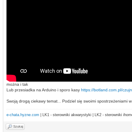
można i tak
Lub przesiadka na Arduino i sporo kasy
https://botland.com.pl/czuj
Swoją drogą ciekawy temat... Podziel się swoimi spostrzeżeniami w
e-chata.hyzne.com
| LK1 - sterowniki akwarystyki | LK2 - sterowniki ihom
Szukaj