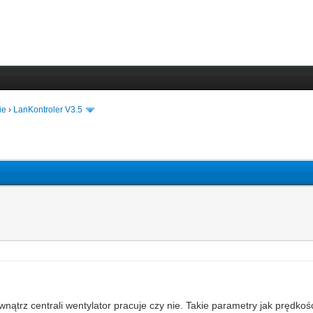
ie
›
LanKontroler V3.5
ątrz centrali wentylator pracuje czy nie. Takie parametry jak prędkość, 