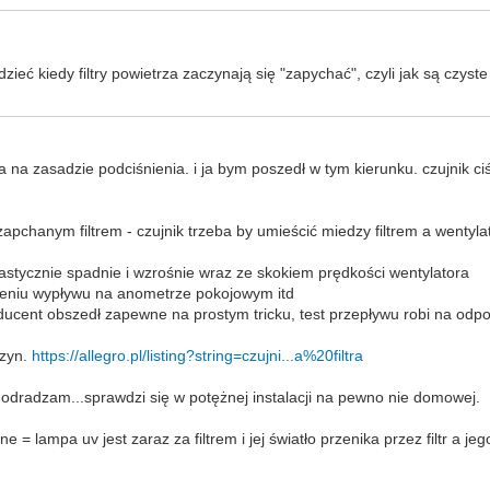
zieć kiedy filtry powietrza zaczynają się "zapychać", czyli jak są czy
na zasadzie podciśnienia. i ja bym poszedł w tym kierunku. czujnik ciś
pchanym filtrem - czujnik trzeba by umieścić miedzy filtrem a wentyl
 drastycznie spadnie i wzrośnie wraz ze skokiem prędkości wentylatora
jszeniu wypływu na anometrze pokojowym itd
oducent obszedł zapewne na prostym tricku, test przepływu robi na odpo
szyn.
https://allegro.pl/listing?string=czujni...a%20filtra
le odradzam...sprawdzi się w potężnej instalacji na pewno nie domowej.
e = lampa uv jest zaraz za filtrem i jej światło przenika przez filtr a j