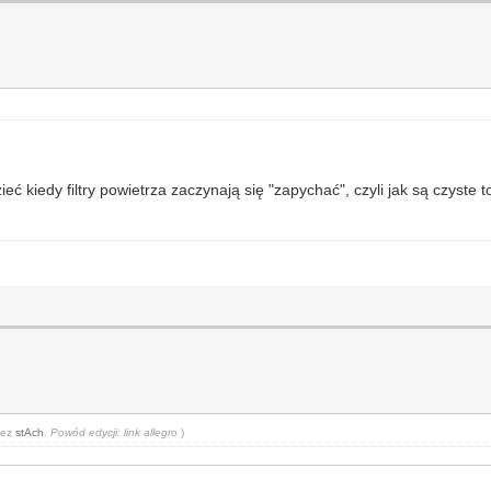
eć kiedy filtry powietrza zaczynają się "zapychać", czyli jak są czyste
zez
stAch
.
Powód edycji: link allegro
)