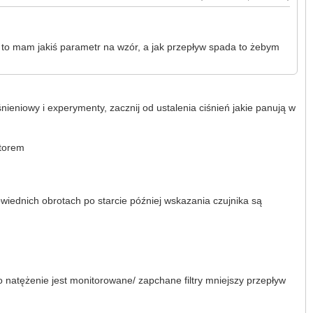
ste to mam jakiś parametr na wzór, a jak przepływ spada to żebym
nieniowy i experymenty, zacznij od ustalenia ciśnień jakie panują w
atorem
wiednich obrotach po starcie później wskazania czujnika są
ego natężenie jest monitorowane/ zapchane filtry mniejszy przepływ