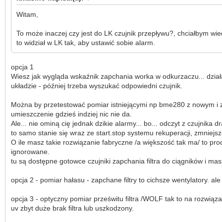
Witam,
To może inaczej czy jest do LK czujnik przepływu?, chciałbym wied
to widział w LK tak, aby ustawić sobie alarm.
opcja 1
Wiesz jak wygląda wskaźnik zapchania worka w odkurzaczu... działa 
układzie - później trzeba wyszukać odpowiedni czujnik.
Można by przetestować pomiar istniejącymi np bme280 z nowym i za
umieszczenie gdzieś indziej nic nie da.
Ale... nie ominą cię jednak dzikie alarmy... bo... odczyt z czujnika
to samo stanie się wraz ze start.stop systemu rekuperacji, zmnie
O ile masz takie rozwiązanie fabryczne /a większość tak ma/ to pr
ignorowane.
tu są dostępne gotowce czujniki zapchania filtra do ciągników i ma
opcja 2 - pomiar hałasu - zapchane filtry to cichsze wentylatory. a
opcja 3 - optyczny pomiar prześwitu filtra /WOLF tak to na rozwiązan
uv zbyt duże brak filtra lub uszkodzony.