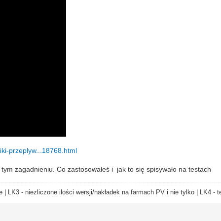
niki-przeplyw...18768.html
 tym zagadnieniu. Co zastosowałeś i jak to się spisywało na testach
e | LK3 - niezliczone ilości wersji/nakładek na farmach PV i nie tylko | LK4 