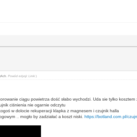
tAch
.
Powód edycji: Linki
)
torowanie ciągu powietrza dość słabo wychodzi. Uda sie tylko kosztem
jnik ciśnienia nie ogarnie odczytu
ogoś w dolocie rekuperacji klapka z magnesem i czujnik halla
ogowym .. mogło by zadziałać a koszt niski.
https://botland.com.pl/czuj