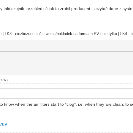
ki czujnik. prześledzić jak to zrobił producent i zczytać dane z syste
e | LK3 - niezliczone ilości wersji/nakładek na farmach PV i nie tylko | LK4 
tAch
.)
to know when the air filters start to "clog", i.e. when they are clean, t
0709