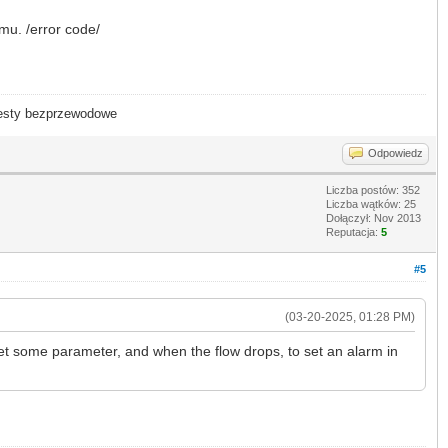
mu. /error code/
- testy bezprzewodowe
Odpowiedz
Liczba postów: 352
Liczba wątków: 25
Dołączył: Nov 2013
Reputacja:
5
#5
(03-20-2025, 01:28 PM)
o set some parameter, and when the flow drops, to set an alarm in