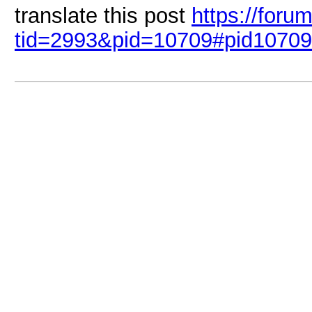
translate this post
https://foru
tid=2993&pid=10709#pid10709