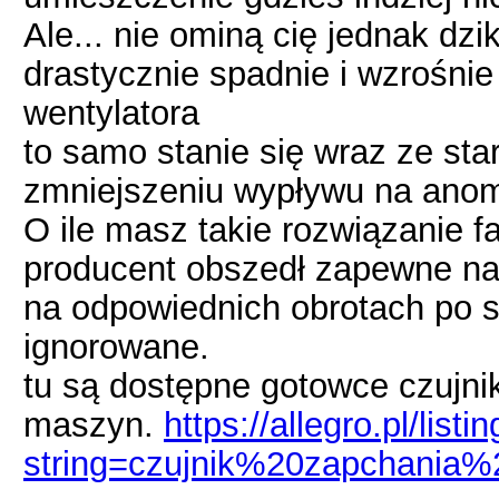
Ale... nie ominą cię jednak dzik
drastycznie spadnie i wzrośni
wentylatora
to samo stanie się wraz ze sta
zmniejszeniu wypływu na ano
O ile masz takie rozwiązanie f
producent obszedł zapewne na p
na odpowiednich obrotach po s
ignorowane.
tu są dostępne gotowce czujniki
maszyn.
https://allegro.pl/listi
string=czujnik%20zapchania%20