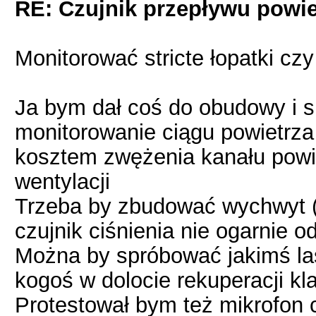
RE: Czujnik przepływu powie
Monitorować stricte łopatki cz
Ja bym dał coś do obudowy i s
monitorowanie ciągu powietrza
kosztem zwężenia kanału pow
wentylacji
Trzeba by zbudować wychwyt (l
czujnik ciśnienia nie ogarnie o
Można by spróbować jakimś las
kogoś w dolocie rekuperacji kl
Protestował bym też mikrofon c