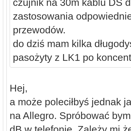
czujnik na 30m kablu DS 
zastosowania odpowiednie
przewodów.
do dziś mam kilka długod
pasożyty z LK1 po koncent
Hej,
a może poleciłbyś jednak j
na Allegro. Spróbować bym 
dB w telefonie. Zależy mi ż