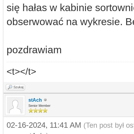
się hałas w kabinie sortown
obserwować na wykresie. 
pozdrawiam
<t></t>
Szukaj
stAch
Senior Member
02-16-2024, 11:41 AM
(Ten post był o