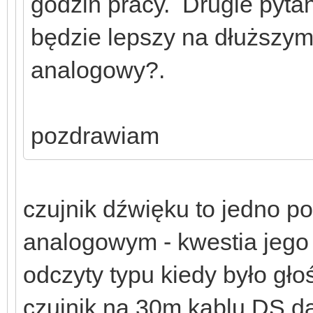
godzin pracy. Drugie pytan
będzie lepszy na dłuższym
analogowy?.
pozdrawiam
czujnik dźwięku to jedno p
analogowym - kwestia jego 
odczyty typu kiedy było gło
czujnik na 30m kablu DS d