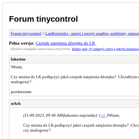
Forum tinycontrol
Forum tinycontrol
>
LanKontroler - sprzęt i wersje wsadów, problemy, zasto
Pełna wersja:
Czujnik natężenia dźwięku do LK
Aktualnie przeglądasz uproszczoną wersję forum.
Kliknij tutaj, by zobaczyć wersję z pełnym formatow
lukasino
Witam,
Czy można do LK podłączyć jakiś czujnik natężenia dźwięku?. Chciałbym sp
analogowy?.
pozdrawiam
stAch
(11-09-2023, 09:46 AM)
lukasino napisał(a):
[ -> ]
Witam,
Czy można do LK podłączyć jakiś czujnik natężenia dźwięku?. Chcia
czy analogowy?.