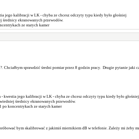
a jego kalibracji w LK - chyba ze chcesz odczyty typu kiedy było głośniej
iej średnicy ekranowanych przewodów.
centrykach ze starych kamer
. Chciałbym sprawdzić średni pomiar przez 8 godzin pracy. Drugie pytanie jaki c
 kwestia jego kalibracji w LK - chyba ze chcesz odczyty typu kiedy było głośnie
owiedniej średnicy ekranowanych przewodów.
 po koncentrykach ze starych kamer
. Spróbować bym skalibrować z jakimiś miernikiem dB w telefonie. Zależy mi żeby mn