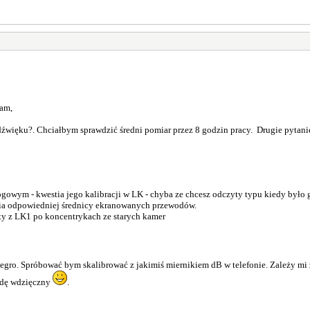
am,
źwięku?. Chciałbym sprawdzić średni pomiar przez 8 godzin pracy. Drugie pytanie
gowym - kwestia jego kalibracji w LK - chyba ze chcesz odczyty typu kiedy było 
nia odpowiedniej średnicy ekranowanych przewodów.
y z LK1 po koncentrykach ze starych kamer
Allegro. Spróbować bym skalibrować z jakimiś miernikiem dB w telefonie. Zależy mi
ędę wdzięczny
.