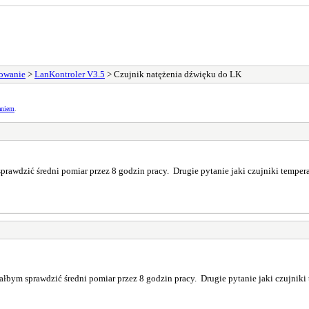
sowanie
>
LanKontroler V3.5
> Czujnik natężenia dźwięku do LK
aniem
.
rawdzić średni pomiar przez 8 godzin pracy. Drugie pytanie jaki czujniki temper
łbym sprawdzić średni pomiar przez 8 godzin pracy. Drugie pytanie jaki czujniki