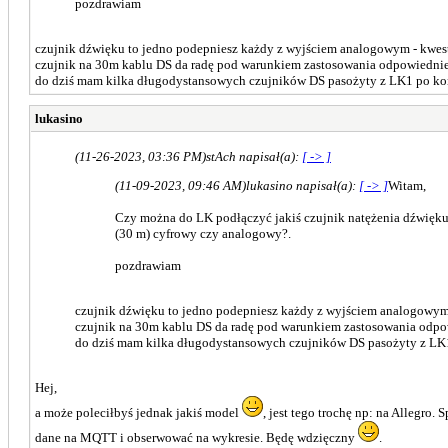
pozdrawiam
czujnik dźwięku to jedno podepniesz każdy z wyjściem analogowym - kwesti
czujnik na 30m kablu DS da radę pod warunkiem zastosowania odpowiedn
do dziś mam kilka długodystansowych czujników DS pasożyty z LK1 po kon
lukasino
(11-26-2023, 03:36 PM)
stAch napisał(a):
[ -> ]
(11-09-2023, 09:46 AM)
lukasino napisał(a):
[ -> ]
Witam,
Czy można do LK podłączyć jakiś czujnik natężenia dźwięku?
(30 m) cyfrowy czy analogowy?.
pozdrawiam
czujnik dźwięku to jedno podepniesz każdy z wyjściem analogowym -
czujnik na 30m kablu DS da radę pod warunkiem zastosowania odp
do dziś mam kilka długodystansowych czujników DS pasożyty z LK1
Hej,
a może poleciłbyś jednak jakiś model
, jest tego trochę np: na Allegro
dane na MQTT i obserwować na wykresie. Będę wdzięczny
.