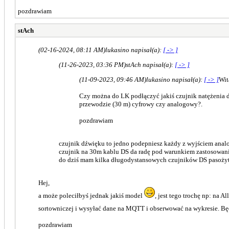
pozdrawiam
stAch
(02-16-2024, 08:11 AM)
lukasino napisał(a):
[ -> ]
(11-26-2023, 03:36 PM)
stAch napisał(a):
[ -> ]
(11-09-2023, 09:46 AM)
lukasino napisał(a):
[ -> ]
Wit
Czy można do LK podłączyć jakiś czujnik natężenia d
przewodzie (30 m) cyfrowy czy analogowy?.
pozdrawiam
czujnik dźwięku to jedno podepniesz każdy z wyjściem analo
czujnik na 30m kablu DS da radę pod warunkiem zastosowa
do dziś mam kilka długodystansowych czujników DS pasożyt
Hej,
a może poleciłbyś jednak jakiś model
, jest tego trochę np: na 
sortowniczej i wysyłać dane na MQTT i obserwować na wykresie. B
pozdrawiam