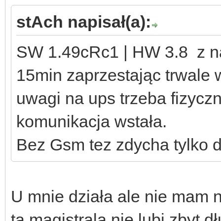
stAch napisał(a):
SW 1.49cRc1 | HW 3.8 z na
15min zaprzestając trwale 
uwagi na ups trzeba fizyczn
komunikacja wstała.
Bez Gsm tez zdycha tylko dł
U mnie działa ale nie mam n
ta magistrala nie lubi zbyt