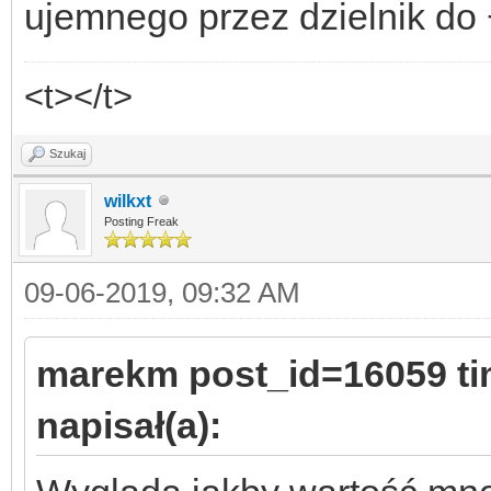
ujemnego przez dzielnik do
<t></t>
Szukaj
wilkxt
Posting Freak
09-06-2019, 09:32 AM
marekm post_id=16059 t
napisał(a):