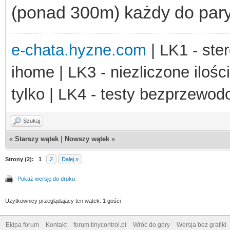
(ponad 300m) każdy do pary 
e-chata.hyzne.com
| LK1 - ster
ihome | LK3 - niezliczone ilośc
tylko | LK4 - testy bezprzewo
Szukaj
«
Starszy wątek
|
Nowszy wątek
»
Strony (2):
1
2
Dalej »
Pokaż wersję do druku
Użytkownicy przeglądający ten wątek: 1 gości
Ekipa forum
Kontakt
forum.tinycontrol.pl
Wróć do góry
Wersja bez grafiki