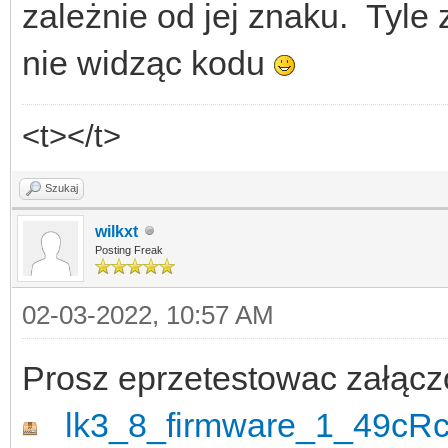
zależnie od jej znaku. Tyle
nie widząc kodu
<t></t>
Szukaj
wilkxt
Posting Freak
02-03-2022, 10:57 AM
Prosz eprzetestowac załącz
lk3_8_firmware_1_49cRc