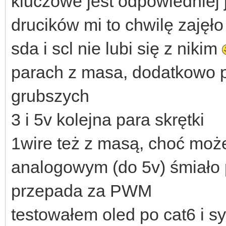
kluczowe jest odpowiedniej j
drucików mi to chwilę zajęło
sda i scl nie lubi się z nikim
parach z masa, dodatkowo po
grubszych
3 i 5v kolejna para skrętki
1wire też z masą, choć moż
analogowym (do 5v) śmiało 
przepada za PWM
testowałem oled po cat6 i sy