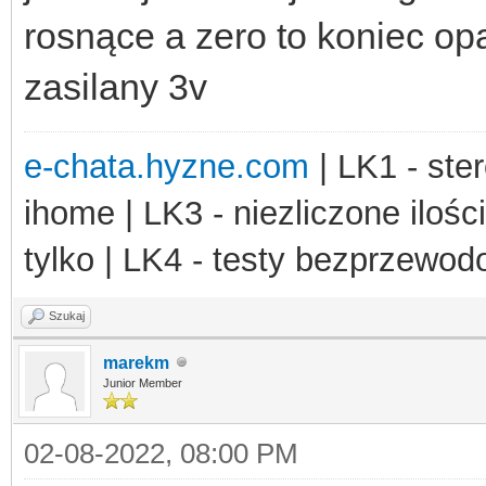
rosnące a zero to koniec op
zasilany 3v
e-chata.hyzne.com
| LK1 - ster
ihome | LK3 - niezliczone ilośc
tylko | LK4 - testy bezprzewo
Szukaj
marekm
Junior Member
02-08-2022, 08:00 PM