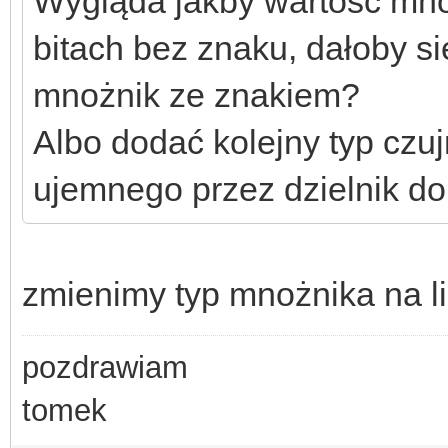
Wygląda jakby wartość mno
bitach bez znaku, dałoby s
mnożnik ze znakiem?
Albo dodać kolejny typ czu
ujemnego przez dzielnik do
zmienimy typ mnożnika na l
pozdrawiam
tomek