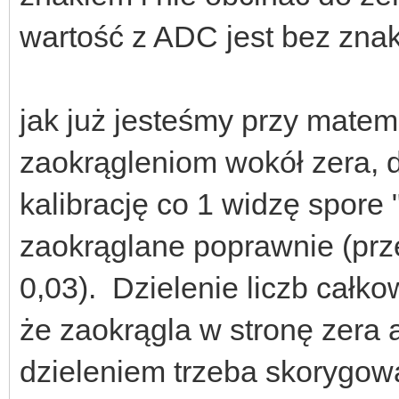
wartość z ADC jest bez znak
jak już jesteśmy przy matem
zaokrągleniom wokół zera,
kalibrację co 1 widzę spore 
zaokrąglane poprawnie (prze
0,03). Dzielenie liczb całko
że zaokrągla w stronę zera a
dzieleniem trzeba skorygować