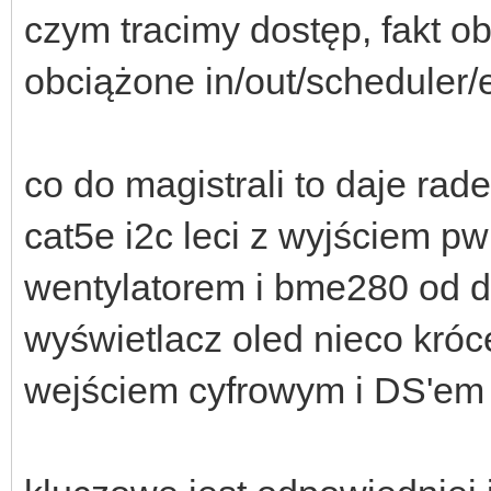
czym tracimy dostęp, fakt 
obciążone in/out/scheduler/
co do magistrali to daje rad
cat5e i2c leci z wyjściem p
wentylatorem i bme280 od 
wyświetlacz oled nieco króc
wejściem cyfrowym i DS'em