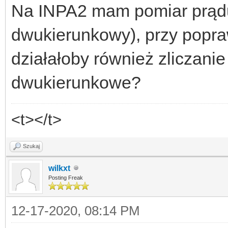
Na INPA2 mam pomiar prądu
dwukierunkowy), przy popr
działałoby również zliczanie e
dwukierunkowe?
<t></t>
Szukaj
wilkxt
Posting Freak
12-17-2020, 08:14 PM