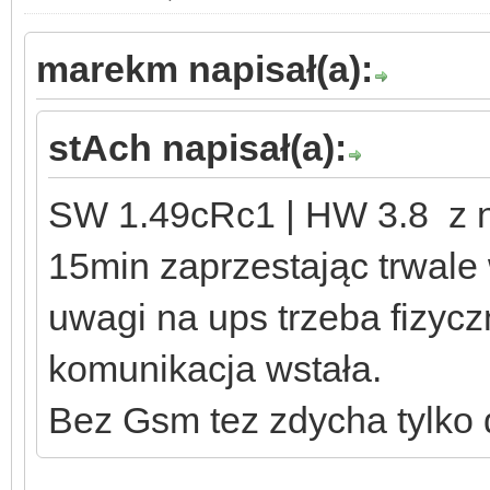
marekm napisał(a):
stAch napisał(a):
SW 1.49cRc1 | HW 3.8 z n
15min zaprzestając trwale
uwagi na ups trzeba fizycz
komunikacja wstała.
Bez Gsm tez zdycha tylko d