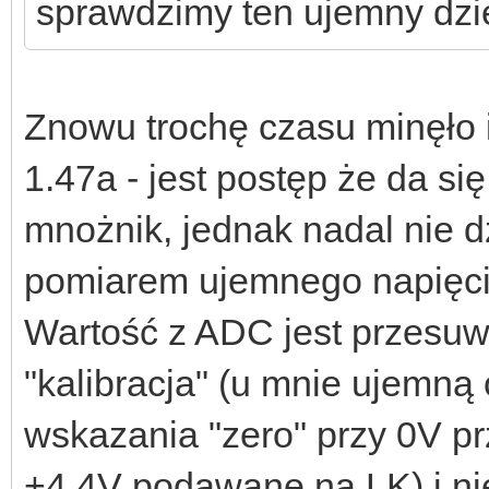
sprawdzimy ten ujemny dzi
Znowu trochę czasu minęło i
1.47a - jest postęp że da s
mnożnik, jednak nadal nie 
pomiarem ujemnego napięcia
Wartość z ADC jest przesuw
"kalibracja" (u mnie ujemną
wskazania "zero" przy 0V pr
+4,4V podawane na LK) i nies