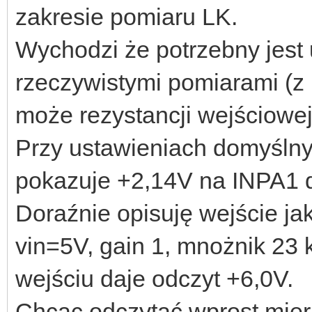
zakresie pomiaru LK.
Wychodzi że potrzebny jest
rzeczywistymi pomiarami (z 
może rezystancji wejściowej
Przy ustawieniach domyślnyc
pokazuje +2,14V na INPA1 d
Doraźnie opisuję wejście ja
vin=5V, gain 1, mnożnik 23 
wejściu daje odczyt +6,0V.
Chcąc odczytać wprost mier