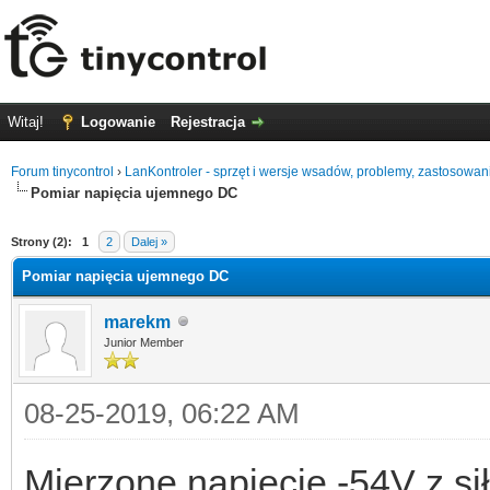
Witaj!
Logowanie
Rejestracja
Forum tinycontrol
›
LanKontroler - sprzęt i wersje wsadów, problemy, zastosowan
Pomiar napięcia ujemnego DC
0
Strony (2):
1
2
Dalej »
Pomiar napięcia ujemnego DC
marekm
Junior Member
08-25-2019, 06:22 AM
Mierzone napięcie -54V z si