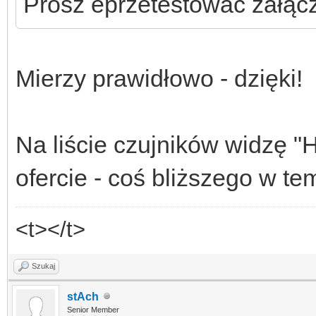
Prosz eprzetestowac załąc
Mierzy prawidłowo - dzięki!
Na liście czujników widzę "
ofercie - coś bliższego w te
<t></t>
Szukaj
stAch
Senior Member