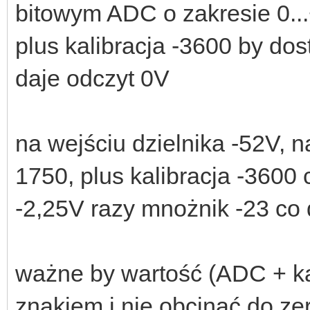
bitowym ADC o zakresie 0..
plus kalibracja -3600 by do
daje odczyt 0V
na wejściu dzielnika -52V, 
1750, plus kalibracja -3600 
-2,25V razy mnożnik -23 co
ważne by wartość (ADC + kal
znakiem i nie obcinać do ze