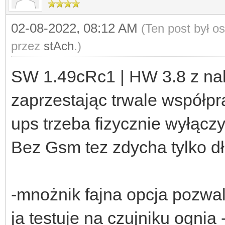
02-08-2022, 08:12 AM
(Ten post był o
przez
stAch
.)
SW 1.49cRc1 | HW 3.8 z na
zaprzestając trwale współp
ups trzeba fizycznie wyłącz
Bez Gsm tez zdycha tylko dłu
-mnożnik fajna opcja pozwa
ja testuje na czujniku ognia