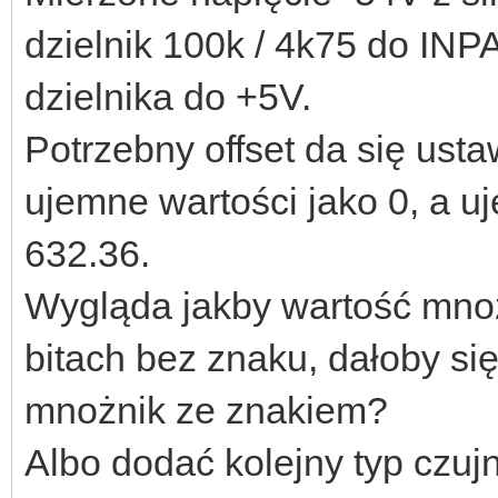
dzielnik 100k / 4k75 do INPA
dzielnika do +5V.
Potrzebny offset da się usta
ujemne wartości jako 0, a u
632.36.
Wygląda jakby wartość mno
bitach bez znaku, dałoby si
mnożnik ze znakiem?
Albo dodać kolejny typ czuj