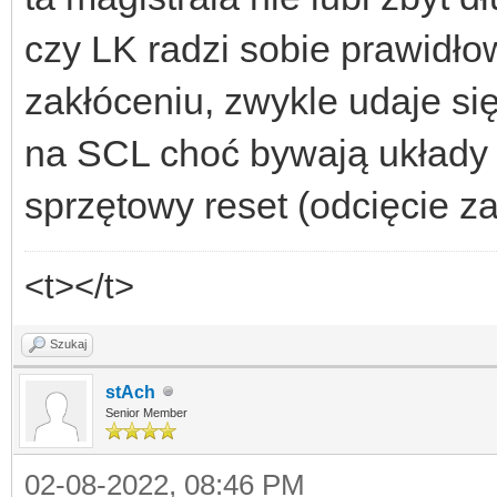
czy LK radzi sobie prawidło
zakłóceniu, zwykle udaje si
na SCL choć bywają układy 
sprzętowy reset (odcięcie za
<t></t>
Szukaj
stAch
Senior Member
02-08-2022, 08:46 PM