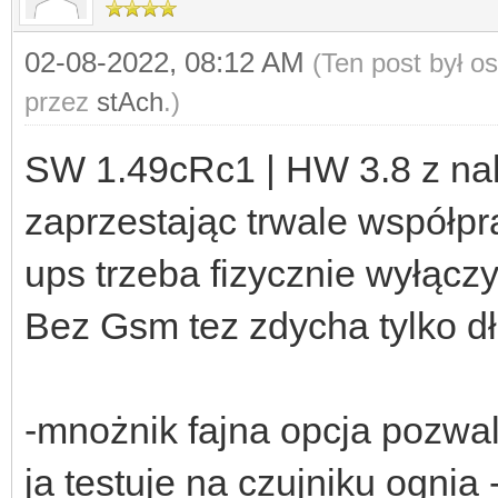
02-08-2022, 08:12 AM
(Ten post był o
przez
stAch
.)
SW 1.49cRc1 | HW 3.8 z na
zaprzestając trwale współp
ups trzeba fizycznie wyłącz
Bez Gsm tez zdycha tylko dłu
-mnożnik fajna opcja pozwa
ja testuje na czujniku ognia