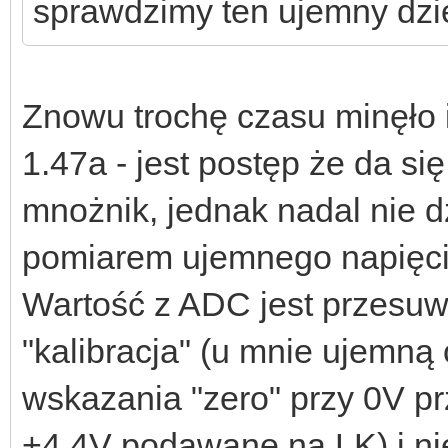
sprawdzimy ten ujemny dzi
Znowu trochę czasu minęło i
1.47a - jest postęp że da s
mnożnik, jednak nadal nie 
pomiarem ujemnego napięcia
Wartość z ADC jest przesuw
"kalibracja" (u mnie ujemną
wskazania "zero" przy 0V pr
+4,4V podawane na LK) i nies