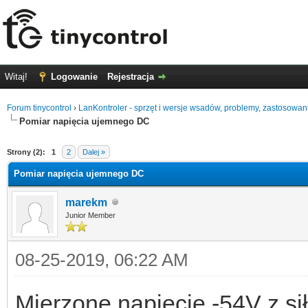
Witaj!
Logowanie
Rejestracja
Forum tinycontrol
›
LanKontroler - sprzęt i wersje wsadów, problemy, zastosowan
Pomiar napięcia ujemnego DC
0
Strony (2):
1
2
Dalej »
Pomiar napięcia ujemnego DC
marekm
Junior Member
08-25-2019, 06:22 AM
Mierzone napięcie -54V z si