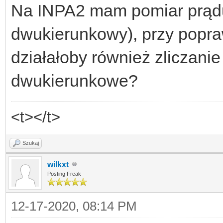
Na INPA2 mam pomiar prądu
dwukierunkowy), przy popr
działałoby również zliczanie e
dwukierunkowe?
<t></t>
Szukaj
wilkxt
Posting Freak
12-17-2020, 08:14 PM