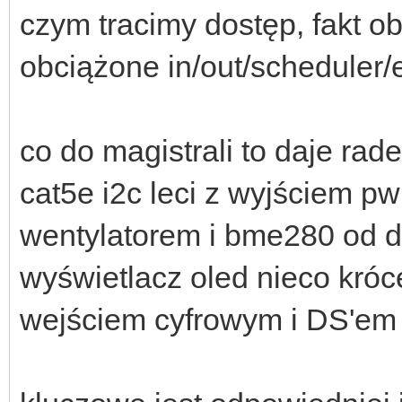
czym tracimy dostęp, fakt 
obciążone in/out/scheduler/
co do magistrali to daje rad
cat5e i2c leci z wyjściem p
wentylatorem i bme280 od 
wyświetlacz oled nieco króc
wejściem cyfrowym i DS'em