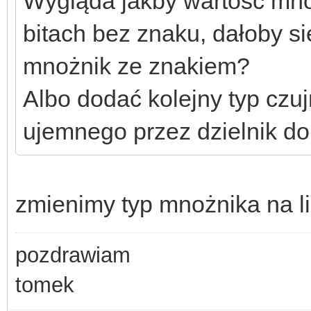
Wygląda jakby wartość mno
bitach bez znaku, dałoby s
mnożnik ze znakiem?
Albo dodać kolejny typ czu
ujemnego przez dzielnik do
zmienimy typ mnożnika na l
pozdrawiam
tomek