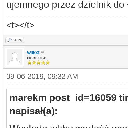
ujemnego przez dzielnik do
<t></t>
Szukaj
wilkxt
Posting Freak
09-06-2019, 09:32 AM
marekm post_id=16059 t
napisał(a):