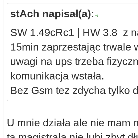
stAch napisał(a):
SW 1.49cRc1 | HW 3.8 z na
15min zaprzestając trwale 
uwagi na ups trzeba fizyczn
komunikacja wstała.
Bez Gsm tez zdycha tylko dł
U mnie działa ale nie mam n
ta magistrala nie lubi zbyt