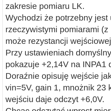
zakresie pomiaru LK.
Wychodzi że potrzebny jest
rzeczywistymi pomiarami (z 
może rezystancji wejściowej
Przy ustawieniach domyślnyc
pokazuje +2,14V na INPA1 d
Doraźnie opisuję wejście ja
vin=5V, gain 1, mnożnik 23 
wejściu daje odczyt +6,0V.
Chcąc odczytać wprost mier