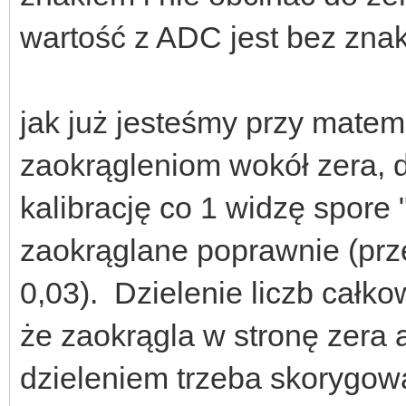
wartość z ADC jest bez znak
jak już jesteśmy przy matem
zaokrągleniom wokół zera,
kalibrację co 1 widzę spore 
zaokrąglane poprawnie (prze
0,03). Dzielenie liczb całko
że zaokrągla w stronę zera a
dzieleniem trzeba skorygować