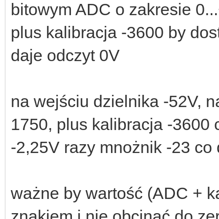
bitowym ADC o zakresie 0..
plus kalibracja -3600 by do
daje odczyt 0V
na wejściu dzielnika -52V, 
1750, plus kalibracja -3600 
-2,25V razy mnożnik -23 co
ważne by wartość (ADC + kal
znakiem i nie obcinać do ze