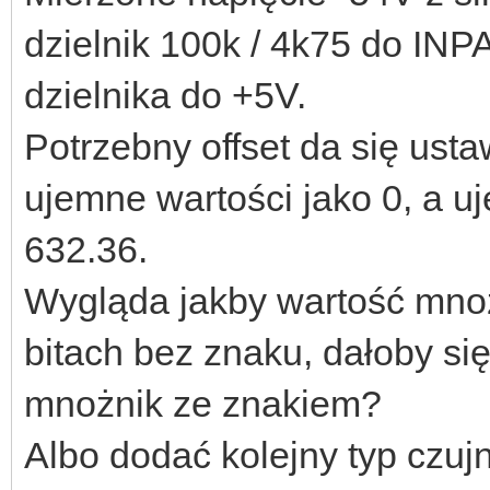
dzielnik 100k / 4k75 do INPA
dzielnika do +5V.
Potrzebny offset da się usta
ujemne wartości jako 0, a u
632.36.
Wygląda jakby wartość mno
bitach bez znaku, dałoby si
mnożnik ze znakiem?
Albo dodać kolejny typ czuj