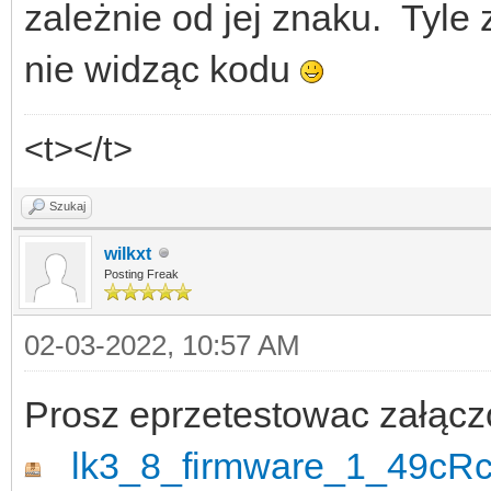
zależnie od jej znaku. Tyle
nie widząc kodu
<t></t>
Szukaj
wilkxt
Posting Freak
02-03-2022, 10:57 AM
Prosz eprzetestowac załącz
lk3_8_firmware_1_49cRc