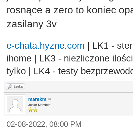
rosnące a zero to koniec op
zasilany 3v
e-chata.hyzne.com
| LK1 - ster
ihome | LK3 - niezliczone ilośc
tylko | LK4 - testy bezprzewo
Szukaj
marekm
Junior Member
02-08-2022, 08:00 PM