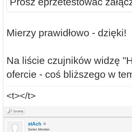
Prosz eprzetestowac załąc
Mierzy prawidłowo - dzięki!
Na liście czujników widzę "
ofercie - coś bliższego w te
<t></t>
Szukaj
stAch
Senior Member