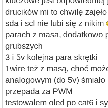
kluczowe jest odpowiedniej j
drucików mi to chwilę zajęło
sda i scl nie lubi się z nikim
parach z masa, dodatkowo po
grubszych
3 i 5v kolejna para skrętki
1wire też z masą, choć moż
analogowym (do 5v) śmiało 
przepada za PWM
testowałem oled po cat6 i sy