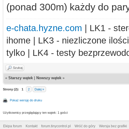
(ponad 300m) każdy do pary 
e-chata.hyzne.com
| LK1 - ster
ihome | LK3 - niezliczone ilośc
tylko | LK4 - testy bezprzewo
Szukaj
«
Starszy wątek
|
Nowszy wątek
»
Strony (2):
1
2
Dalej »
Pokaż wersję do druku
Użytkownicy przeglądający ten wątek: 1 gości
Ekipa forum
Kontakt
forum.tinycontrol.pl
Wróć do góry
Wersja bez grafiki