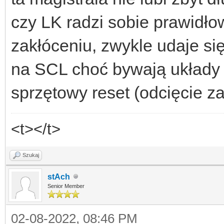
czy LK radzi sobie prawidło
zakłóceniu, zwykle udaje si
na SCL choć bywają układy 
sprzętowy reset (odcięcie za
<t></t>
Szukaj
stAch
Senior Member
02-08-2022, 08:46 PM