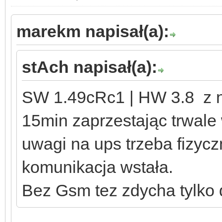
marekm napisał(a):
stAch napisał(a):
SW 1.49cRc1 | HW 3.8 z n
15min zaprzestając trwale
uwagi na ups trzeba fizycz
komunikacja wstała.
Bez Gsm tez zdycha tylko d