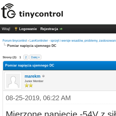
Witaj!
Logowanie
Rejestracja
Forum tinycontrol
›
LanKontroler - sprzęt i wersje wsadów, problemy, zastosowan
Pomiar napięcia ujemnego DC
0
Strony (2):
1
2
Dalej »
Pomiar napięcia ujemnego DC
marekm
Junior Member
08-25-2019, 06:22 AM
Mierzone napięcie -54V z si