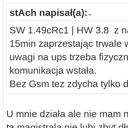
stAch napisał(a):
SW 1.49cRc1 | HW 3.8 z na
15min zaprzestając trwale 
uwagi na ups trzeba fizyczn
komunikacja wstała.
Bez Gsm tez zdycha tylko dł
U mnie działa ale nie mam n
ta magistrala nie lubi zbyt