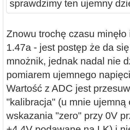
sprawdzimy ten ujemny dzi
Znowu trochę czasu minęło i
1.47a - jest postęp że da s
mnożnik, jednak nadal nie 
pomiarem ujemnego napięcia
Wartość z ADC jest przesuw
"kalibracja" (u mnie ujemną
wskazania "zero" przy 0V pr
+4,4V podawane na LK) i nies