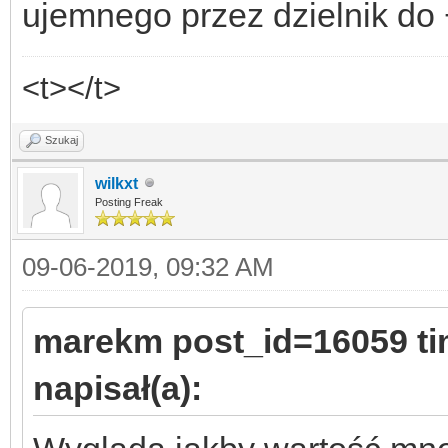
ujemnego przez dzielnik do
<t></t>
Szukaj
wilkxt
Posting Freak
09-06-2019, 09:32 AM
marekm post_id=16059 t
napisał(a):