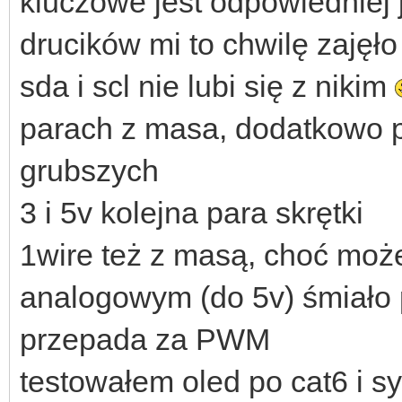
kluczowe jest odpowiedniej j
drucików mi to chwilę zajęło
sda i scl nie lubi się z nikim
parach z masa, dodatkowo po
grubszych
3 i 5v kolejna para skrętki
1wire też z masą, choć moż
analogowym (do 5v) śmiało 
przepada za PWM
testowałem oled po cat6 i sy