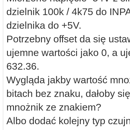
dzielnik 100k / 4k75 do INPA
dzielnika do +5V.
Potrzebny offset da się usta
ujemne wartości jako 0, a u
632.36.
Wygląda jakby wartość mno
bitach bez znaku, dałoby si
mnożnik ze znakiem?
Albo dodać kolejny typ czuj