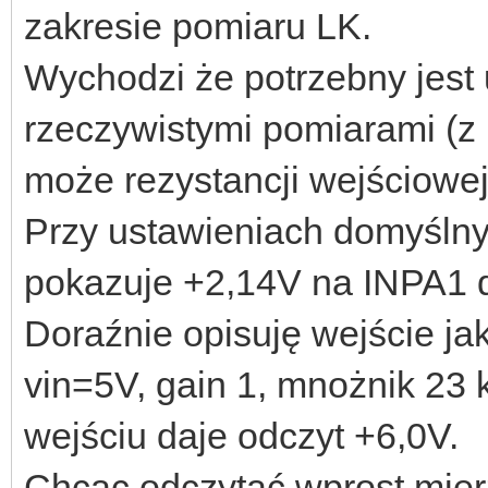
zakresie pomiaru LK.
Wychodzi że potrzebny jest
rzeczywistymi pomiarami (z 
może rezystancji wejściowej
Przy ustawieniach domyślnyc
pokazuje +2,14V na INPA1 d
Doraźnie opisuję wejście ja
vin=5V, gain 1, mnożnik 23 
wejściu daje odczyt +6,0V.
Chcąc odczytać wprost mier