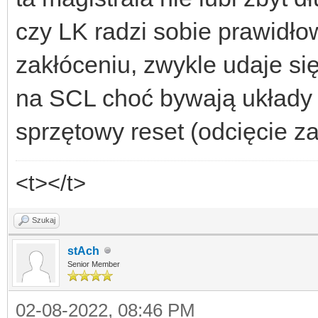
czy LK radzi sobie prawidło
zakłóceniu, zwykle udaje si
na SCL choć bywają układy 
sprzętowy reset (odcięcie za
<t></t>
Szukaj
stAch
Senior Member
02-08-2022, 08:46 PM