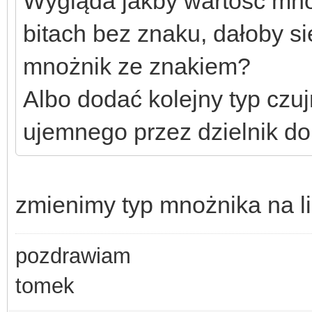
Wygląda jakby wartość mno
bitach bez znaku, dałoby s
mnożnik ze znakiem?
Albo dodać kolejny typ czu
ujemnego przez dzielnik do
zmienimy typ mnożnika na l
pozdrawiam
tomek