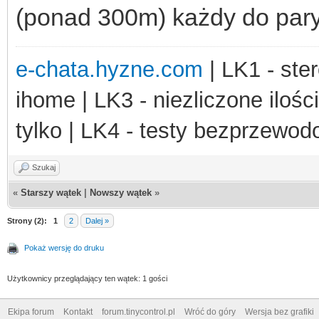
(ponad 300m) każdy do pary 
e-chata.hyzne.com
| LK1 - ster
ihome | LK3 - niezliczone ilośc
tylko | LK4 - testy bezprzewo
Szukaj
«
Starszy wątek
|
Nowszy wątek
»
Strony (2):
1
2
Dalej »
Pokaż wersję do druku
Użytkownicy przeglądający ten wątek: 1 gości
Ekipa forum
Kontakt
forum.tinycontrol.pl
Wróć do góry
Wersja bez grafiki