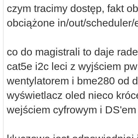
czym tracimy dostęp, fakt 
obciążone in/out/scheduler/
co do magistrali to daje rad
cat5e i2c leci z wyjściem p
wentylatorem i bme280 od 
wyświetlacz oled nieco króc
wejściem cyfrowym i DS'em