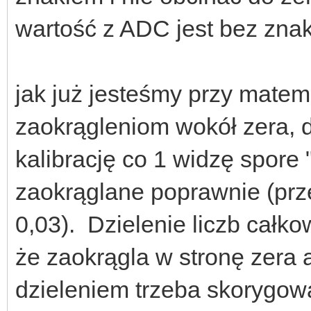
wartość z ADC jest bez znak
jak już jesteśmy przy matem
zaokrągleniom wokół zera,
kalibrację co 1 widzę spore 
zaokrąglane poprawnie (prze
0,03). Dzielenie liczb całko
że zaokrągla w stronę zera a
dzieleniem trzeba skorygować