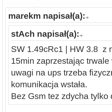
marekm napisał(a):
stAch napisał(a):
SW 1.49cRc1 | HW 3.8 z n
15min zaprzestając trwale
uwagi na ups trzeba fizycz
komunikacja wstała.
Bez Gsm tez zdycha tylko d