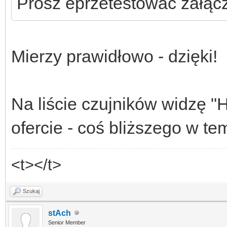
Prosz eprzetestowac załąc
Mierzy prawidłowo - dzięki!
Na liście czujników widzę "
ofercie - coś bliższego w te
<t></t>
Szukaj
stAch
Senior Member