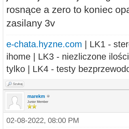
rosnące a zero to koniec op
zasilany 3v
e-chata.hyzne.com
| LK1 - ster
ihome | LK3 - niezliczone ilośc
tylko | LK4 - testy bezprzewo
Szukaj
marekm
Junior Member
02-08-2022, 08:00 PM