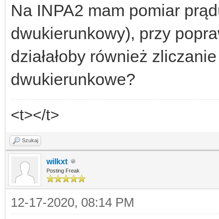
Na INPA2 mam pomiar prądu
dwukierunkowy), przy popr
działałoby również zliczanie e
dwukierunkowe?
<t></t>
Szukaj
wilkxt
Posting Freak
12-17-2020, 08:14 PM