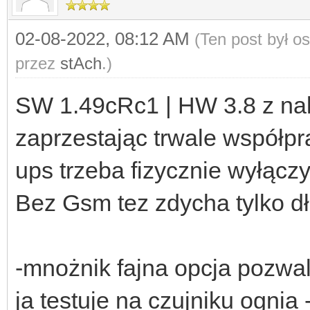
02-08-2022, 08:12 AM
(Ten post był o
przez
stAch
.)
SW 1.49cRc1 | HW 3.8 z na
zaprzestając trwale współp
ups trzeba fizycznie wyłącz
Bez Gsm tez zdycha tylko dłu
-mnożnik fajna opcja pozwa
ja testuje na czujniku ognia