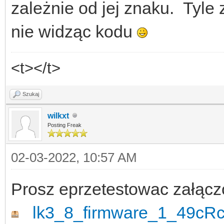
zależnie od jej znaku. Tyle
nie widząc kodu
<t></t>
Szukaj
wilkxt
Posting Freak
02-03-2022, 10:57 AM
Prosz eprzetestowac załącz
lk3_8_firmware_1_49cRc