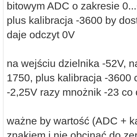
bitowym ADC o zakresie 0..
plus kalibracja -3600 by do
daje odczyt 0V
na wejściu dzielnika -52V, 
1750, plus kalibracja -3600 
-2,25V razy mnożnik -23 co
ważne by wartość (ADC + kal
znakiem i nie obcinać do ze