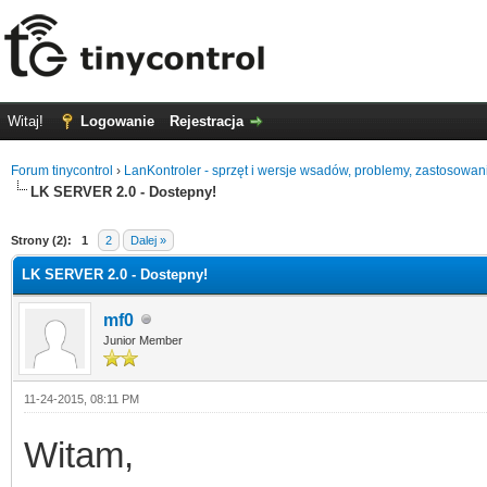
Witaj!
Logowanie
Rejestracja
Forum tinycontrol
›
LanKontroler - sprzęt i wersje wsadów, problemy, zastosowan
LK SERVER 2.0 - Dostepny!
0
Strony (2):
1
2
Dalej »
LK SERVER 2.0 - Dostepny!
mf0
Junior Member
11-24-2015, 08:11 PM
Witam,