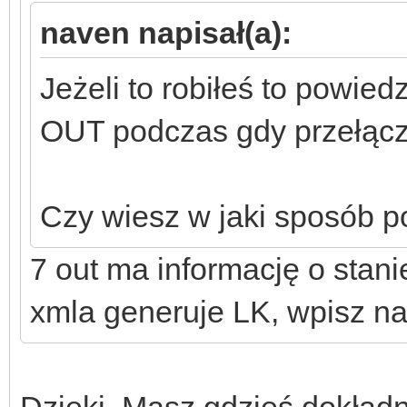
naven napisał(a):
Jeżeli to robiłeś to powied
OUT podczas gdy przełączn
Czy wiesz w jaki sposób 
7 out ma informację o stani
xmla generuje LK, wpisz na 
Dzięki. Masz gdzieś dokładn