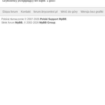
Użytkownicy przeglądający ten wątek: 1 gości
Ekipa forum
Kontakt
forum.tinycontrol.pl
Wróć do góry
Wersja bez grafiki
Polskie tłumaczenie © 2007-2026
Polski Support MyBB
Silnik forum
MyBB
, © 2002-2026
MyBB Group
.