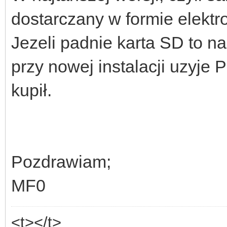
dostarczany w formie elektro
Jezeli padnie karta SD to n
przy nowej instalacji uzyje 
kupił.
Pozdrawiam;
MF0
<t></t>