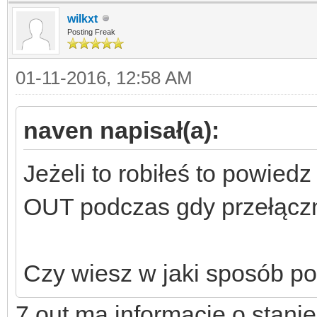
wilkxt
Posting Freak
01-11-2016, 12:58 AM
naven napisał(a):
Jeżeli to robiłeś to powiedz
OUT podczas gdy przełączni
Czy wiesz w jaki sposób p
7 out ma informację o stanie