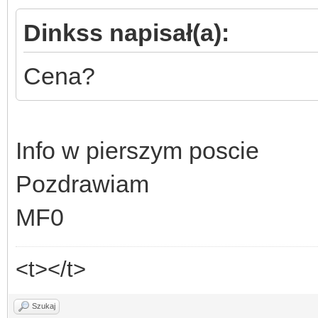
Dinkss napisał(a):
Cena?
Info w pierszym poscie
Pozdrawiam
MF0
<t></t>
Szukaj