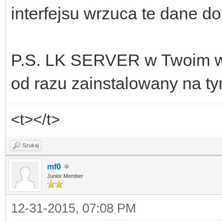
interfejsu wrzuca te dane 
P.S. LK SERVER w Twoim wy
od razu zainstalowany na t
<t></t>
Szukaj
mf0
Junior Member
12-31-2015, 07:08 PM