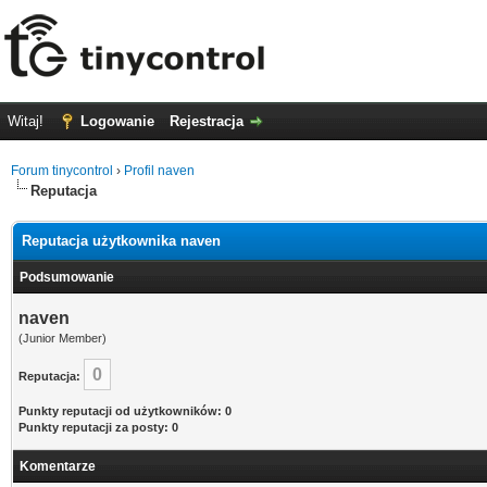
Witaj!
Logowanie
Rejestracja
Forum tinycontrol
›
Profil naven
Reputacja
Reputacja użytkownika naven
Podsumowanie
naven
(Junior Member)
0
Reputacja:
Punkty reputacji od użytkowników: 0
Punkty reputacji za posty: 0
Komentarze