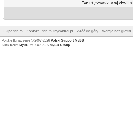
Ten użytkownik w tej chwili n
Ekipa forum
Kontakt
forum.tinycontrol.pl
Wróć do góry
Wersja bez grafiki
Polskie tłumaczenie © 2007-2026
Polski Support MyBB
Silnik forum
MyBB
, © 2002-2026
MyBB Group
.