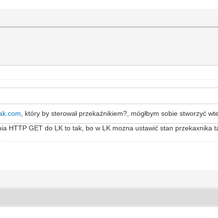
eak.com
, który by sterował przekaźnikiem?, mógłbym sobie stworzyć wt
ania HTTP GET do LK to tak, bo w LK mozna ustawić stan przekaxnika 