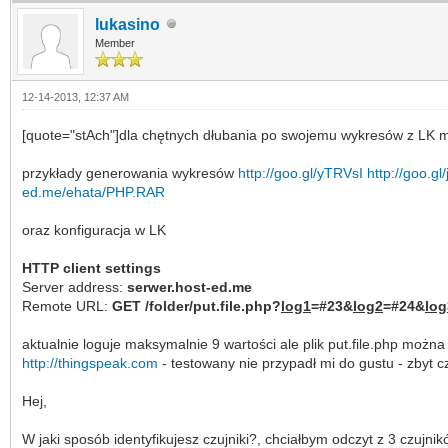
lukasino
Member
12-14-2013, 12:37 AM
[quote="stAch"]dla chętnych dłubania po swojemu wykresów z LK m
przykłady generowania wykresów
http://goo.gl/yTRVsI
http://goo.g
ed.me/ehata/PHP.RAR
oraz konfiguracja w LK
HTTP client settings
Server address:
serwer.host-ed.me
Remote URL:
GET /folder/put.file.php?
log1
=#23&
log2
=#24&
log
aktualnie loguje maksymalnie 9 wartości ale plik put.file.php moż
http://thingspeak.com
- testowany nie przypadł mi do gustu - zbyt c
Hej,
W jaki sposób identyfikujesz czujniki?, chciałbym odczyt z 3 czujnikó