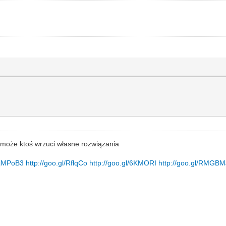
 może ktoś wrzuci własne rozwiązania
l/jMPoB3
http://goo.gl/RflqCo
http://goo.gl/6KMORI
http://goo.gl/RMGBM