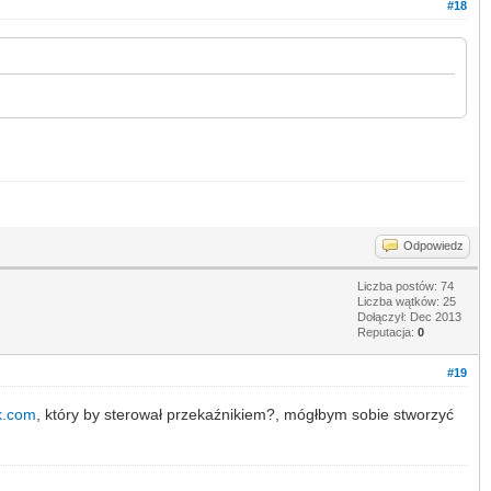
#18
Odpowiedz
Liczba postów: 74
Liczba wątków: 25
Dołączył: Dec 2013
Reputacja:
0
#19
k.com
, który by sterował przekaźnikiem?, mógłbym sobie stworzyć