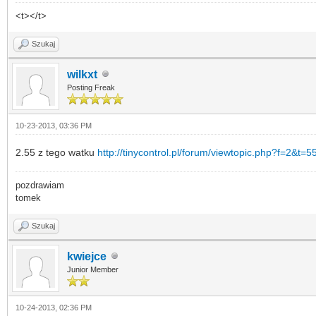
<t></t>
Szukaj
wilkxt
Posting Freak
10-23-2013, 03:36 PM
2.55 z tego watku
http://tinycontrol.pl/forum/viewtopic.php?f=2&t=5
pozdrawiam
tomek
Szukaj
kwiejce
Junior Member
10-24-2013, 02:36 PM