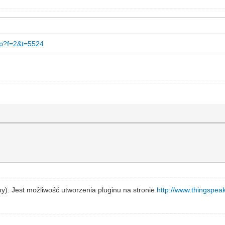
php?f=2&t=5524
). Jest możliwość utworzenia pluginu na stronie
http://www.thingspea