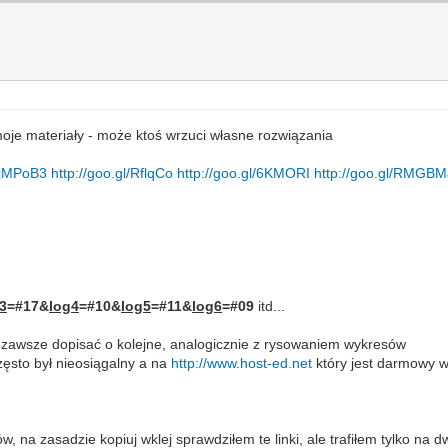
oje materiały - może ktoś wrzuci własne rozwiązania
l/jMPoB3
http://goo.gl/RflqCo
http://goo.gl/6KMORI
http://goo.gl/RMGBM
3
=#17&
log4
=#10&
log5
=#11&
log6
=#09
itd...
na zawsze dopisać o kolejne, analogicznie z rysowaniem wykresów
zęsto był nieosiągalny a na
http://www.host-ed.net
który jest darmowy w
w, na zasadzie kopiuj wklej sprawdziłem te linki, ale trafiłem tylko na d