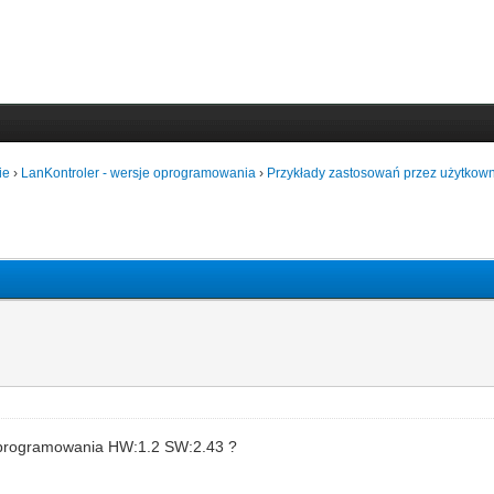
ie
›
LanKontroler - wersje oprogramowania
›
Przykłady zastosowań przez użytkown
 oprogramowania HW:1.2 SW:2.43 ?