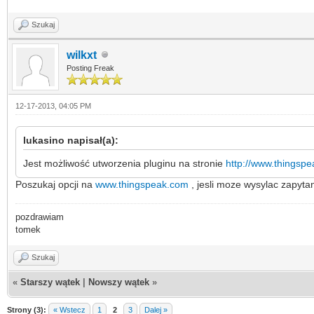
Szukaj
wilkxt
Posting Freak
12-17-2013, 04:05 PM
lukasino napisał(a):
Jest możliwość utworzenia pluginu na stronie
http://www.thingsp
Poszukaj opcji na
www.thingspeak.com
, jesli moze wysylac zapyt
pozdrawiam
tomek
Szukaj
«
Starszy wątek
|
Nowszy wątek
»
Strony (3):
« Wstecz
1
2
3
Dalej »