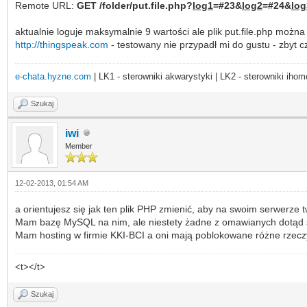
Remote URL:
GET /folder/put.file.php?
log1
=#23&
log2
=#24&
log
aktualnie loguje maksymalnie 9 wartości ale plik put.file.php moż
http://thingspeak.com
- testowany nie przypadł mi do gustu - zbyt c
e-chata.hyzne.com
| LK1 - sterowniki akwarystyki | LK2 - sterowniki ihom
Szukaj
iwi
Member
12-02-2013, 01:54 AM
a orientujesz się jak ten plik PHP zmienić, aby na swoim serwerze 
Mam bazę MySQL na nim, ale niestety żadne z omawianych dotąd s
Mam hosting w firmie KKI-BCI a oni mają poblokowane różne rzecz
<t></t>
Szukaj