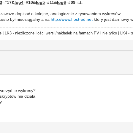
3
=#17&
log4
=#10&
log5
=#11&
log6
=#09
itd...
na zawsze dopisać o kolejne, analogicznie z rysowaniem wykresów
zęsto był nieosiągalny a na
http://www.host-ed.net
który jest darmowy w
e | LK3 - niezliczone ilości wersji/nakładek na farmach PV i nie tylko | LK4 
tworzyć te wykresy?
kryptów nie działa.
y.