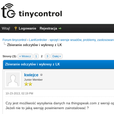
Witaj!
Logowanie
Rejestracja
Forum tinycontrol
›
LanKontroler - sprzęt i wersje wsadów, problemy, zastosowan
Zbieranie odczytów i wykresy z LK
0 głosów - średnia: 0
1
2
3
4
5
Strony (3):
« Wstecz
1
2
3
Dalej »
Zbieranie odczytów i wykresy z LK
kwiejce
Junior Member
10-23-2013, 02:19 PM
Czy jest możliwość wysyłania danych na thingspeak.com z wersji
Jeżeli nie to jaką wersję powinienem zainstalować ?