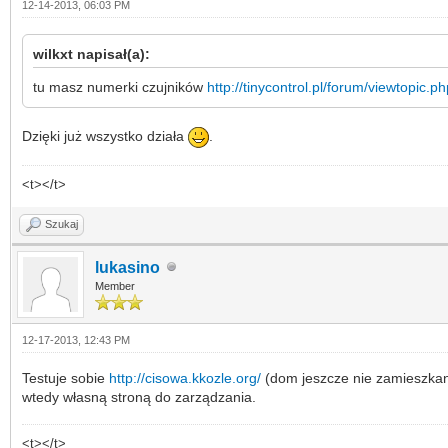
12-14-2013, 06:03 PM
wilkxt napisał(a):
tu masz numerki czujników
http://tinycontrol.pl/forum/viewtopic.
Dzięki już wszystko działa
.
<t></t>
Szukaj
lukasino
Member
12-17-2013, 12:43 PM
Testuje sobie
http://cisowa.kkozle.org/
(dom jeszcze nie zamieszkany
wtedy własną stroną do zarządzania.
<t></t>