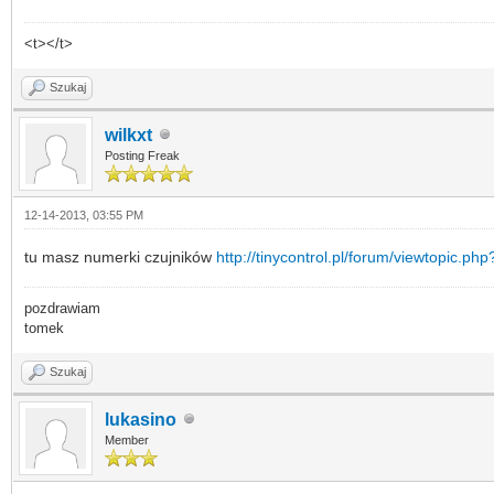
<t></t>
Szukaj
wilkxt
Posting Freak
12-14-2013, 03:55 PM
tu masz numerki czujników
http://tinycontrol.pl/forum/viewtopic.p
pozdrawiam
tomek
Szukaj
lukasino
Member