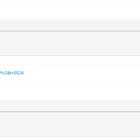
hp?f=2&t=5524