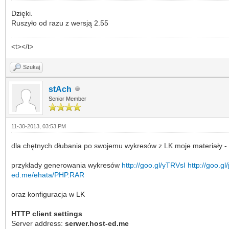
Dzięki.
Ruszyło od razu z wersją 2.55
<t></t>
Szukaj
stAch
Senior Member
11-30-2013, 03:53 PM
dla chętnych dłubania po swojemu wykresów z LK moje materiały -
przykłady generowania wykresów
http://goo.gl/yTRVsI
http://goo.g
ed.me/ehata/PHP.RAR
oraz konfiguracja w LK
HTTP client settings
Server address:
serwer.host-ed.me