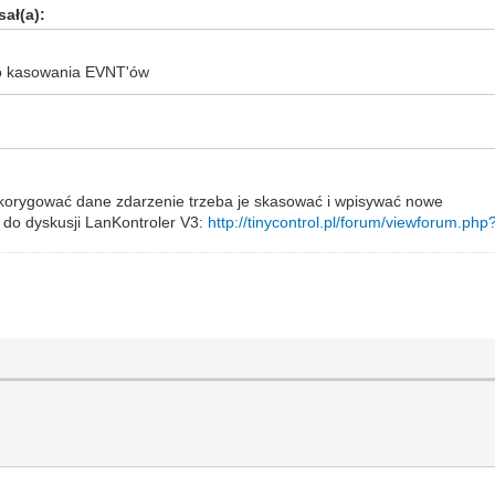
ał(a):
go kasowania EVNT'ów
skorygować dane zdarzenie trzeba je skasować i wpisywać nowe
i do dyskusji LanKontroler V3:
http://tinycontrol.pl/forum/viewforum.php