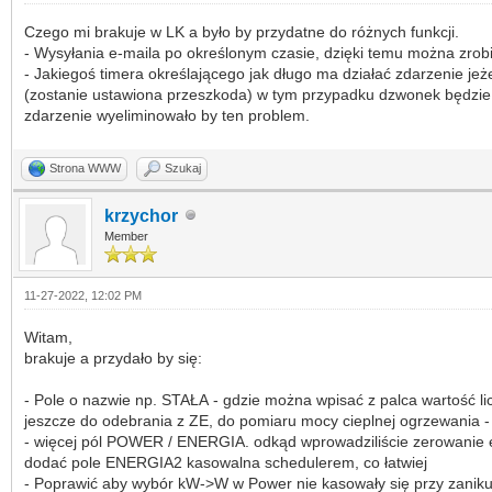
Czego mi brakuje w LK a było by przydatne do różnych funkcji.
- Wysyłania e-maila po określonym czasie, dzięki temu można zrobić
- Jakiegoś timera określającego jak długo ma działać zdarzenie jeżel
(zostanie ustawiona przeszkoda) w tym przypadku dzwonek będzie dz
zdarzenie wyeliminowało by ten problem.
Strona WWW
Szukaj
krzychor
Member
11-27-2022, 12:02 PM
Witam,
brakuje a przydało by się:
- Pole o nazwie np. STAŁA - gdzie można wpisać z palca wartość l
jeszcze do odebrania z ZE, do pomiaru mocy cieplnej ogrzewania 
- więcej pól POWER / ENERGIA. odkąd wprowadziliście zerowanie ene
dodać pole ENERGIA2 kasowalna schedulerem, co łatwiej
- Poprawić aby wybór kW->W w Power nie kasowały się przy zaniku 