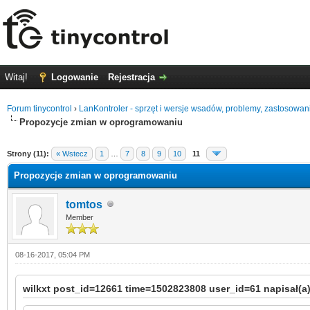
Witaj!
Logowanie
Rejestracja
Forum tinycontrol
›
LanKontroler - sprzęt i wersje wsadów, problemy, zastosowan
Propozycje zmian w oprogramowaniu
1 głosów - średnia: 5
1
2
3
4
5
Strony (11):
« Wstecz
1
…
7
8
9
10
11
Propozycje zmian w oprogramowaniu
tomtos
Member
08-16-2017, 05:04 PM
wilkxt post_id=12661 time=1502823808 user_id=61 napisał(a)