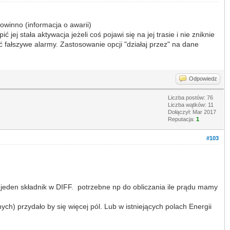
owinno (informacja o awarii)
ej stała aktywacja jeżeli coś pojawi się na jej trasie i nie zniknie
 fałszywe alarmy. Zastosowanie opcji "działaj przez" na dane
Odpowiedz
Liczba postów: 76
Liczba wątków: 11
Dołączył: Mar 2017
Reputacja:
1
#103
 jeden składnik w DIFF. potrzebne np do obliczania ile prądu mamy
h) przydało by się więcej pól. Lub w istniejących polach Energii