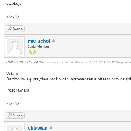
dziękuję
<t></t>
Szukaj
mariuchol
Junior Member
02-06-2023, 05:27 PM
(Ten post był ostatnio modyfikowany: 02-06-2023, 05:27 PM przez
m
Witam,
Bardzo by się przydała możliwość wprowadzania offsetu przy czujn
Pozdrawiam
<t></t>
Szukaj
oktawian