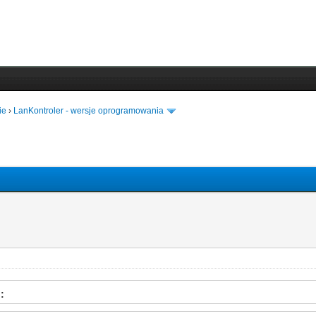
ie
›
LanKontroler - wersje oprogramowania
: