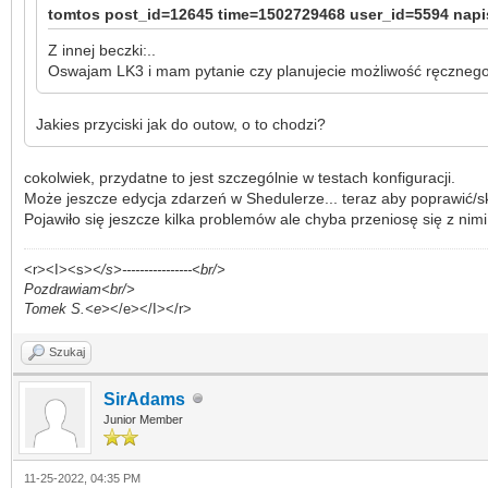
tomtos post_id=12645 time=1502729468 user_id=5594 napis
Z innej beczki:..
Oswajam LK3 i mam pytanie czy planujecie możliwość ręczne
Jakies przyciski jak do outow, o to chodzi?
cokolwiek, przydatne to jest szczególnie w testach konfiguracji.
Może jeszcze edycja zdarzeń w Shedulerze... teraz aby poprawić/
Pojawiło się jeszcze kilka problemów ale chyba przeniosę się z nim
<r><I><s>
</s>----------------<br/>
Pozdrawiam<br/>
Tomek S.<e>
</e></I></r>
Szukaj
SirAdams
Junior Member
11-25-2022, 04:35 PM