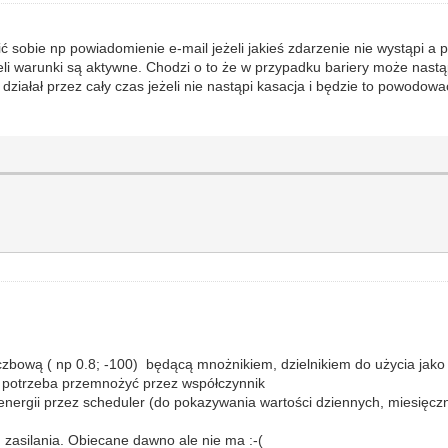
 sobie np powiadomienie e-mail jeżeli jakieś zdarzenie nie wystąpi a p
i warunki są aktywne. Chodzi o to że w przypadku bariery może nastąpić j
iałał przez cały czas jeżeli nie nastąpi kasacja i będzie to powodować
iczbową ( np 0.8; -100) będącą mnożnikiem, dzielnikiem do użycia jako
- potrzeba przemnożyć przez współczynnik
rgii przez scheduler (do pokazywania wartości dziennych, miesięcznyc
zasilania. Obiecane dawno ale nie ma :-(