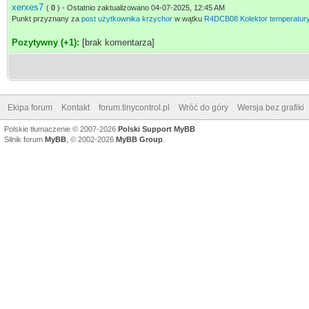
xerxes7
(
0
) - Ostatnio zaktualizowano 04-07-2025, 12:45 AM
Punkt przyznany za
post użytkownika krzychor
w wątku
R4DCB08 Kolektor temperatu
Pozytywny (+1):
[brak komentarza]
Ekipa forum
Kontakt
forum.tinycontrol.pl
Wróć do góry
Wersja bez grafiki
Polskie tłumaczenie © 2007-2026
Polski Support MyBB
Silnik forum
MyBB
, © 2002-2026
MyBB Group
.