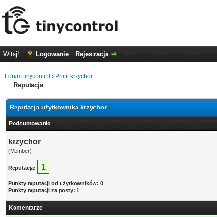
Witaj!
Logowanie
Rejestracja
Forum tinycontrol
›
Profil krzychor
Reputacja
Reputacja użytkownika krzychor
Podsumowanie
krzychor
(Member)
1
Reputacja:
Punkty reputacji od użytkowników: 0
Punkty reputacji za posty: 1
Komentarze