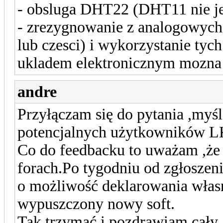
- obsluga DHT22 (DHT11 nie je
- zrezygnowanie z analogowych
lub czesci) i wykorzystanie ty
ukladem elektronicznym mozna 
andre
Przyłączam się do pytania ,myśl
potencjalnych użytkowników L
Co do feedbacku to uważam ,że j
forach.Po tygodniu od zgłoszen
o możliwość deklarowania własn
wypuszczony nowy soft.
Tak trzymać i pozdrawiam cały