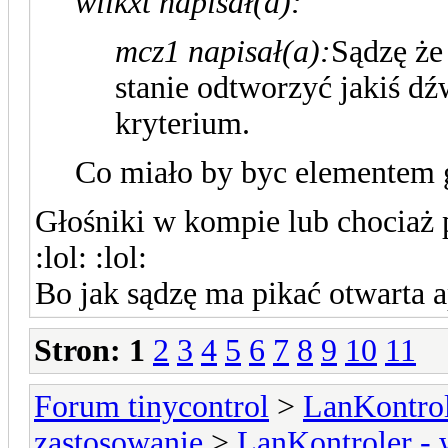
wilkxt napisał(a):
mcz1 napisał(a):
Sądzę że
stanie odtworzyć jakiś dź
kryterium.
Co miało by byc elementem
Głośniki w kompie lub chociaż p
:lol: :lol:
Bo jak sądzę ma pikać otwarta 
Stron:
1
2
3
4
5
6
7
8
9
10
11
Forum tinycontrol
>
LanKontrol
zastosowanie
>
LanKontroler -