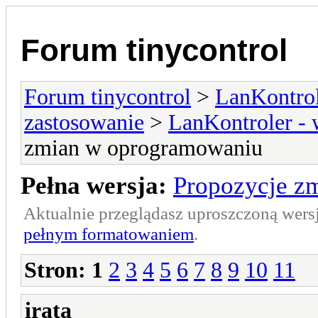
Forum tinycontrol
Forum tinycontrol
>
LanKontrol
zastosowanie
>
LanKontroler -
zmian w oprogramowaniu
Pełna wersja:
Propozycje z
Aktualnie przeglądasz uproszczoną wers
pełnym formatowaniem
.
Stron:
1
2
3
4
5
6
7
8
9
10
11
irata