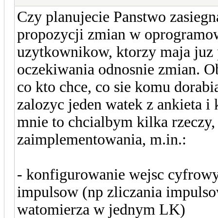
Czy planujecie Panstwo zasieg
propozycji zmian w oprogramo
uzytkownikow, ktorzy maja juz 
oczekiwania odnosnie zmian. Ob
co kto chce, co sie komu dorabi
zalozyc jeden watek z ankieta i
mnie to chcialbym kilka rzeczy,
zaimplementowania, m.in.:
- konfigurowanie wejsc cyfrowy
impulsow (np zliczania impuls
watomierza w jednym LK)