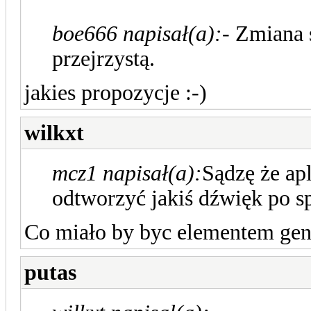
boe666 napisał(a):
- Zmiana 
przejrzystą.
jakies propozycje :-)
wilkxt
mcz1 napisał(a):
Sądzę że apl
odtworzyć jakiś dźwięk po s
Co miało by byc elementem ge
putas