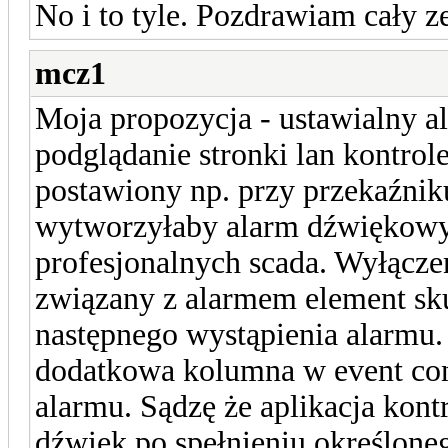
No i to tyle. Pozdrawiam cały z
mcz1
Moja propozycja - ustawialny a
podglądanie stronki lan kontrole
postawiony np. przy przekaźni
wytworzyłaby alarm dźwiękowy,
profesjonalnych scada. Wyłączen
związany z alarmem element s
następnego wystąpienia alarmu
dodatkowa kolumna w event con
alarmu. Sądzę że aplikacja kont
dźwięk po spełnieniu określon