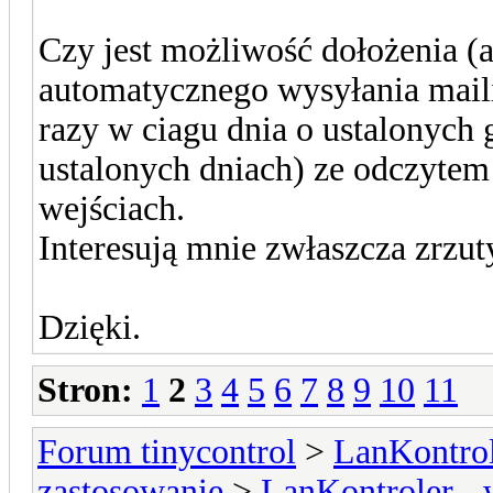
Czy jest możliwość dołożenia (a 
automatycznego wysyłania maili
razy w ciagu dnia o ustalonych 
ustalonych dniach) ze odczytem
wejściach.
Interesują mnie zwłaszcza zrzu
Dzięki.
Stron:
1
2
3
4
5
6
7
8
9
10
11
Forum tinycontrol
>
LanKontrol
zastosowanie
>
LanKontroler -