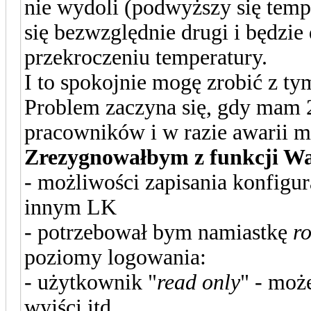
nie wydoli (podwyższy się temp
się bezwzględnie drugi i będzie
przekroczeniu temperatury.
I to spokojnie mogę zrobić z ty
Problem zaczyna się, gdy mam 
pracowników i w razie awarii 
Zrezygnowałbym z funkcji 
- możliwości zapisania konfigura
innym LK
- potrzebował bym namiastkę
r
poziomy logowania:
- użytkownik "
read only
" - moż
wyjści itd ...,