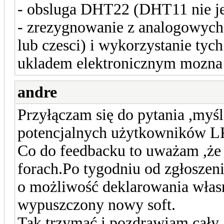
- obsluga DHT22 (DHT11 nie je
- zrezygnowanie z analogowych
lub czesci) i wykorzystanie ty
ukladem elektronicznym mozna 
andre
Przyłączam się do pytania ,myśl
potencjalnych użytkowników L
Co do feedbacku to uważam ,że j
forach.Po tygodniu od zgłoszen
o możliwość deklarowania własn
wypuszczony nowy soft.
Tak trzymać i pozdrawiam cały