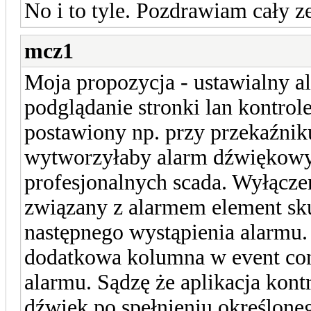
No i to tyle. Pozdrawiam cały z
mcz1
Moja propozycja - ustawialny a
podglądanie stronki lan kontrole
postawiony np. przy przekaźni
wytworzyłaby alarm dźwiękowy,
profesjonalnych scada. Wyłączen
związany z alarmem element s
następnego wystąpienia alarmu
dodatkowa kolumna w event con
alarmu. Sądzę że aplikacja kont
dźwięk po spełnieniu określon