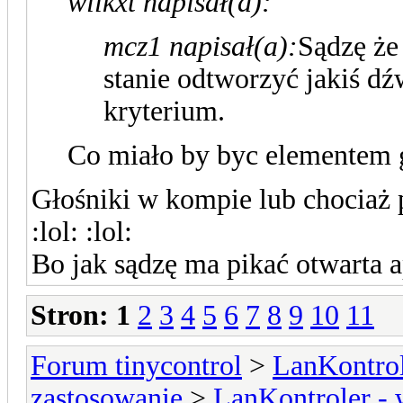
wilkxt napisał(a):
mcz1 napisał(a):
Sądzę że
stanie odtworzyć jakiś dź
kryterium.
Co miało by byc elementem
Głośniki w kompie lub chociaż p
:lol: :lol:
Bo jak sądzę ma pikać otwarta 
Stron:
1
2
3
4
5
6
7
8
9
10
11
Forum tinycontrol
>
LanKontrol
zastosowanie
>
LanKontroler -