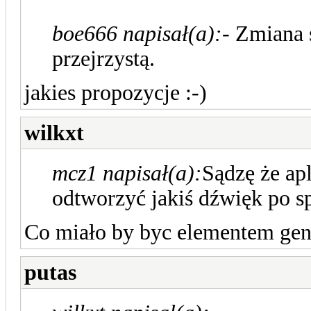
boe666 napisał(a):
- Zmiana 
przejrzystą.
jakies propozycje :-)
wilkxt
mcz1 napisał(a):
Sądzę że apl
odtworzyć jakiś dźwięk po s
Co miało by byc elementem ge
putas