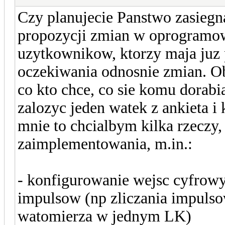
Czy planujecie Panstwo zasieg
propozycji zmian w oprogramo
uzytkownikow, ktorzy maja juz 
oczekiwania odnosnie zmian. Ob
co kto chce, co sie komu dorabi
zalozyc jeden watek z ankieta i
mnie to chcialbym kilka rzeczy,
zaimplementowania, m.in.:
- konfigurowanie wejsc cyfrowy
impulsow (np zliczania impuls
watomierza w jednym LK)