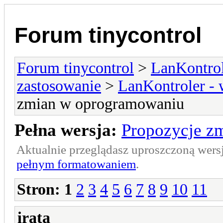
Forum tinycontrol
Forum tinycontrol
>
LanKontrol
zastosowanie
>
LanKontroler -
zmian w oprogramowaniu
Pełna wersja:
Propozycje z
Aktualnie przeglądasz uproszczoną wers
pełnym formatowaniem
.
Stron:
1
2
3
4
5
6
7
8
9
10
11
irata