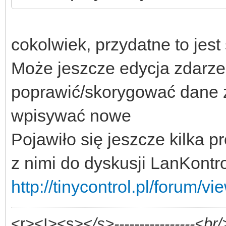
cokolwiek, przydatne to jest
Może jeszcze edycja zdarzeń
poprawić/skorygować dane z
wpisywać nowe
Pojawiło się jeszcze kilka 
z nimi do dyskusji LanKontro
http://tinycontrol.pl/forum/
<r><I><s>
</s>----------------<br/