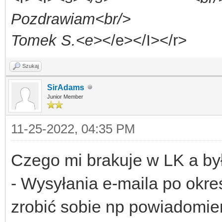
Pozdrawiam<br/>
Tomek S.<e>
</e></I></r>
Szukaj
SirAdams
Junior Member
11-25-2022, 04:35 PM
Czego mi brakuje w LK a był
- Wysyłania e-maila po okr
zrobić sobie np powiadomieni