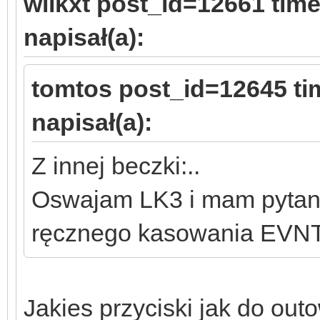
wilkxt post_id=12661 ti
napisał(a):
tomtos post_id=12645 t
napisał(a):
Z innej beczki:..
Oswajam LK3 i mam pytani
ręcznego kasowania EVN
Jakies przyciski jak do outo