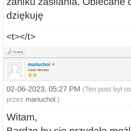
zaniku zasilania. Obiecane 
dziękuję
<t></t>
Szukaj
mariuchol
Junior Member
02-06-2023, 05:27 PM
(Ten post był 
przez
mariuchol
.)
Witam,
Bardzo by się przydała moż