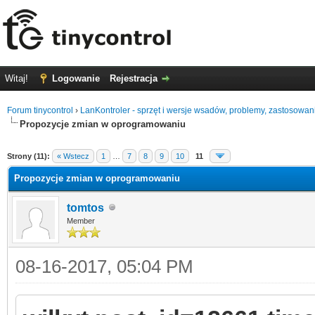
Witaj!
Logowanie
Rejestracja
Forum tinycontrol
›
LanKontroler - sprzęt i wersje wsadów, problemy, zastosowan
Propozycje zmian w oprogramowaniu
5
Strony (11):
« Wstecz
1
…
7
8
9
10
11
Propozycje zmian w oprogramowaniu
tomtos
Member
08-16-2017, 05:04 PM