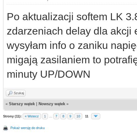
Po aktualizacji softem LK 3
zdarzeniach delay dla akcji 
wysyłam info o zaniku napię
migają zasilaniem to potrafi
minuty UP/DOWN
Szukaj
«
Starszy wątek
|
Nowszy wątek
»
Strony (11):
« Wstecz
1
…
7
8
9
10
11
Pokaż wersję do druku