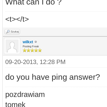
What can I do ?
<t></t>
Szukaj
wilkxt
Posting Freak
09-20-2013, 12:28 PM
do you have ping answer?
pozdrawiam
tomek