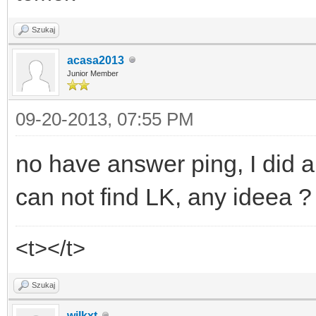
Szukaj
acasa2013
Junior Member
09-20-2013, 07:55 PM
no have answer ping, I did a
can not find LK, any ideea ?
<t></t>
Szukaj
wilkxt