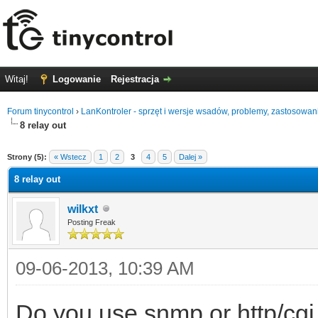
Witaj!
Logowanie
Rejestracja
Forum tinycontrol
›
LanKontroler - sprzęt i wersje wsadów, problemy, zastosowan
8 relay out
0
Strony (5):
« Wstecz
1
2
3
4
5
Dalej »
8 relay out
wilkxt
Posting Freak
09-06-2013, 10:39 AM
Do you use snmp or http/cg