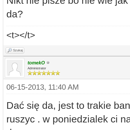
Nikt nie pisze bo nie wie jak
da?
<t></t>
Szukaj
tomekO
Administrator
06-15-2013, 11:40 AM
Dać się da, jest to trakie b
ruszyc . w poniedzialek ci 