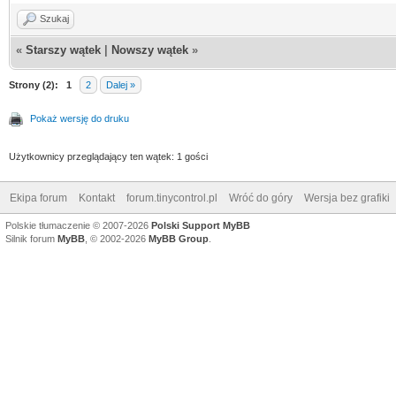
Szukaj
«
Starszy wątek
|
Nowszy wątek
»
Strony (2):
1
2
Dalej »
Pokaż wersję do druku
Użytkownicy przeglądający ten wątek: 1 gości
Ekipa forum
Kontakt
forum.tinycontrol.pl
Wróć do góry
Wersja bez grafiki
Polskie tłumaczenie © 2007-2026
Polski Support MyBB
Silnik forum
MyBB
, © 2002-2026
MyBB Group
.