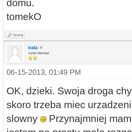
domu.
tomekO
Szukaj
irata
Junior Member
06-15-2013, 01:49 PM
OK, dzieki. Swoja droga chyb
skoro trzeba miec urzadzeni
slowny
Przynajmniej mam t