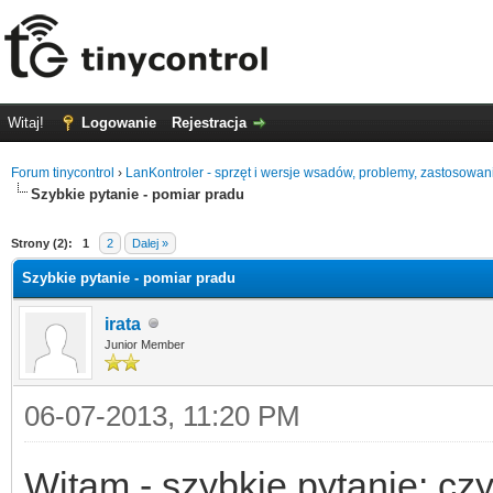
Witaj!
Logowanie
Rejestracja
Forum tinycontrol
›
LanKontroler - sprzęt i wersje wsadów, problemy, zastosowan
Szybkie pytanie - pomiar pradu
0
Strony (2):
1
2
Dalej »
Szybkie pytanie - pomiar pradu
irata
Junior Member
06-07-2013, 11:20 PM
Witam - szybkie pytanie: czy