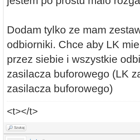
jestem po prostu malo rozga
Dodam tylko ze mam zestaw:
odbiorniki. Chce aby LK mie
przez siebie i wszystkie odb
zasilacza buforowego (LK za
zasilacza buforowego)
<t></t>
Szukaj