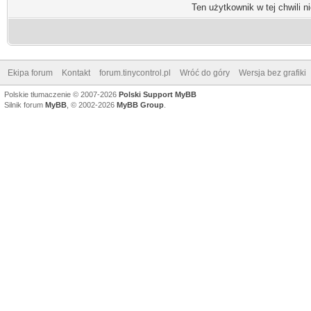
Ten użytkownik w tej chwili n
Ekipa forum
Kontakt
forum.tinycontrol.pl
Wróć do góry
Wersja bez grafiki
Polskie tłumaczenie © 2007-2026
Polski Support MyBB
Silnik forum
MyBB
, © 2002-2026
MyBB Group
.