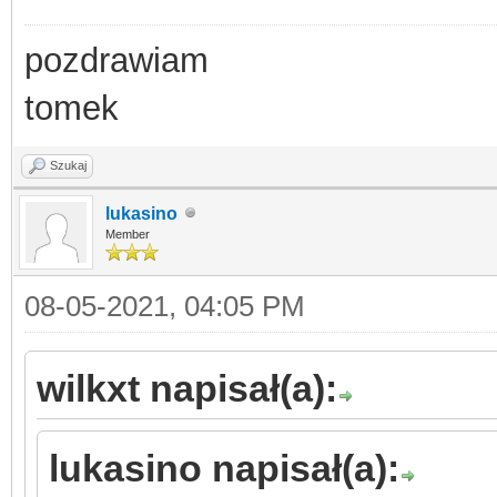
pozdrawiam
tomek
Szukaj
lukasino
Member
08-05-2021, 04:05 PM
wilkxt napisał(a):
lukasino napisał(a):