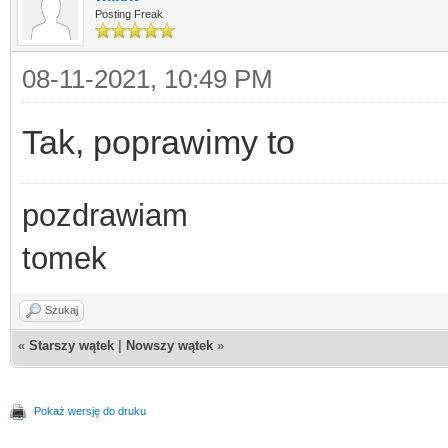
Posting Freak
08-11-2021, 10:49 PM
Tak, poprawimy to
pozdrawiam
tomek
Szukaj
«
Starszy wątek
|
Nowszy wątek
»
Pokaż wersję do druku