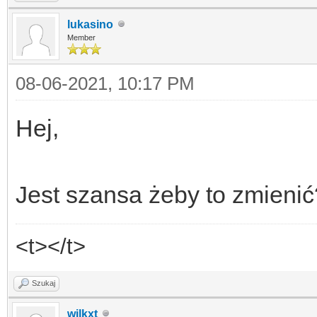
lukasino
Member
08-06-2021, 10:17 PM
Hej,
Jest szansa żeby to zmienić
<t></t>
Szukaj
wilkxt