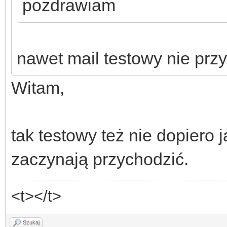
pozdrawiam
nawet mail testowy nie prz
Witam,
tak testowy też nie dopiero
zaczynają przychodzić.
<t></t>
Szukaj