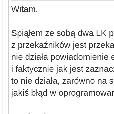
Witam,
Spiąłem ze sobą dwa LK pr
z przekaźników jest prze
nie działa powiadomienie e
i faktycznie jak jest zazn
to nie działa, zarówno na s
jakiś błąd w oprogramowa