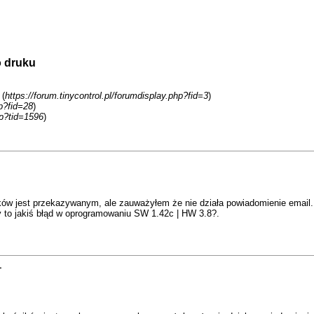
o druku
 (
https://forum.tinycontrol.pl/forumdisplay.php?fid=3
)
hp?fid=28
)
p?tid=1596
)
ów jest przekazywanym, ale zauważyłem że nie działa powiadomienie email. T
Czy to jakiś błąd w oprogramowaniu SW 1.42c | HW 3.8?.
1