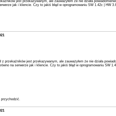
kaźników jest przekazywanym, ale zauważyłem że nie działa powiadomienie em
erwerze jak i kliencie. Czy to jakiś błąd w oprogramowaniu SW 1.42c | HW 3.
021
 z przekaźników jest przekazywanym, ale zauważyłem że nie działa powiadomi
arówno na serwerze jak i kliencie. Czy to jakiś błąd w oprogramowaniu SW 1.
 przychodzić.
021