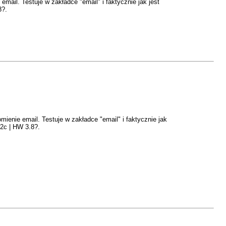
ail. Testuje w zakładce "email" i faktycznie jak jest
8?.
enie email. Testuje w zakładce "email" i faktycznie jak
42c | HW 3.8?.