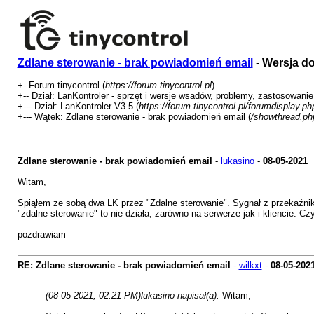
Zdlane sterowanie - brak powiadomień email
- Wersja d
+- Forum tinycontrol (
https://forum.tinycontrol.pl
)
+-- Dział: LanKontroler - sprzęt i wersje wsadów, problemy, zastosowanie
+--- Dział: LanKontroler V3.5 (
https://forum.tinycontrol.pl/forumdisplay.p
+--- Wątek: Zdlane sterowanie - brak powiadomień email (
/showthread.ph
Zdlane sterowanie - brak powiadomień email
-
lukasino
-
08-05-2021
Witam,
Spiąłem ze sobą dwa LK przez "Zdalne sterowanie". Sygnał z przekaźnik
"zdalne sterowanie" to nie działa, zarówno na serwerze jak i kliencie. 
pozdrawiam
RE: Zdlane sterowanie - brak powiadomień email
-
wilkxt
-
08-05-202
(08-05-2021, 02:21 PM)
lukasino napisał(a):
Witam,