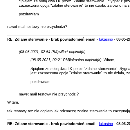
Spiąłem ze sobą dwa LK przez "Zdalne sterowanie". Sygnał z prze
zaznaczona opcja "zdalne sterowanie" to nie działa, zarówno na s
pozdrawiam
nawet mail testowy nie przychodzi?
RE: Zdlane sterowanie - brak powiadomień email
-
lukasino
-
08-05-2
(08-05-2021, 02:54 PM)
wilkxt napisał(a):
(08-05-2021, 02:21 PM)
lukasino napisał(a):
Witam,
Spiąłem ze sobą dwa LK przez "Zdalne sterowanie". Sygnał
jest zaznaczona opcja "zdalne sterowanie" to nie działa, z
pozdrawiam
nawet mail testowy nie przychodzi?
Witam,
tak testowy też nie dopiero jak odznaczę zdalne sterowania to zaczynają
RE: Zdlane sterowanie - brak powiadomień email
-
lukasino
-
08-06-2