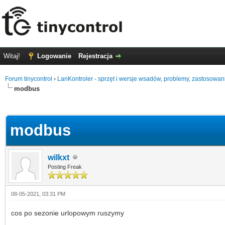
Witaj!
Logowanie
Rejestracja
Forum tinycontrol
›
LanKontroler - sprzęt i wersje wsadów, problemy, zastosowan
modbus
0
modbus
wilkxt
Posting Freak
08-05-2021, 03:31 PM
cos po sezonie urlopowym ruszymy