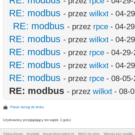
RE: modbus
- przez
rpce
- 04-29-
RE: modbus
- przez
wilkxt
- 04-29
RE: modbus
- przez
rpce
- 04-29
RE: modbus
- przez
wilkxt
- 04-29
RE: modbus
- przez
rpce
- 04-29-
RE: modbus
- przez
wilkxt
- 04-29
RE: modbus
- przez
rpce
- 08-05-
RE: modbus
- przez
wilkxt
- 08-0
Pokaż wersję do druku
Użytkownicy przeglądający ten wątek: 2 gości
Ekipa forum
Kontakt
forum.tinycontrol.pl
Wróć do góry
Wersja bez grafiki