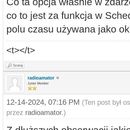
Co ta opcja właśnie w zdar
co to jest za funkcja w Sche
polu czasu używana jako ok
<t></t>
Szukaj
radioamator
Junior Member
12-14-2024, 07:16 PM
(Ten post był 
przez
radioamator
.)
Z dłuższych obserwacji jaki