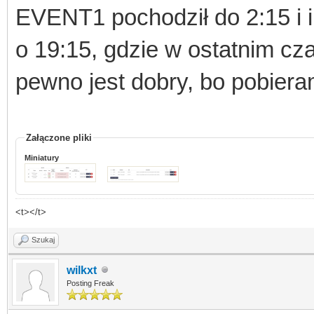
EVENT1 pochodził do 2:15 i i
o 19:15, gdzie w ostatnim cz
pewno jest dobry, bo pobier
Załączone pliki
Miniatury
<t></t>
Szukaj
wilkxt
Posting Freak