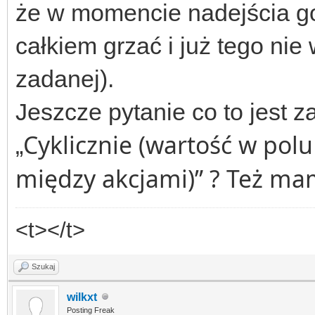
że w momencie nadejścia go
całkiem grzać i już tego nie
zadanej).
Jeszcze pytanie co to jest 
Cyklicznie (wartość w pol
„
między akcjami)” ? Też ma
<t></t>
Szukaj
wilkxt
Posting Freak