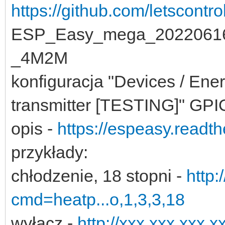
https://github.com/letscontr
ESP_Easy_mega_20220616
_4M2M
konfiguracja "Devices / Ene
transmitter [TESTING]" GPI
opis -
https://espeasy.readth
przykłady:
chłodzenie, 18 stopni -
http:
cmd=heatp...o,1,3,3,18
wyłącz -
http://xxx.xxx.xxx.x