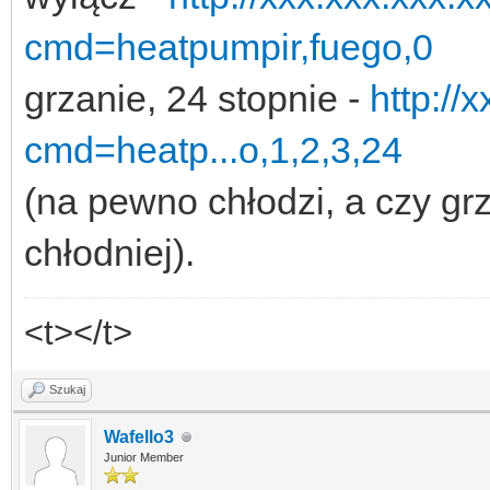
cmd=heatpumpir,fuego,0
grzanie, 24 stopnie -
http://
cmd=heatp...o,1,2,3,24
(na pewno chłodzi, a czy grz
chłodniej).
<t></t>
Szukaj
Wafello3
Junior Member