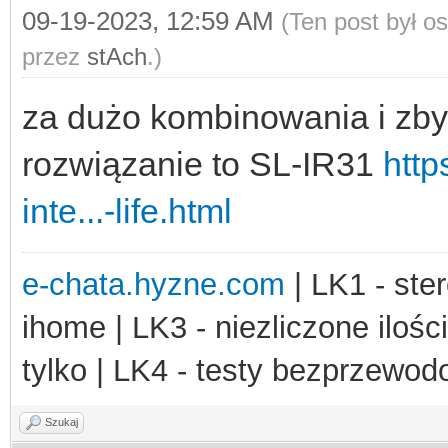
09-19-2023, 12:59 AM
(Ten post był o
przez
stAch
.)
za dużo kombinowania i zbyt
rozwiązanie to SL-IR31
http
inte...-life.html
e-chata.hyzne.com
| LK1 - ster
ihome | LK3 - niezliczone ilośc
tylko | LK4 - testy bezprzewo
Szukaj