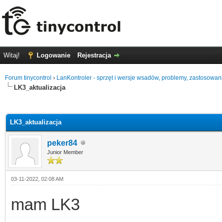
Witaj!
Logowanie
Rejestracja
Forum tinycontrol
›
LanKontroler - sprzęt i wersje wsadów, problemy, zastosowan
LK3_aktualizacja
0
LK3_aktualizacja
peker84
Junior Member
03-11-2022, 02:08 AM
mam LK3