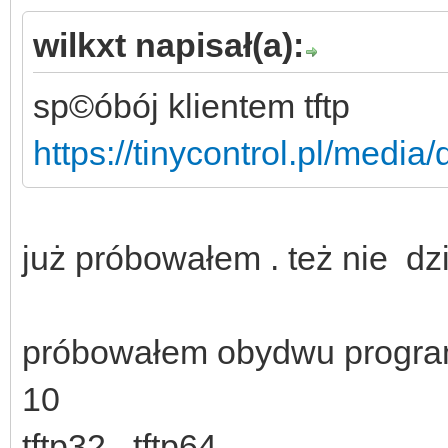
wilkxt napisał(a):
sp©óbój klientem tftp
https://tinycontrol.pl/medi
już próbowałem . też nie dz
próbowałem obydwu programó
10
tftp32 , tftp64