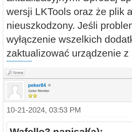
wersji LKTools oraz że plik a
nieuszkodzony. Jeśli proble
wyłączenie wszelkich dodat
zaktualizować urządzenie z 
https://www.twojevent.com/formalnosci-pr...y-masowej/
Szukaj
peker84
Junior Member
10-21-2024, 03:53 PM
Wafello3 napisał(a):