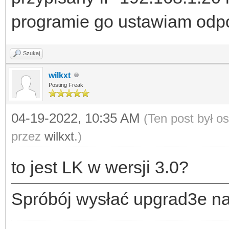
programie go ustawiam odp
Szukaj
wilkxt
Posting Freak
04-19-2022, 10:35 AM
(Ten post był o
przez
wilkxt
.)
to jest LK w wersji 3.0?
Spróbój wysłać upgrad3e n