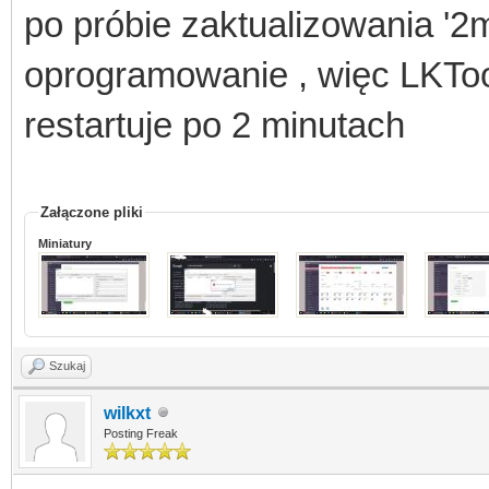
po próbie zaktualizowania '2m
oprogramowanie , więc LKToo
restartuje po 2 minutach
Załączone pliki
Miniatury
Szukaj
wilkxt
Posting Freak