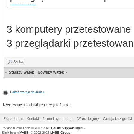
https://www.twojevent.com/formalnosci-pr...y-masowej/
3 komputery przetestowane
3 przeglądarki przetestowan
Szukaj
«
Starszy wątek
|
Nowszy wątek
»
Pokaż wersję do druku
Użytkownicy przeglądający ten wątek: 1 gości
Ekipa forum
Kontakt
forum.tinycontrol.pl
Wróć do góry
Wersja bez grafiki
Polskie tłumaczenie © 2007-2026
Polski Support MyBB
Silnik forum
MyBB
, © 2002-2026
MyBB Group
.