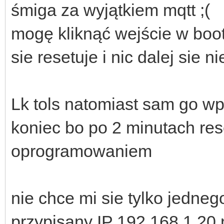
śmiga za wyjątkiem mqtt ;(
mogę kliknąć wejście w boot
sie resetuje i nic dalej sie ni
Lk tols natomiast sam go w
koniec bo po 2 minutach res
oprogramowaniem
nie chce mi sie tylko jedne
przypisany IP 192.168.1.20