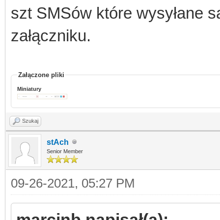
szt SMSów które wysyłane są
załączniku.
Załączone pliki
Miniatury
Szukaj
stAch
Senior Member
09-26-2021, 05:27 PM
marcinb napisał(a):