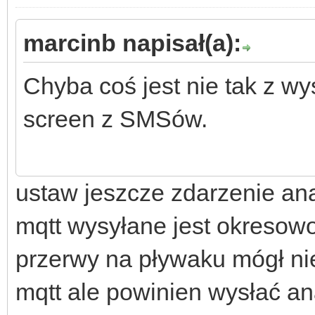
marcinb napisał(a):
Chyba coś jest nie tak z wy
screen z SMSów.
ustaw jeszcze zdarzenie an
mqtt wysyłane jest okresowo
przerwy na pływaku mógł ni
mqtt ale powinien wysłać an