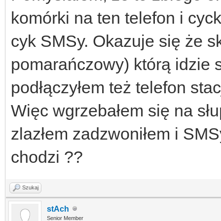
komórki na ten telefon i cy
cyk SMSy. Okazuje się że s
pomarańczowy) którą idzie s
podłączyłem też telefon stacj
Więc wgrzebałem się na słup
zlazłem zadzwoniłem i SMSy
chodzi ??
Szukaj
stAch
Senior Member