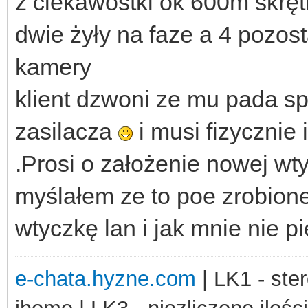
z ciekawostki ok 600m skrętk
dwie żyły na faze a 4 pozosta
kamery
klient dzwoni ze mu pada s
zasilacza
i musi fizycznie
.Prosi o założenie nowej wty
myślałem ze to poe zrobion
wtyczkę lan i jak mnie nie pi
e-chata.hyzne.com
| LK1 - ster