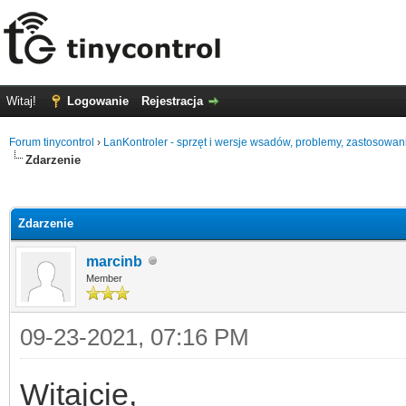
Witaj!
Logowanie
Rejestracja
Forum tinycontrol
›
LanKontroler - sprzęt i wersje wsadów, problemy, zastosowan
Zdarzenie
0
Zdarzenie
marcinb
Member
09-23-2021, 07:16 PM
Witajcie,