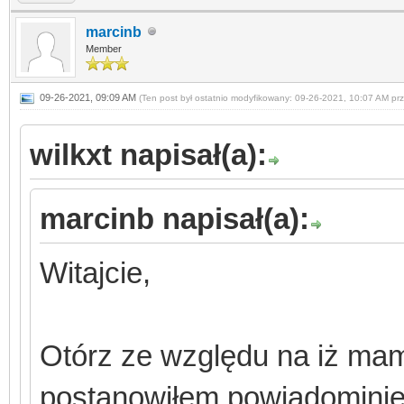
marcinb
Member
09-26-2021, 09:09 AM
(Ten post był ostatnio modyfikowany: 09-26-2021, 10:07 AM pr
wilkxt napisał(a):
marcinb napisał(a):
Witajcie,
Otórz ze względu na iż ma
postanowiłem powiadominie