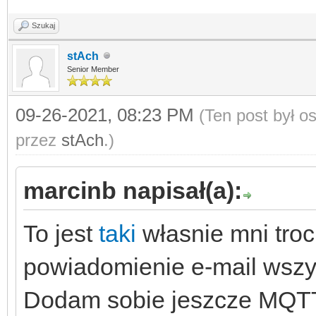
Szukaj
stAch
Senior Member
09-26-2021, 08:23 PM
(Ten post był 
przez
stAch
.)
marcinb napisał(a):
To jest
taki
własnie mni troc
powiadomienie e-mail wszy
Dodam sobie jeszcze MQTT 