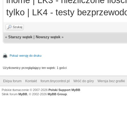
ihome | LK3 - niezliczone ilośc
tylko | LK4 - testy bezprzewo
Szukaj
«
Starszy wątek
|
Nowszy wątek
»
Pokaż wersję do druku
Użytkownicy przeglądający ten wątek: 1 gości
Ekipa forum
Kontakt
forum.tinycontrol.pl
Wróć do góry
Wersja bez grafiki
Polskie tłumaczenie © 2007-2026
Polski Support MyBB
Silnik forum
MyBB
, © 2002-2026
MyBB Group
.