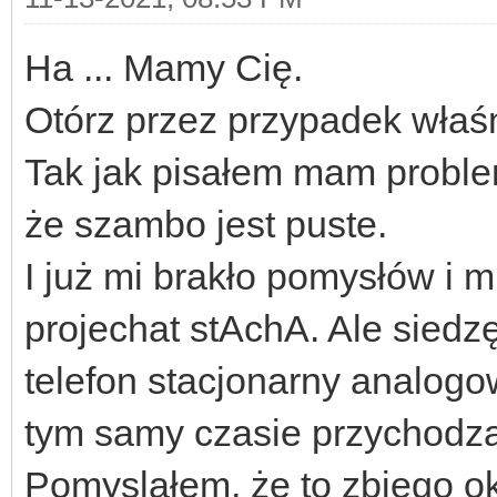
Ha ... Mamy Cię.
Otórz przez przypadek właśn
Tak jak pisałem mam probl
że szambo jest puste.
I już mi brakło pomysłów i 
projechat stAchA. Ale siedz
telefon stacjonarny analogow
tym samy czasie przychodz
Pomyslałem, że to zbiego o