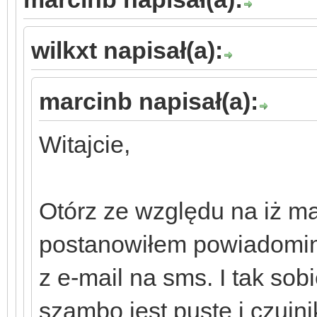
wilkxt napisał(a):
marcinb napisał(a):
Witajcie,
Otórz ze względu na iż m
postanowiłem powiadomin
z e-mail na sms. I tak sob
szambo jest puste i czujn