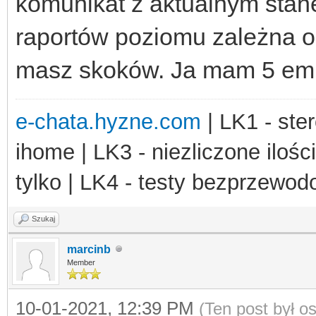
komunikat z aktualnym stane
raportów poziomu zależna od 
masz skoków. Ja mam 5 empt
e-chata.hyzne.com
| LK1 - ster
ihome | LK3 - niezliczone ilośc
tylko | LK4 - testy bezprzewo
Szukaj
marcinb
Member
10-01-2021, 12:39 PM
(Ten post był 