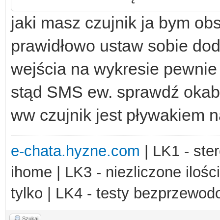
jaki masz czujnik ja bym obs
prawidłowo ustaw sobie dod
wejścia na wykresie pewnie
stąd SMS ew. sprawdź okabl
ww czujnik jest pływakiem n
e-chata.hyzne.com
| LK1 - ster
ihome | LK3 - niezliczone ilośc
tylko | LK4 - testy bezprzewo
Szukaj