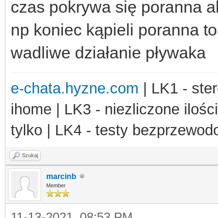
czas pokrywa się poranna a
np koniec kąpieli poranna t
wadliwe działanie pływaka
e-chata.hyzne.com
| LK1 - ster
ihome | LK3 - niezliczone ilośc
tylko | LK4 - testy bezprzewo
Szukaj
marcinb
Member
11-13-2021, 08:53 PM