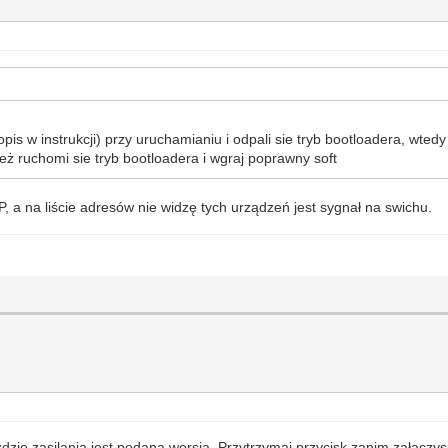
opis w instrukcji) przy uruchamianiu i odpali sie tryb bootloadera, wtedy
też ruchomi sie tryb bootloadera i wgraj poprawny soft
a na liście adresów nie widzę tych urządzeń jest sygnał na swichu.
dzie zasilania jest podana wersja. Przytrzymaj przycisk zanim załaczys