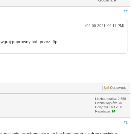
Reputacja:
0
#4
(02-06-2021, 06:17 PM)
 wgraj poprawny soft przez tftp
Odpowiedz
Liczba postów: 2,358
Liczba wątków: 40
Dołączył: Oct 2011
Reputacja:
14
#5
z zasilanie, uruchomi sie w trybie bootloadera, adres powinien