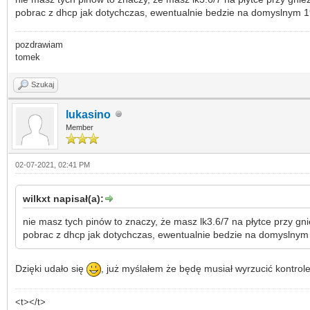
pobrac z dhcp jak dotychczas, ewentualnie bedzie na domyslnym 
pozdrawiam
tomek
Szukaj
lukasino
Member
02-07-2021, 02:41 PM
wilkxt napisał(a):
nie masz tych pinów to znaczy, że masz lk3.6/7 na płytce przy gni
pobrac z dhcp jak dotychczas, ewentualnie bedzie na domyslnym
Dzięki udało się
, już myślałem że będę musiał wyrzucić kontrol
<t></t>