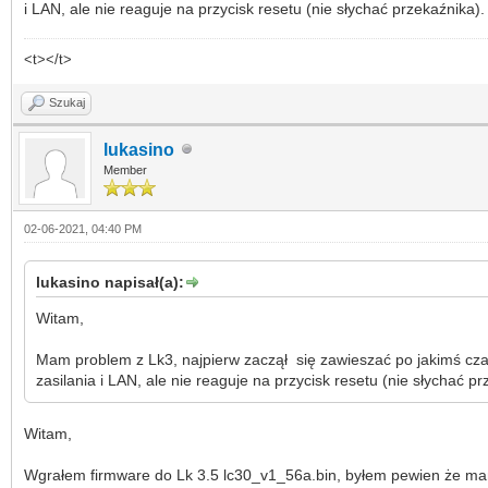
i LAN, ale nie reaguje na przycisk resetu (nie słychać przekaźnika).
<t></t>
Szukaj
lukasino
Member
02-06-2021, 04:40 PM
lukasino napisał(a):
Witam,
Mam problem z Lk3, najpierw zaczął się zawieszać po jakimś czas
zasilania i LAN, ale nie reaguje na przycisk resetu (nie słychać pr
Witam,
Wgrałem firmware do Lk 3.5 lc30_v1_56a.bin, byłem pewien że mam