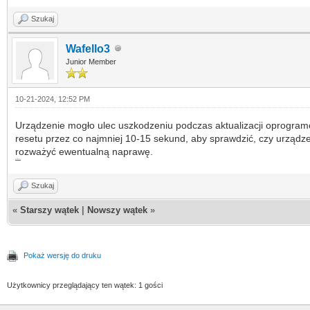
Szukaj
Wafello3
Junior Member
10-21-2024, 12:52 PM
Urządzenie mogło ulec uszkodzeniu podczas aktualizacji oprogramo
resetu przez co najmniej 10-15 sekund, aby sprawdzić, czy urządze
rozważyć ewentualną naprawę.
https://trigorcp.pl
Szukaj
«
Starszy wątek
|
Nowszy wątek
»
Pokaż wersję do druku
Użytkownicy przeglądający ten wątek: 1 gości