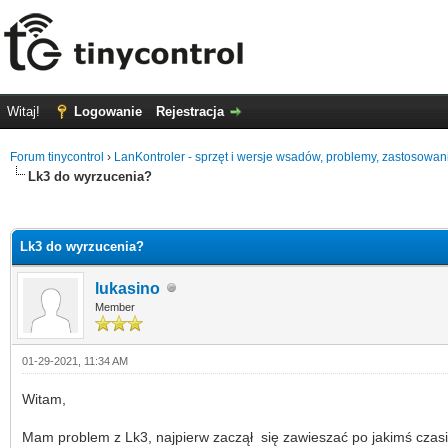
Witaj!
Logowanie
Rejestracja
Forum tinycontrol
›
LanKontroler - sprzęt i wersje wsadów, problemy, zastosowan
Lk3 do wyrzucenia?
0 głosów - średnia: 0
1
2
3
4
5
Lk3 do wyrzucenia?
lukasino
Member
01-29-2021, 11:34 AM
Witam,
Mam problem z Lk3, najpierw zaczął się zawieszać po jakimś czasie