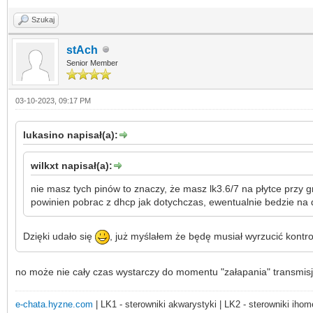
Szukaj
stAch
Senior Member
03-10-2023, 09:17 PM
lukasino napisał(a):
wilkxt napisał(a):
nie masz tych pinów to znaczy, że masz lk3.6/7 na płytce przy g
powinien pobrac z dhcp jak dotychczas, ewentualnie bedzie n
Dzięki udało się
, już myślałem że będę musiał wyrzucić kontr
no może nie cały czas wystarczy do momentu "załapania" transmisj
e-chata.hyzne.com
| LK1 - sterowniki akwarystyki | LK2 - sterowniki ihom