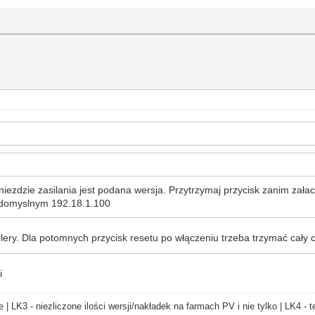
niezdzie zasilania jest podana wersja. Przytrzymaj przycisk zanim załac
a domyslnym 192.18.1.100
olery. Dla potomnych przycisk resetu po włączeniu trzeba trzymać cały 
i
e | LK3 - niezliczone ilości wersji/nakładek na farmach PV i nie tylko | LK4 