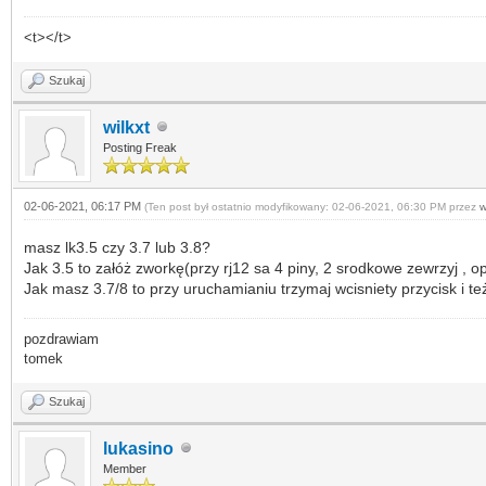
<t></t>
Szukaj
wilkxt
Posting Freak
02-06-2021, 06:17 PM
(Ten post był ostatnio modyfikowany: 02-06-2021, 06:30 PM przez
w
masz lk3.5 czy 3.7 lub 3.8?
Jak 3.5 to załóż zworkę(przy rj12 sa 4 piny, 2 srodkowe zewrzyj , op
Jak masz 3.7/8 to przy uruchamianiu trzymaj wcisniety przycisk i te
pozdrawiam
tomek
Szukaj
lukasino
Member