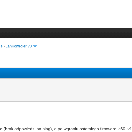
ie
›
LanKontroler V3
 (brak odpowiedzi na ping), a po wgraniu ostatniego firmware lc30_v1