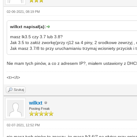
02-06-2021, 08:19 PM
wilkxt napisał(a):
masz lk3.5 czy 3.7 lub 3.8?
Jak 3.5 to załóż zworkę(przy rj12 sa 4 piny, 2 srodkowe zewrzyj , 
Jak masz 3.7/8 to przy uruchamianiu trzymaj wcisniety przycisk i 
Nie mam tych pinów, a co z adresem IP?, miałem ustawiony z DHCP, 
<t></t>
Szukaj
wilkxt
Posting Freak
02-07-2021, 12:52 PM
nie masz tych pinów to znaczy, że masz lk3.6/7 na płytce przy gniez