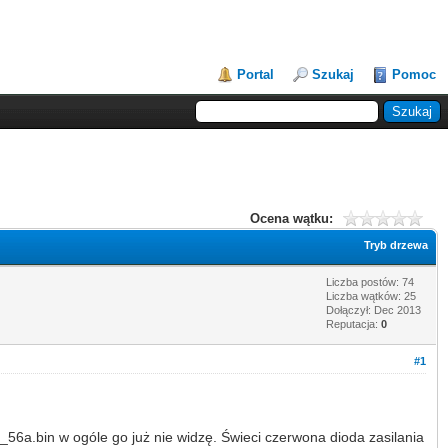
Portal
Szukaj
Pomoc
Ocena wątku:
Tryb drzewa
Liczba postów: 74
Liczba wątków: 25
Dołączył: Dec 2013
Reputacja:
0
#1
_56a.bin w ogóle go już nie widzę. Świeci czerwona dioda zasilania