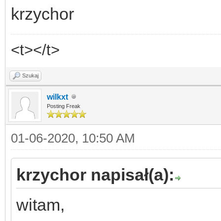
krzychor
<t></t>
Szukaj
wilkxt
Posting Freak
01-06-2020, 10:50 AM
krzychor napisał(a):
witam,