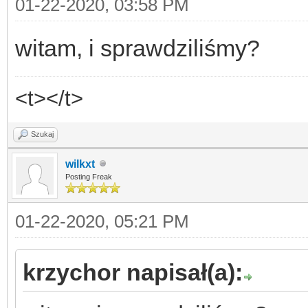
01-22-2020, 03:58 PM
witam, i sprawdziliśmy?
<t></t>
Szukaj
wilkxt
Posting Freak
01-22-2020, 05:21 PM
krzychor napisał(a):