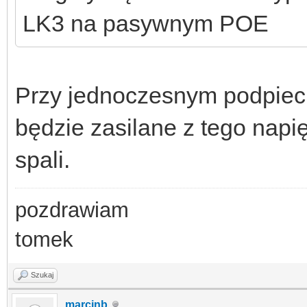
LK3 na pasywnym POE
Przy jednoczesnym podpieci
będzie zasilane z tego napięc
spali.
pozdrawiam
tomek
Szukaj
marcinb