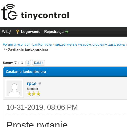
Witaj!
Logowanie
Rejestracja
Forum tinycontrol
›
LanKontroler - sprzęt i wersje wsadów, problemy, zastosowan
Zasilanie lankontrolera
0
Strony (2):
1
2
Dalej »
Zasilanie lankontrolera
rpce
Member
10-31-2019, 08:06 PM
Proste pytanie