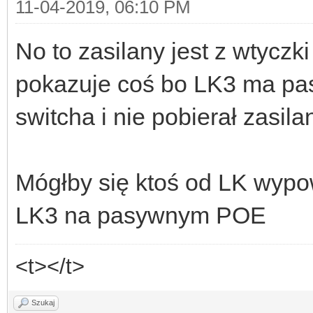
11-04-2019, 06:10 PM
No to zasilany jest z wtyczk
pokazuje coś bo LK3 ma p
switcha i nie pobierał zasi
Mógłby się ktoś od LK wypo
LK3 na pasywnym POE
<t></t>
Szukaj