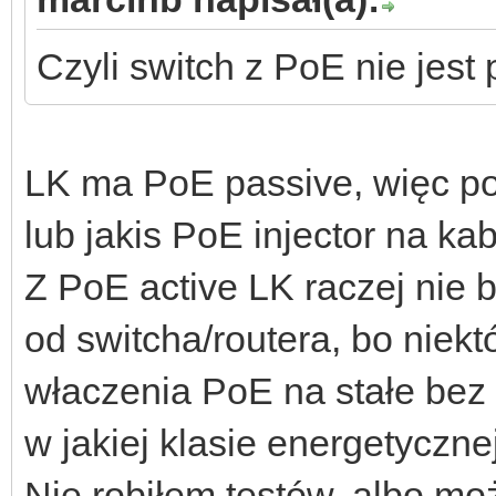
Czyli switch z PoE nie jest
LK ma PoE passive, więc po
lub jakis PoE injector na kab
Z PoE active LK raczej nie 
od switcha/routera, bo niekt
właczenia PoE na stałe bez 
w jakiej klasie energetycznej
Nie robiłem testów, albo mo