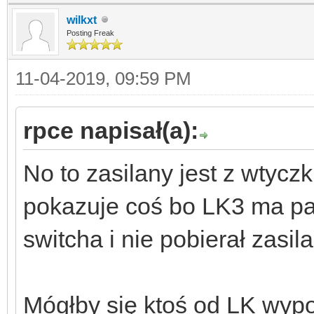
wilkxt
Posting Freak
11-04-2019, 09:59 PM
rpce napisał(a):
No to zasilany jest z wtycz
pokazuje coś bo LK3 ma p
switcha i nie pobierał zasi
Mógłby się ktoś od LK wypo