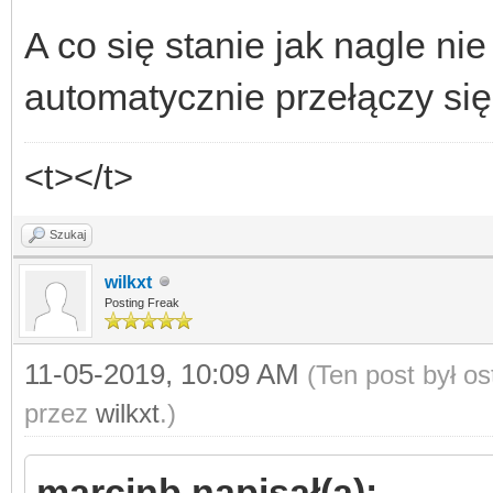
A co się stanie jak nagle ni
automatycznie przełączy się 
<t></t>
Szukaj
wilkxt
Posting Freak
11-05-2019, 10:09 AM
(Ten post był o
przez
wilkxt
.)
marcinb napisał(a):