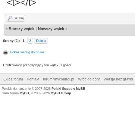
<t></t>
Szukaj
«
Starszy wątek
|
Nowszy wątek
»
Strony (2):
1
2
Dalej »
Pokaż wersję do druku
Użytkownicy przeglądający ten wątek: 1 gości
Ekipa forum
Kontakt
forum.tinycontrol.pl
Wróć do góry
Wersja bez grafiki
Polskie tłumaczenie © 2007-2026
Polski Support MyBB
Silnik forum
MyBB
, © 2002-2026
MyBB Group
.