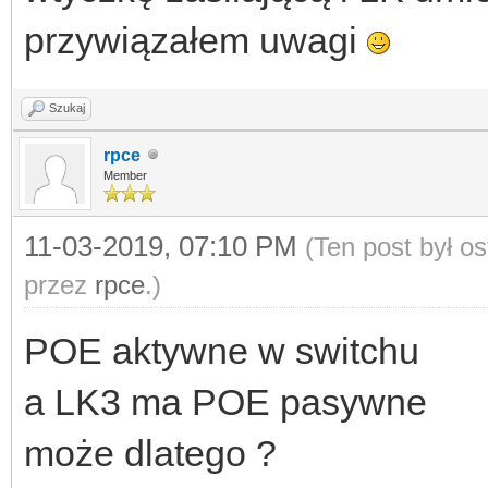
przywiązałem uwagi
Szukaj
rpce
Member
11-03-2019, 07:10 PM
(Ten post był o
przez
rpce
.)
POE aktywne w switchu
a LK3 ma POE pasywne
może dlatego ?