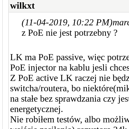
wilkxt
(11-04-2019, 10:22 PM)
marc
z PoE nie jest potrzebny ?
LK ma PoE passive, więc potrzeb
PoE injector na kablu jesli chce
Z PoE active LK raczej nie będz
switcha/routera, bo niektóre(m
na stałe bez sprawdzania czy jest
energetycznej.
Nie robiłem testów, albo możli