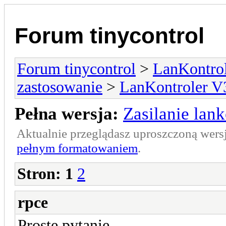
Forum tinycontrol
Forum tinycontrol
>
LanKontrol
zastosowanie
>
LanKontroler V
Pełna wersja:
Zasilanie lank
Aktualnie przeglądasz uproszczoną wers
pełnym formatowaniem
.
Stron:
1
2
rpce
Proste pytanie