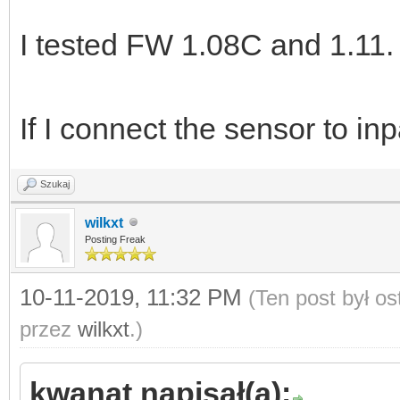
I tested FW 1.08C and 1.11.
If I connect the sensor to inp
Szukaj
wilkxt
Posting Freak
10-11-2019, 11:32 PM
(Ten post był o
przez
wilkxt
.)
kwanat napisał(a):