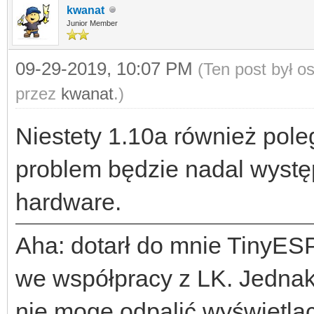
kwanat
Junior Member
09-29-2019, 10:07 PM
(Ten post był 
przez
kwanat
.)
Niestety 1.10a również poleg
problem będzie nadal wystę
hardware.
Aha: dotarł do mnie TinyESP
we współpracy z LK. Jedna
nie mogę odpalić wyświetla