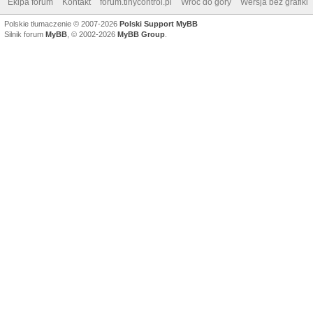
Ekipa forum
Kontakt
forum.tinycontrol.pl
Wróć do góry
Wersja bez grafiki
Polskie tłumaczenie © 2007-2026
Polski Support MyBB
Silnik forum
MyBB
, © 2002-2026
MyBB Group
.