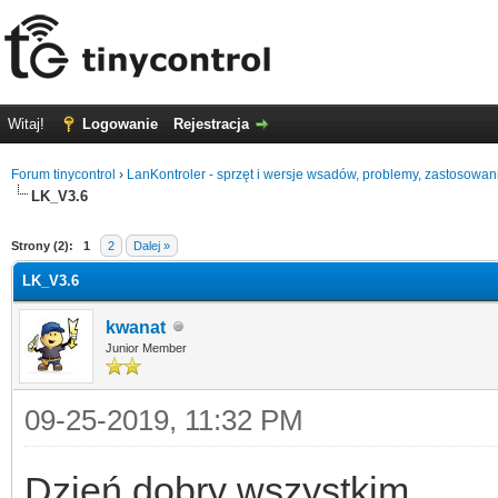
Witaj!
Logowanie
Rejestracja
Forum tinycontrol
›
LanKontroler - sprzęt i wersje wsadów, problemy, zastosowan
LK_V3.6
0
Strony (2):
1
2
Dalej »
LK_V3.6
kwanat
Junior Member
09-25-2019, 11:32 PM
Dzień dobry wszystkim,