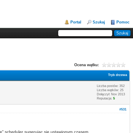
Portal
Szukaj
Pomoc
Ocena wątku:
Tryb drzewa
Liczba postów: 352
Liczba wątków: 25
Dołączył: Nov 2013
Reputacja:
5
#531
e" scheduler sugerując się ustawionym czasem.