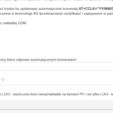
 też trzeba by updatować automatycznie komendą
AT+CCLK="YY/MM/
czenia w technologii 4G /przetwarzanie certyfikatu/ i zapisywane w 
zez nakładkę GSM
strony która odpowie automatycznymi komendami
2')
e | LK3 - niezliczone ilości wersji/nakładek na farmach PV i nie tylko | LK4 