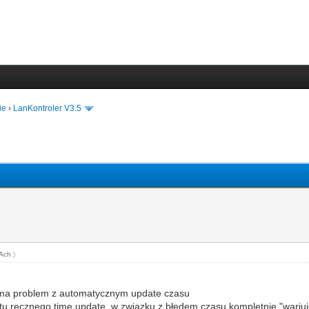
ie
›
LanKontroler V3.5
tAch
.)
K ma problem z automatycznym update czasu
 ręcznego time update, w związku z błędem czasu kompletnie "wariuj