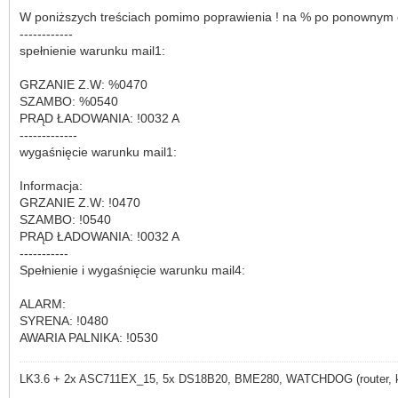
W poniższych treściach pomimo poprawienia ! na % po ponownym odc
------------
spełnienie warunku mail1:
GRZANIE Z.W: %0470
SZAMBO: %0540
PRĄD ŁADOWANIA: !0032 A
-------------
wygaśnięcie warunku mail1:
Informacja:
GRZANIE Z.W: !0470
SZAMBO: !0540
PRĄD ŁADOWANIA: !0032 A
-----------
Spełnienie i wygaśnięcie warunku mail4:
ALARM:
SYRENA: !0480
AWARIA PALNIKA: !0530
LK3.6 + 2x ASC711EX_15, 5x DS18B20, BME280, WATCHDOG (router, kame