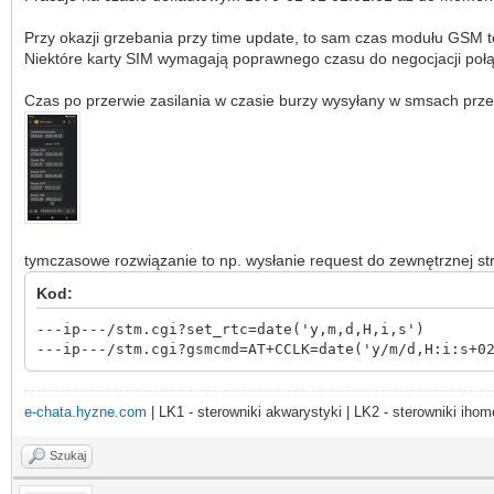
Przy okazji grzebania przy time update, to sam czas modułu GSM
Niektóre karty SIM wymagają poprawnego czasu do negocjacji połą
Czas po przerwie zasilania w czasie burzy wysyłany w smsach pr
tymczasowe rozwiązanie to np. wysłanie request do zewnętrznej 
Kod:
---ip---/stm.cgi?set_rtc=date('y,m,d,H,i,s')
---ip---/stm.cgi?gsmcmd=AT+CCLK=date('y/m/d,H:i:s+0
e-chata.hyzne.com
| LK1 - sterowniki akwarystyki | LK2 - sterowniki ihom
Szukaj