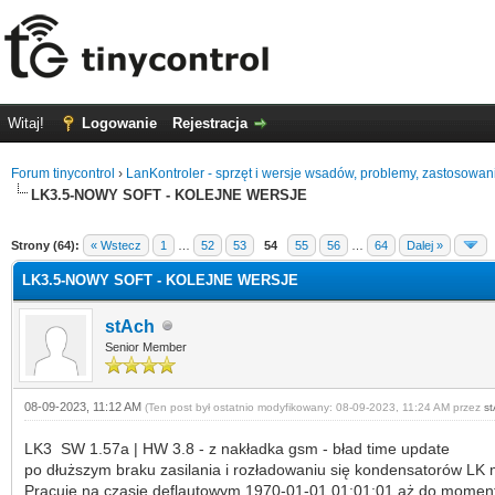
Witaj!
Logowanie
Rejestracja
Forum tinycontrol
›
LanKontroler - sprzęt i wersje wsadów, problemy, zastosowan
LK3.5-NOWY SOFT - KOLEJNE WERSJE
0 głosów - średnia: 0
1
2
3
4
5
Strony (64):
« Wstecz
1
…
52
53
54
55
56
…
64
Dalej »
LK3.5-NOWY SOFT - KOLEJNE WERSJE
stAch
Senior Member
08-09-2023, 11:12 AM
(Ten post był ostatnio modyfikowany: 08-09-2023, 11:24 AM przez
s
LK3 SW 1.57a | HW 3.8 - z nakładka gsm - bład time update
po dłuższym braku zasilania i rozładowaniu się kondensatorów L
Pracuje na czasie deflautowym 1970-01-01 01:01:01 aż do momentu