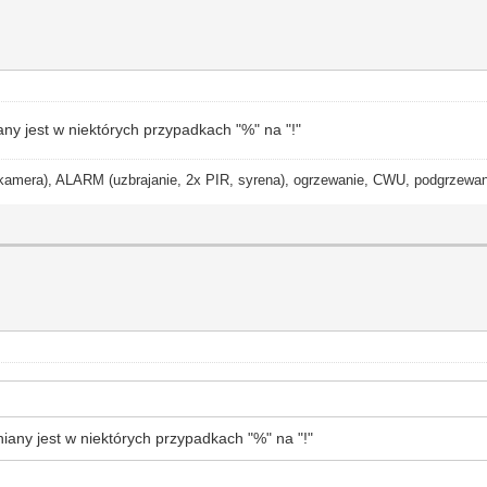
any jest w niektórych przypadkach "%" na "!"
ra), ALARM (uzbrajanie, 2x PIR, syrena), ogrzewanie, CWU, podgrzewanie
niany jest w niektórych przypadkach "%" na "!"