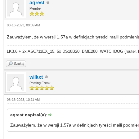
agrest
Member
08-16-2023, 09:09 AM
Zauważyłem, że w wersji 1.57a w definicjach tyreści maili podmieni
LK3.6 + 2x ASC711EX_15, 5x DS18B20, BME280, WATCHDOG (router, kame
Szukaj
wilkxt
Posting Freak
08-16-2023, 10:11 AM
agrest napisał(a):
Zauważyłem, że w wersji 1.57a w definicjach tyreści maili podmie